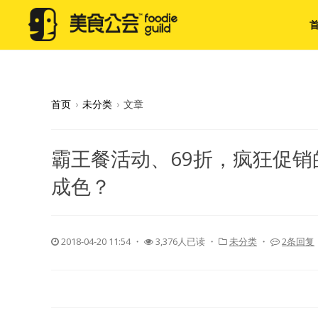
首页
›
未分类
›
文章
霸王餐活动、69折，疯狂促销的
成色？
2018-04-20 11:54
・
3,376人已读 ・
未分类
・
2条回复