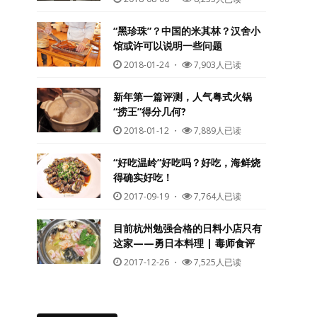
“黑珍珠”？中国的米其林？汉舍小
馆或许可以说明一些问题
2018-01-24
・
7,903人已读
新年第一篇评测，人气粤式火锅
“捞王”得分几何?
2018-01-12
・
7,889人已读
“好吃温岭”好吃吗？好吃，海鲜烧
得确实好吃！
2017-09-19
・
7,764人已读
目前杭州勉强合格的日料小店只有
这家——勇日本料理 | 毒师食评
2017-12-26
・
7,525人已读