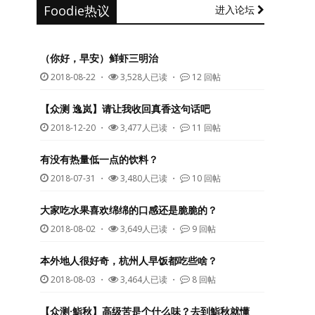
Foodie热议
进入论坛
（你好，早安）鲜虾三明治
2018-08-22
・
3,528人已读 ・
12 回帖
【众测 逸岚】请让我收回真香这句话吧
2018-12-20
・
3,477人已读 ・
11 回帖
有没有热量低一点的饮料？
2018-07-31
・
3,480人已读 ・
10 回帖
大家吃水果喜欢绵绵的口感还是脆脆的？
2018-08-02
・
3,649人已读 ・
9 回帖
本外地人很好奇，杭州人早饭都吃些啥？
2018-08-03
・
3,464人已读 ・
8 回帖
【众测·鮨秋】高级苦是个什么味？去到鮨秋就懂