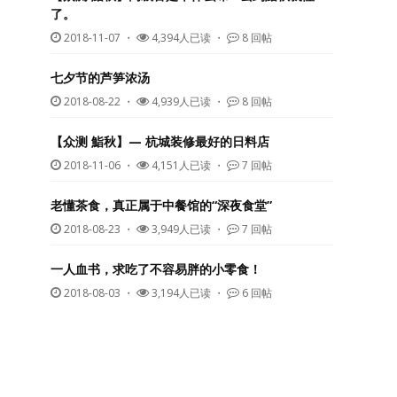
了。
2018-11-07
・
4,394人已读 ・
8 回帖
七夕节的芦笋浓汤
2018-08-22
・
4,939人已读 ・
8 回帖
【众测 鮨秋】— 杭城装修最好的日料店
2018-11-06
・
4,151人已读 ・
7 回帖
老懂茶食，真正属于中餐馆的“深夜食堂”
2018-08-23
・
3,949人已读 ・
7 回帖
一人血书，求吃了不容易胖的小零食！
2018-08-03
・
3,194人已读 ・
6 回帖