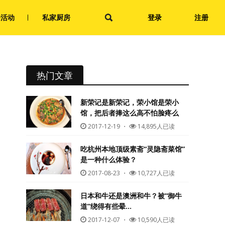
会活动
私家厨房
登录
注册
热门文章
新荣记是新荣记，荣小馆是荣小
馆，把后者捧这么高不怕脸疼么
2017-12-19
・
14,895人已读
吃杭州本地顶级素斋“灵隐斋菜馆”
是一种什么体验？
2017-08-23
・
10,727人已读
日本和牛还是澳洲和牛？被“御牛
道”绕得有些晕…
2017-12-07
・
10,590人已读