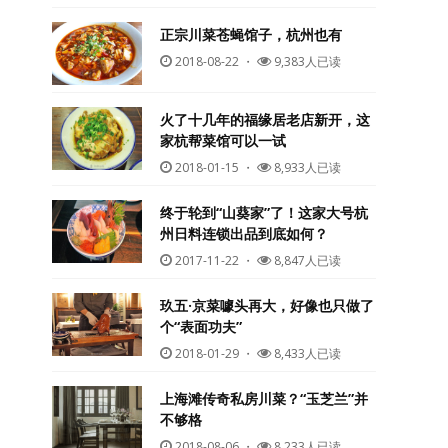
正宗川菜苍蝇馆子，杭州也有
2018-08-22
・
9,383人已读
火了十几年的福缘居老店新开，这
家杭帮菜馆可以一试
2018-01-15
・
8,933人已读
终于轮到“山葵家”了！这家大号杭
州日料连锁出品到底如何？
2017-11-22
・
8,847人已读
玖五·京菜噱头再大，好像也只做了
个“表面功夫”
2018-01-29
・
8,433人已读
上海滩传奇私房川菜？“玉芝兰”并
不够格
2018-08-06
・
8,233人已读