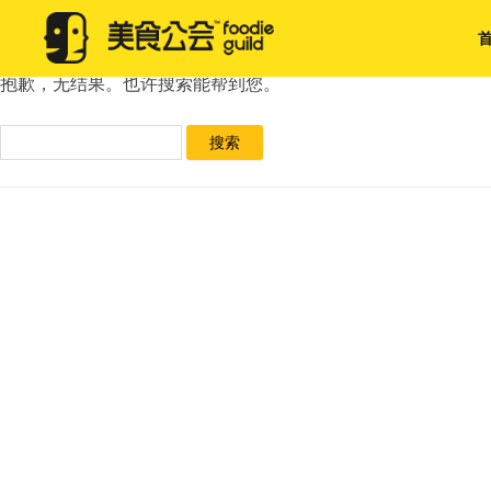
未找到
抱歉，无结果。也许搜索能帮到您。
搜
索：