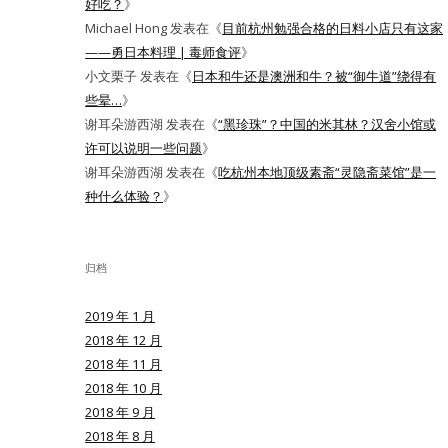
好吃？
》
Michael Hong
发表在《
目前杭州勉强合格的日料小店只有这家
——勇日本料理 | 毒师食评
》
小文栗子
发表在《
日本和牛还是澳洲和牛？被“御牛道”绕得有
些晕…
》
谢耳朵游西湖
发表在《
“黑珍珠”？中国的米其林？汉舍小馆或
许可以说明一些问题
》
谢耳朵游西湖
发表在《
吃杭州本地顶级素斋“灵隐斋菜馆”是一
种什么体验？
》
归档
2019 年 1 月
2018 年 12 月
2018 年 11 月
2018 年 10 月
2018 年 9 月
2018 年 8 月