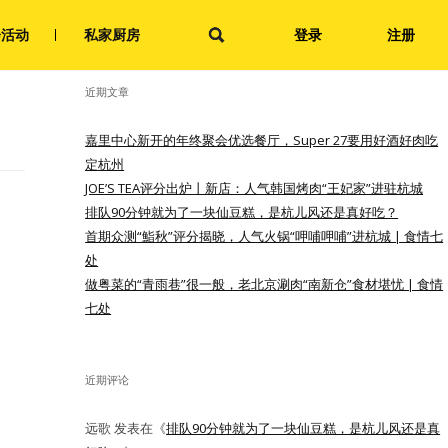
搜
会活动
私家厨房
登录
注册
索：
近期文章
嘉里中心新开的年终聚会优选餐厅，Super 27要用好酒好肉吃
定杭州
JOE’S TEA评分出炉丨新店：人气韩国烤肉“王妃家”进驻杭城
排队90分钟就为了一块仙豆糕，是杭儿风还是真好吃？
首期众测“鮨秋”评分揭晓，人气火锅“呷哺呷哺”进杭城 | 食情七
处
做粤菜的“青雨巷”很一般，老北京涮肉“南新仓”食材堪忧 | 食情
七处
近期评论
远歌
发表在《
排队90分钟就为了一块仙豆糕，是杭儿风还是真