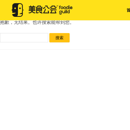
未找到
抱歉，无结果。也许搜索能帮到您。
搜
索：