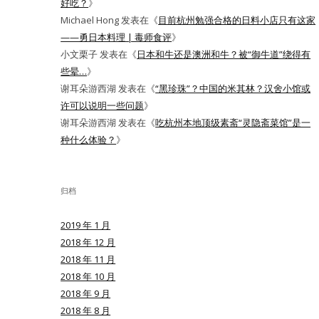
好吃？
》
Michael Hong
发表在《
目前杭州勉强合格的日料小店只有这家
——勇日本料理 | 毒师食评
》
小文栗子
发表在《
日本和牛还是澳洲和牛？被“御牛道”绕得有
些晕…
》
谢耳朵游西湖
发表在《
“黑珍珠”？中国的米其林？汉舍小馆或
许可以说明一些问题
》
谢耳朵游西湖
发表在《
吃杭州本地顶级素斋“灵隐斋菜馆”是一
种什么体验？
》
归档
2019 年 1 月
2018 年 12 月
2018 年 11 月
2018 年 10 月
2018 年 9 月
2018 年 8 月