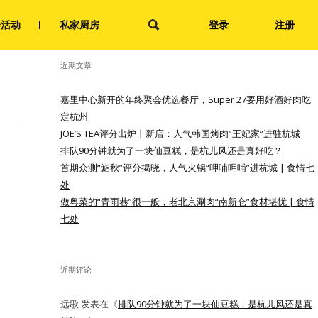
搜
会活动
私家厨房
登录
注册
索：
近期文章
嘉里中心新开的年终聚会优选餐厅，Super 27要用好酒好肉吃
定杭州
JOE’S TEA评分出炉丨新店：人气韩国烤肉“王妃家”进驻杭城
排队90分钟就为了一块仙豆糕，是杭儿风还是真好吃？
首期众测“鮨秋”评分揭晓，人气火锅“呷哺呷哺”进杭城 | 食情七
处
做粤菜的“青雨巷”很一般，老北京涮肉“南新仓”食材堪忧 | 食情
七处
近期评论
远歌
发表在《
排队90分钟就为了一块仙豆糕，是杭儿风还是真