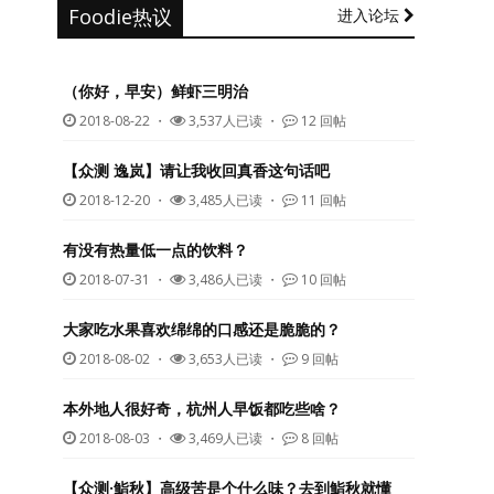
Foodie热议
进入论坛
（你好，早安）鲜虾三明治
2018-08-22
・
3,537人已读 ・
12 回帖
【众测 逸岚】请让我收回真香这句话吧
2018-12-20
・
3,485人已读 ・
11 回帖
有没有热量低一点的饮料？
2018-07-31
・
3,486人已读 ・
10 回帖
大家吃水果喜欢绵绵的口感还是脆脆的？
2018-08-02
・
3,653人已读 ・
9 回帖
本外地人很好奇，杭州人早饭都吃些啥？
2018-08-03
・
3,469人已读 ・
8 回帖
【众测·鮨秋】高级苦是个什么味？去到鮨秋就懂