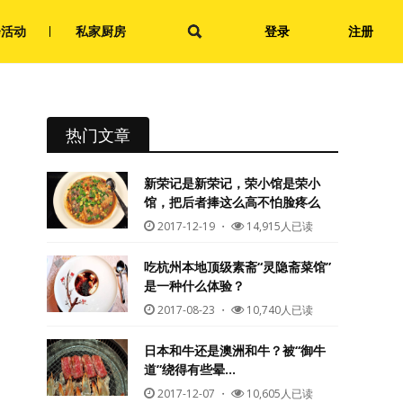
会活动
私家厨房
登录
注册
热门文章
新荣记是新荣记，荣小馆是荣小
馆，把后者捧这么高不怕脸疼么
2017-12-19
・
14,915人已读
吃杭州本地顶级素斋“灵隐斋菜馆”
是一种什么体验？
2017-08-23
・
10,740人已读
日本和牛还是澳洲和牛？被“御牛
道”绕得有些晕…
2017-12-07
・
10,605人已读