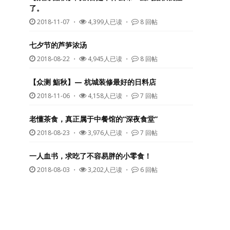
了。
2018-11-07
・
4,399人已读 ・
8 回帖
七夕节的芦笋浓汤
2018-08-22
・
4,945人已读 ・
8 回帖
【众测 鮨秋】— 杭城装修最好的日料店
2018-11-06
・
4,158人已读 ・
7 回帖
老懂茶食，真正属于中餐馆的“深夜食堂”
2018-08-23
・
3,976人已读 ・
7 回帖
一人血书，求吃了不容易胖的小零食！
2018-08-03
・
3,202人已读 ・
6 回帖