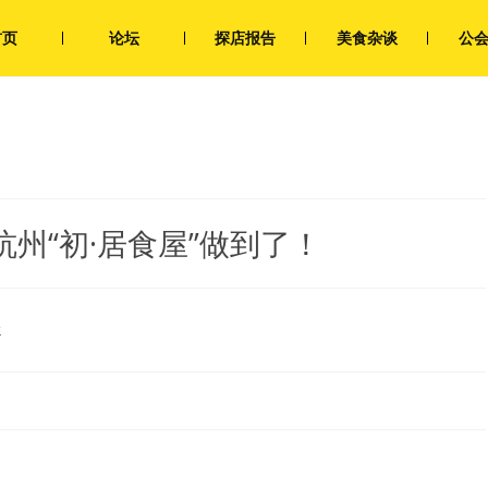
首页
论坛
探店报告
美食杂谈
公
州“初·居食屋”做到了！
论