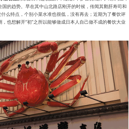
全国的趋势。早在其中山北路店刚开的时候，传闻其鹅肝寿司和
没什么特点，个别小菜水准也很低，没有再去；近期为了餐饮评
密码
，也想解开“初”之所以能够做成日本人自己做不成的餐饮大业
忘记密码?
记住我的登录状态
没帐号？
注册一个