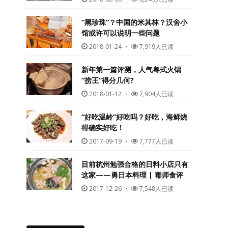
“黑珍珠”？中国的米其林？汉舍小
馆或许可以说明一些问题
2018-01-24
・
7,919人已读
新年第一篇评测，人气粤式火锅
“捞王”得分几何?
2018-01-12
・
7,904人已读
“好吃温岭”好吃吗？好吃，海鲜烧
得确实好吃！
2017-09-19
・
7,777人已读
目前杭州勉强合格的日料小店只有
这家——勇日本料理 | 毒师食评
2017-12-26
・
7,548人已读