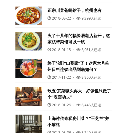
正宗川菜苍蝇馆子，杭州也有
2018-08-22
・
9,399人已读
火了十几年的福缘居老店新开，这
家杭帮菜馆可以一试
2018-01-15
・
8,951人已读
终于轮到“山葵家”了！这家大号杭
州日料连锁出品到底如何？
2017-11-22
・
8,860人已读
玖五·京菜噱头再大，好像也只做了
个“表面功夫”
2018-01-29
・
8,448人已读
上海滩传奇私房川菜？“玉芝兰”并
不够格
2018-08-06
・
8,249人已读