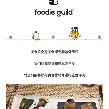
水区
公会活动
信息发布
悬赏测评
美食公会是美食探究和监督组织
私家厨房
我们站在吃货和第三方角度
对当前的餐厅与美食营销号进行监督评测