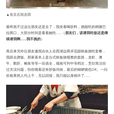
▲东京石垣吉田
最终熬不过这位朋友还是去了，我坐着喝饮料，挑能吃的稍微巴
拉两口，大部分时间是看着她吃……（
朋友们，该请我吃饭还是继
续请我啊……我不挑的
）
再后来另外位朋友邀我合伙人在西湖边两岸花园铁板烧吃套餐，
我跟去蹭饭。那家基本上是台式铁板烧规整的套路，龙虾、澳
牛、鹅肝、鲍鱼等等一应俱全，规格可列中等档次，烹饪简洁但
过关没问题，怕你饿着还有炒饭伺候，最后的铜锣烧也OK。一问
价格果然人均上千，无以回报，我只能以身相许了……