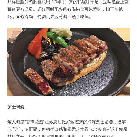
那样巨腥的鸭胸也敢用？”呵呵。真的鸭腥味十足，这味道配上蓝
莓酱更被凸显。还好同时配备的有碟椒盐可以遮味，怕下午饿
死，又心疼钱，匆匆刮去蓝莓酱后蘸了吃掉。
芝士蛋糕
这大概是“香樟花园”江苏总店做好运过来的冷冻芝士蛋糕，没解
冻完毕，冷而硬，但粗糙口感和毫无芝士香气忠实地告诉了你原
材料之差。拒绝了填写意见表，买单走人，含服务费284……