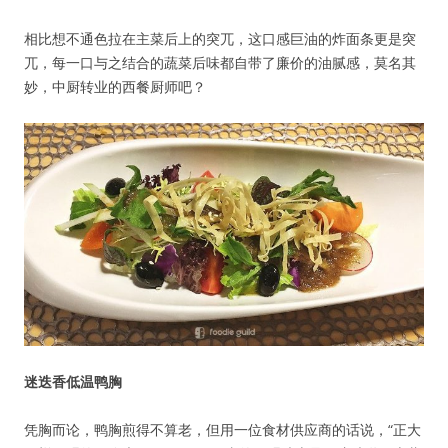
密码
相比想不通色拉在主菜后上的突兀，这口感巨油的炸面条更是突
忘记密码?
兀，每一口与之结合的蔬菜后味都自带了廉价的油腻感，莫名其
妙，中厨转业的西餐厨师吧？
记住我的登录状态
没帐号？
注册一个
迷迭香低温鸭胸
凭胸而论，鸭胸煎得不算老，但用一位食材供应商的话说，“正大