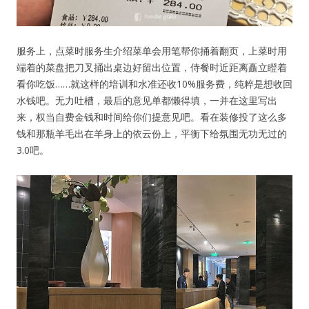
服务上，点菜时服务生介绍菜单会用笔帮你捅着翻页，上菜时用
端着的菜盘把刀叉捅出桌边好留出位置，侍餐时近距离矗立瞪着
看你吃饭……就这样的培训和水准还收10%服务费，纯粹是想收回
水钱吧。无力吐槽，最后的意见单都懒得填，一并在这里写出
来，权当自费金钱和时间给你们提意见吧。看在装修投了这么多
钱和那瓶羊毛出在羊身上的依云份上，平衡下给氛围无功无过的
3.0吧。