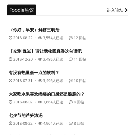
Foodie热议
进入论坛
（你好，早安）鲜虾三明治
2018-08-22
・
3,554人已读 ・
12 回帖
【众测 逸岚】请让我收回真香这句话吧
2018-12-20
・
3,498人已读 ・
11 回帖
有没有热量低一点的饮料？
2018-07-31
・
3,496人已读 ・
10 回帖
大家吃水果喜欢绵绵的口感还是脆脆的？
2018-08-02
・
3,664人已读 ・
9 回帖
七夕节的芦笋浓汤
2018-08-22
・
4,964人已读 ・
8 回帖