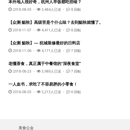
本外地人很好奇，杭州人早饭都吃些啥？
2018-08-03
・
3,484人已读 ・
8 回帖
【众测·鮨秋】高级苦是个什么味？去到鮨秋就懂了。
2018-11-07
・
4,411人已读 ・
8 回帖
【众测 鮨秋】— 杭城装修最好的日料店
2018-11-06
・
4,171人已读 ・
7 回帖
老懂茶食，真正属于中餐馆的“深夜食堂”
2018-08-23
・
3,989人已读 ・
7 回帖
一人血书，求吃了不容易胖的小零食！
2018-08-03
・
3,213人已读 ・
6 回帖
美食公会