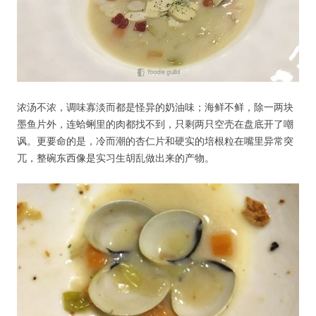
浓汤不浓，调味寡淡而都是怪异的奶油味；海鲜不鲜，除一两块
墨鱼片外，连蛤蜊里的肉都找不到，只剩两只空壳在盘底开了嘲
讽。更要命的是，冷而潮的杏仁片和硬实的培根粒在嘴里异常突
兀，整碗东西像是实习生胡乱做出来的产物。