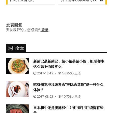
导
航
发表回复
要发表评论，您必须先
登录
。
热门文章
新荣记是新荣记，荣小馆是荣小馆，把后者捧
这么高不怕脸疼么
2017-12-19
・
14,950人已读
吃杭州本地顶级素斋“灵隐斋菜馆”是一种什么
体验？
2017-08-23
・
10,758人已读
日本和牛还是澳洲和牛？被“御牛道”绕得有些
晕…