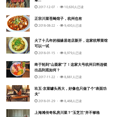
2017-12-07
・
10,630人已读
正宗川菜苍蝇馆子，杭州也有
2018-08-22
・
9,430人已读
火了十几年的福缘居老店新开，这家杭帮菜馆
可以一试
2018-01-15
・
8,979人已读
终于轮到“山葵家”了！这家大号杭州日料连锁
出品到底如何？
2017-11-22
・
8,881人已读
玖五·京菜噱头再大，好像也只做了个“表面功
夫”
2018-01-29
・
8,468人已读
上海滩传奇私房川菜？“玉芝兰”并不够格