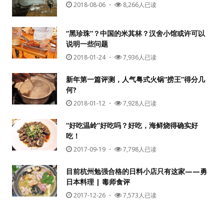
2018-08-06
・
8,266人已读
“黑珍珠”？中国的米其林？汉舍小馆或许可以
说明一些问题
2018-01-24
・
7,936人已读
新年第一篇评测，人气粤式火锅“捞王”得分几
何?
2018-01-12
・
7,928人已读
“好吃温岭”好吃吗？好吃，海鲜烧得确实好
吃！
2017-09-19
・
7,798人已读
目前杭州勉强合格的日料小店只有这家——勇
日本料理 | 毒师食评
2017-12-26
・
7,573人已读