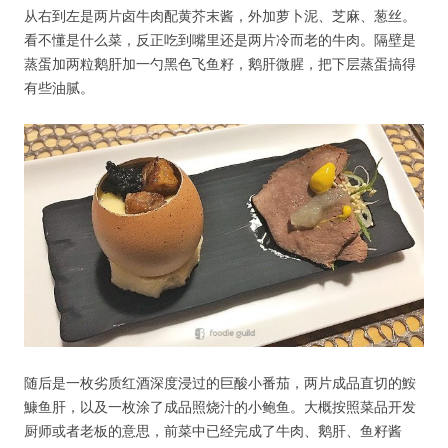
从右到左是两片卤牛肉配黄芥末酱，外加萝卜泥、芝麻、葱丝。
看不懂是什么菜，反正吃到嘴里还是两片冷而老的牛肉。隔壁是
蒸蛋加两粒鹅肝加一勺黑色飞鱼籽，鹅肝微腥，把下层蒸蛋搞得
有些油腻。
随后是一枚劣质红酒深度浸过的巨酸小番茄，两片成品直切的鮟
鱇鱼肝，以及一枚涂了成品照烧汁的小鲍鱼。大概按照菜品开发
厨师或者老板的意思，前菜中已经完成了牛肉、鹅肝、鱼籽酱