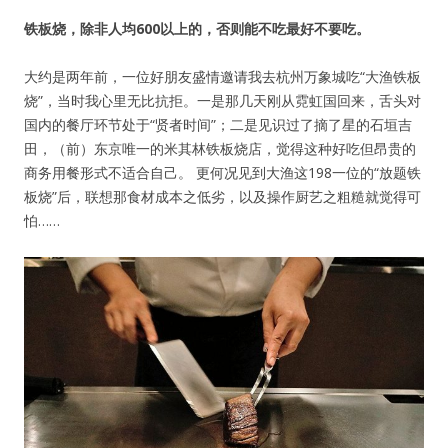
铁板烧，除非人均600以上的，否则能不吃最好不要吃。
大约是两年前，一位好朋友盛情邀请我去杭州万象城吃“大渔铁板
烧”，当时我心里无比抗拒。一是那几天刚从霓虹国回来，舌头对
国内的餐厅环节处于“贤者时间”；二是见识过了摘了星的石垣吉
田，（前）东京唯一的米其林铁板烧店，觉得这种好吃但昂贵的
商务用餐形式不适合自己。 更何况见到大渔这198一位的“放题铁
板烧”后，联想那食材成本之低劣，以及操作厨艺之粗糙就觉得可
怕……