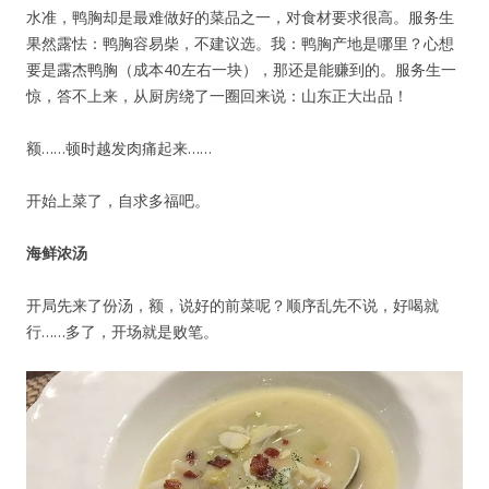
水准，鸭胸却是最难做好的菜品之一，对食材要求很高。服务生
果然露怯：鸭胸容易柴，不建议选。我：鸭胸产地是哪里？心想
要是露杰鸭胸（成本40左右一块），那还是能赚到的。服务生一
惊，答不上来，从厨房绕了一圈回来说：山东正大出品！
额……顿时越发肉痛起来……
开始上菜了，自求多福吧。
海鲜浓汤
开局先来了份汤，额，说好的前菜呢？顺序乱先不说，好喝就
行……多了，开场就是败笔。