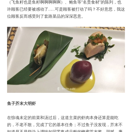
（飞鱼籽也是鱼籽啊啊啊啊啊）、鲍鱼等“名贵食材”的陈列，也
许顾客已经要被感动了……可是顾客被打动了吗？不好意思，我这
位顾客反而感受到了套路菜品的深深恶意。
鱼子芥末大明虾
在惊魂未定的前菜和汤过后，这道主菜的虾肉本身还算是能吃
的，不老不散，完成了它的基本任务；不过鱼子没发现，芥末不
知道是不是指边上调味如同零售成品般的蜂蜜芥末酱，甜腻，廉