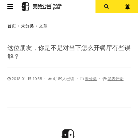
首页
首页
›
未分类
›
文章
论坛
这位朋友，你是不是对当下怎么开餐厅有些误
探店报告
解？
杭州
2018-01-15 10:58
・
4,189人已读 ・
未分类
・
发表评论
上海
其他
美食杂谈
资讯