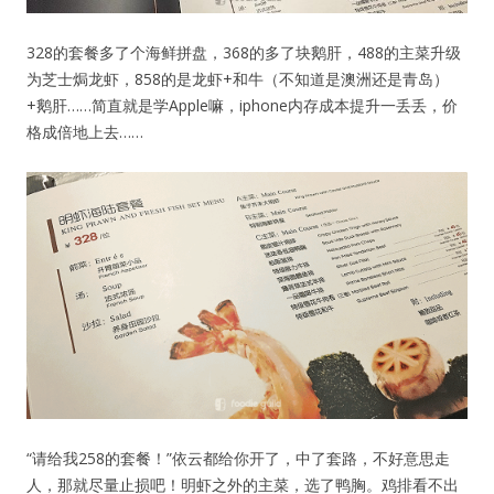
328的套餐多了个海鲜拼盘，368的多了块鹅肝，488的主菜升级
为芝士焗龙虾，858的是龙虾+和牛（不知道是澳洲还是青岛）
+鹅肝……简直就是学Apple嘛，iphone内存成本提升一丢丢，价
格成倍地上去……
“请给我258的套餐！”依云都给你开了，中了套路，不好意思走
人，那就尽量止损吧！明虾之外的主菜，选了鸭胸。鸡排看不出