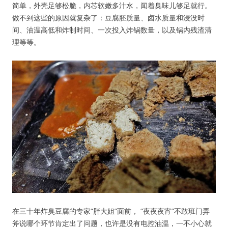
简单，外壳足够松脆，内芯软嫩多汁水，闻着臭味儿够足就行。
做不到这些的原因就复杂了：豆腐胚质量、卤水质量和浸没时
间、油温高低和炸制时间、一次投入炸锅数量，以及锅内残渣清
理等等。
在三十年炸臭豆腐的专家“胖大姐”面前， “夜夜夜宵”不敢班门弄
斧说哪个环节肯定出了问题，也许是没有电控油温，一不小心就