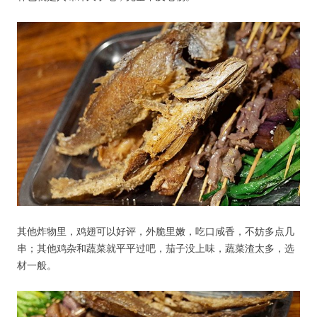
其他炸物里，鸡翅可以好评，外脆里嫩，吃口咸香，不妨多点几
串；其他鸡杂和蔬菜就平平过吧，茄子没上味，蔬菜渣太多，选
材一般。