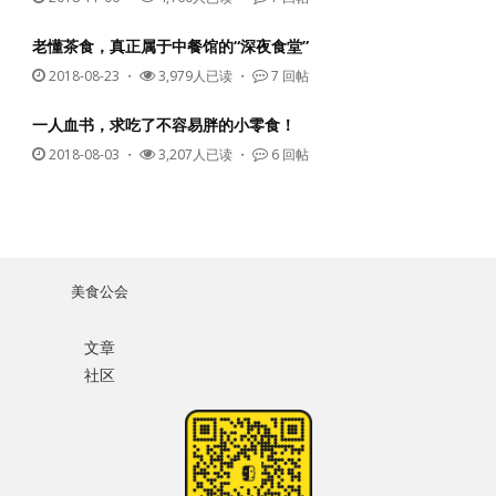
老懂茶食，真正属于中餐馆的“深夜食堂”
2018-08-23
・
3,979人已读 ・
7 回帖
一人血书，求吃了不容易胖的小零食！
2018-08-03
・
3,207人已读 ・
6 回帖
美食公会
文章
社区