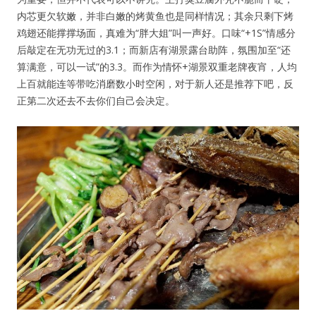
记住我的登录状态
内芯更欠软嫩，并非白嫩的烤黄鱼也是同样情况；其余只剩下烤
鸡翅还能撑撑场面，真难为“胖大姐”叫一声好。口味“+1S”情感分
后敲定在无功无过的3.1；而新店有湖景露台助阵，氛围加至“还
算满意，可以一试”的3.3。而作为情怀+湖景双重老牌夜宵，人均
上百就能连等带吃消磨数小时空闲，对于新人还是推荐下吧，反
没帐号？
注册一个
正第二次还去不去你们自己会决定。