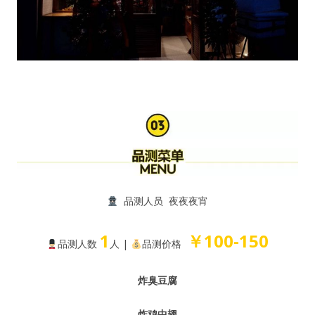
品测人员 夜夜夜宵
1
￥100-150
品测人数
人 |
品测价格
炸臭豆腐
炸鸡中翅