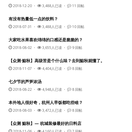
2018-12-20
・
3,488人已读 ・
11 回帖
有没有热量低一点的饮料？
2018-07-31
・
3,488人已读 ・
10 回帖
大家吃水果喜欢绵绵的口感还是脆脆的？
2018-08-02
・
3,655人已读 ・
9 回帖
【众测·鮨秋】高级苦是个什么味？去到鮨秋就懂了。
2018-11-07
・
4,404人已读 ・
8 回帖
七夕节的芦笋浓汤
2018-08-22
・
4,948人已读 ・
8 回帖
本外地人很好奇，杭州人早饭都吃些啥？
2018-08-03
・
3,472人已读 ・
8 回帖
【众测 鮨秋】— 杭城装修最好的日料店
2018-11-06
・
4,160人已读 ・
7 回帖