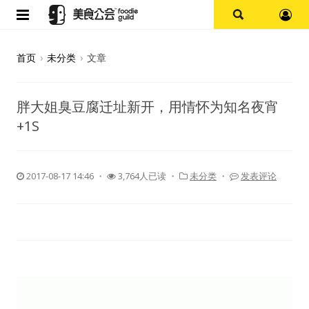
首页
首页
›
未分类
›
文章
论坛
胖大姐臭豆腐迁址新开，用情怀为知名夜宵
探店报告
+1S
杭州
2017-08-17 14:46
・
3,764人已读 ・
未分类
・
发表评论
上海
其他
美食杂谈
资讯