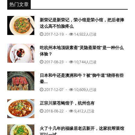
热门文章
新荣记是新荣记，荣小馆是荣小馆，把后者捧
这么高不怕脸疼么
2017-12-19
・
14,922人已读
吃杭州本地顶级素斋“灵隐斋菜馆”是一种什么
体验？
2017-08-23
・
10,744人已读
日本和牛还是澳洲和牛？被“御牛道”绕得有些
晕…
2017-12-07
・
10,609人已读
正宗川菜苍蝇馆子，杭州也有
2018-08-22
・
9,412人已读
火了十几年的福缘居老店新开，这家杭帮菜馆
可以一试