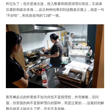
炸过头了；也许是催太急，投入数量和残渣清理出情况；又或者
豆腐胚和卤水本身……反正种种结果归到这颗臭豆腐上，就是一句
“不好吃”，和先前咨询的“口碑”一致。
夜宵摊必点的炸黄鱼不知为何也不是很理想，外壳够脆，没问
题，但里面的肉不是新鲜雪白的那种，而是泛黄的……这最好的解
释也就是入味许久了吧，完全不及老杨。