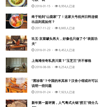
2018-01-15
・
8,956人已读
终于轮到“山葵家”了！这家大号杭州日料连锁
出品到底如何？
2017-11-22
・
8,865人已读
玖五·京菜噱头再大，好像也只做了个“表面功
夫”
2018-01-29
・
8,452人已读
上海滩传奇私房川菜？“玉芝兰”并不够格
2018-08-06
・
8,254人已读
“黑珍珠”？中国的米其林？汉舍小馆或许可以
说明一些问题
2018-01-24
・
7,923人已读
新年第一篇评测，人气粤式火锅“捞王”得分几