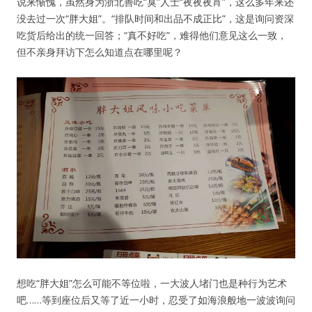
说来惭愧，虽然身为浙北善吃“臭”人士“夜夜夜宵”，这么多年来还
没去过一次“胖大姐”。“排队时间和出品不成正比”，这是询问资深
吃货后给出的统一回答；“真不好吃”，难得他们意见这么一致，
但不亲身拜访下怎么知道点在哪里呢？
想吃“胖大姐”怎么可能不等位啦，一大波人堵门也是种行为艺术
吧……等到座位后又等了近一小时，忍受了如海浪般地一波波询问