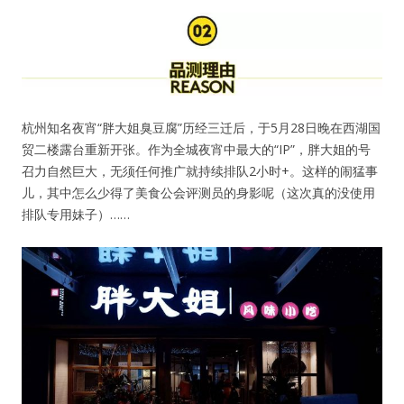
杭州知名夜宵“胖大姐臭豆腐”历经三迁后，于5月28日晚在西湖国
贸二楼露台重新开张。作为全城夜宵中最大的“IP”，胖大姐的号
召力自然巨大，无须任何推广就持续排队2小时+。这样的闹猛事
儿，其中怎么少得了美食公会评测员的身影呢（这次真的没使用
排队专用妹子）……