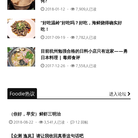
何?
2018-01-12
・
7,909人已读
“好吃温岭”好吃吗？好吃，海鲜烧得确实好
吃！
2017-09-19
・
7,782人已读
目前杭州勉强合格的日料小店只有这家——勇
日本料理 | 毒师食评
2017-12-26
・
7,558人已读
Foodie热议
进入论坛
（你好，早安）鲜虾三明治
2018-08-22
・
3,541人已读 ・
12 回帖
【众测 逸岚】请让我收回真香这句话吧