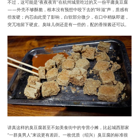
不过，这可能是“夜夜夜宵”在杭州城里吃过的又一份平庸臭豆腐
——外壳不够酥脆，根本没有预想中咬下去的“咔滋”声，质感有
些发硬；内芯由此受了影响，白软部分微少，在口中稍纵即逝，
突兀地留下硬皮。臭味儿倒还是有一些的，配的香辣酱还可以。
讲真这样的臭豆腐甚至不如美食街中的专营小摊，比起城西那家
“一群臭男人”来说更有差距。一枚优质（绍兴）臭豆腐的标准很