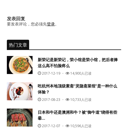
发表回复
要发表评论，您必须先
登录
。
热门文章
新荣记是新荣记，荣小馆是荣小馆，把后者捧
这么高不怕脸疼么
2017-12-19
・
14,900人已读
吃杭州本地顶级素斋“灵隐斋菜馆”是一种什么
体验？
2017-08-23
・
10,733人已读
日本和牛还是澳洲和牛？被“御牛道”绕得有些
晕…
2017-12-07
・
10,596人已读