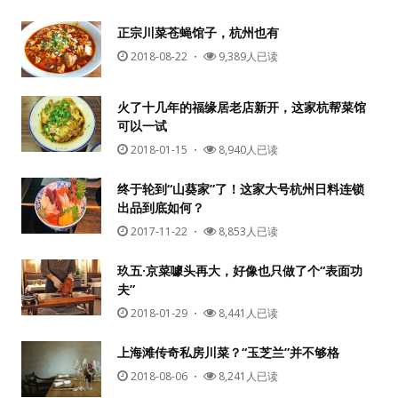
正宗川菜苍蝇馆子，杭州也有
2018-08-22
・
9,389人已读
火了十几年的福缘居老店新开，这家杭帮菜馆
可以一试
2018-01-15
・
8,940人已读
终于轮到“山葵家”了！这家大号杭州日料连锁
出品到底如何？
2017-11-22
・
8,853人已读
玖五·京菜噱头再大，好像也只做了个“表面功
夫”
2018-01-29
・
8,441人已读
上海滩传奇私房川菜？“玉芝兰”并不够格
2018-08-06
・
8,241人已读