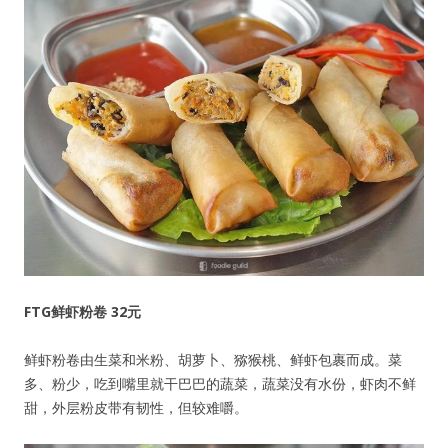
FTG鲜虾粉卷 32元
用户名或Email
鲜虾粉卷由生菜和米粉、胡萝卜、猕猴桃、鲜虾包裹而成。菜
多、粉少，吃到嘴里就干巴巴的蔬菜，蔬菜没有水份，虾肉不鲜
甜，外层粉皮带有韧性，但较难嚼。
密码