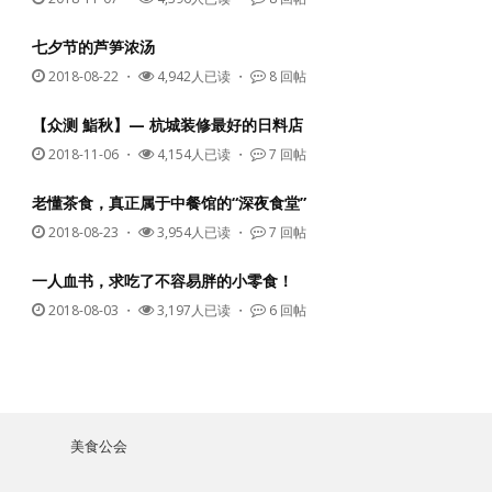
七夕节的芦笋浓汤
2018-08-22
・
4,942人已读 ・
8 回帖
【众测 鮨秋】— 杭城装修最好的日料店
2018-11-06
・
4,154人已读 ・
7 回帖
老懂茶食，真正属于中餐馆的“深夜食堂”
2018-08-23
・
3,954人已读 ・
7 回帖
一人血书，求吃了不容易胖的小零食！
2018-08-03
・
3,197人已读 ・
6 回帖
美食公会