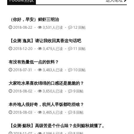
（你好，早安）鲜虾三明治
2018-08-22
・
3,531人已读 ・
12 回帖
【众测 逸岚】请让我收回真香这句话吧
2018-12-20
・
3,479人已读 ・
11 回帖
有没有热量低一点的饮料？
2018-07-31
・
3,483人已读 ・
10 回帖
大家吃水果喜欢绵绵的口感还是脆脆的？
2018-08-02
・
3,650人已读 ・
9 回帖
本外地人很好奇，杭州人早饭都吃些啥？
2018-08-03
・
3,465人已读 ・
8 回帖
【众测·鮨秋】高级苦是个什么味？去到鮨秋就懂了。
2018-11-07
・
4,396人已读 ・
8 回帖