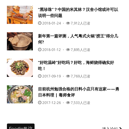
“黑珍珠”？中国的米其林？汉舍小馆或许可以
说明一些问题
2018-01-24
・
7,912人已读
新年第一篇评测，人气粤式火锅“捞王”得分几
何?
2018-01-12
・
7,895人已读
“好吃温岭”好吃吗？好吃，海鲜烧得确实好
吃！
2017-09-19
・
7,769人已读
目前杭州勉强合格的日料小店只有这家——勇
日本料理 | 毒师食评
2017-12-26
・
7,533人已读
Foodie热议
进入论坛