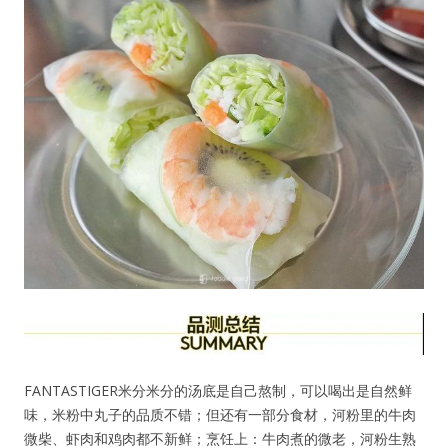
忘记密码?
记住我的登录状态
没帐号？
注册一个
FANTASTIGER米分米分的汤底是自己熬制，可以喝出是自然鲜
味，米粉中丸子的品质不错；但还有一部分食材，河粉里的牛肉
微柴、虾肉和鸡肉都不新鲜；烹饪上：牛肉煮的微老，河粉生熟