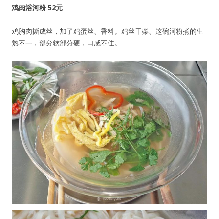
鸡肉浴河粉 52元
鸡胸肉撕成丝，加了鸡蛋丝、香料。鸡丝干柴、这碗河粉煮的生
熟不一，部分软部分硬，口感不佳。