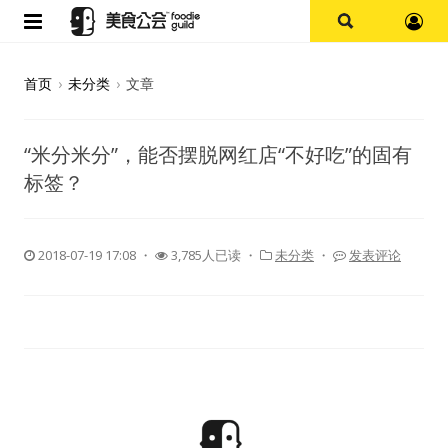
首页
首页
›
未分类
›
文章
论坛
“米分米分”，能否摆脱网红店“不好吃”的固有
探店报告
标签？
杭州
2018-07-19 17:08
・
3,785人已读 ・
未分类
・
发表评论
上海
其他
美食杂谈
资讯