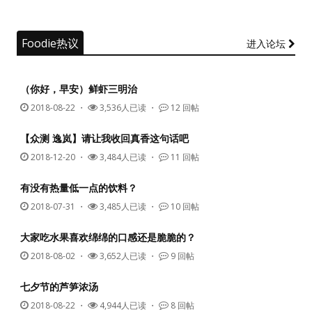
Foodie热议
进入论坛
（你好，早安）鲜虾三明治
2018-08-22
・
3,536人已读 ・
12 回帖
【众测 逸岚】请让我收回真香这句话吧
2018-12-20
・
3,484人已读 ・
11 回帖
有没有热量低一点的饮料？
2018-07-31
・
3,485人已读 ・
10 回帖
大家吃水果喜欢绵绵的口感还是脆脆的？
2018-08-02
・
3,652人已读 ・
9 回帖
七夕节的芦笋浓汤
2018-08-22
・
4,944人已读 ・
8 回帖