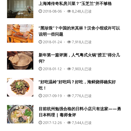
上海滩传奇私房川菜？“玉芝兰”并不够格
2018-08-06
・
8,248人已读
“黑珍珠”？中国的米其林？汉舍小馆或许可以
说明一些问题
2018-01-24
・
7,918人已读
新年第一篇评测，人气粤式火锅“捞王”得分几
何?
2018-01-12
・
7,903人已读
“好吃温岭”好吃吗？好吃，海鲜烧得确实好
吃！
2017-09-19
・
7,776人已读
目前杭州勉强合格的日料小店只有这家——勇
日本料理 | 毒师食评
2017-12-26
・
7,544人已读