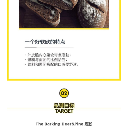
T
he Barking Deer&Pine 鹿松