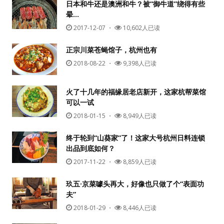
日本和牛还是澳洲和牛？被“御牛道”绕得有些
晕…
2017-12-07
・
10,602人已读
正宗川菜苍蝇馆子，杭州也有
2018-08-22
・
9,398人已读
火了十几年的福缘居老店新开，这家杭帮菜馆
可以一试
2018-01-15
・
8,949人已读
终于轮到“山葵家”了！这家大号杭州日料连锁
出品到底如何？
2017-11-22
・
8,859人已读
玖五·京菜噱头再大，好像也只做了个“表面功
夫”
2018-01-29
・
8,446人已读