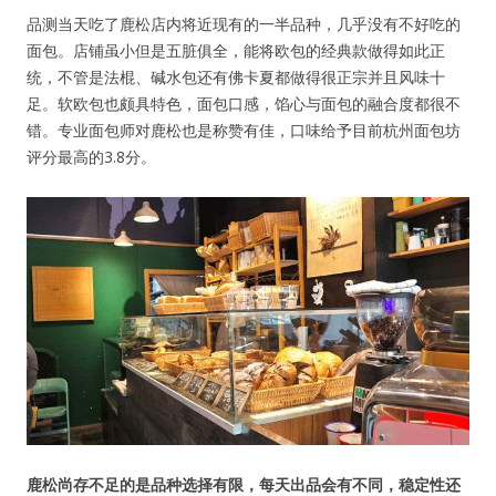
品测当天吃了鹿松店内将近现有的一半品种，几乎没有不好吃的
面包。店铺虽小但是五脏俱全，能将欧包的经典款做得如此正
统，不管是法棍、碱水包还有佛卡夏都做得很正宗并且风味十
足。软欧包也颇具特色，面包口感，馅心与面包的融合度都很不
错。专业面包师对鹿松也是称赞有佳，口味给予目前杭州面包坊
评分最高的3.8分。
鹿松尚存不足的是品种选择有限，每天出品会有不同，稳定性还