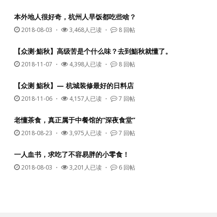
本外地人很好奇，杭州人早饭都吃些啥？
2018-08-03
・
3,468人已读 ・
8 回帖
【众测·鮨秋】高级苦是个什么味？去到鮨秋就懂了。
2018-11-07
・
4,398人已读 ・
8 回帖
【众测 鮨秋】— 杭城装修最好的日料店
2018-11-06
・
4,157人已读 ・
7 回帖
老懂茶食，真正属于中餐馆的“深夜食堂”
2018-08-23
・
3,975人已读 ・
7 回帖
一人血书，求吃了不容易胖的小零食！
2018-08-03
・
3,201人已读 ・
6 回帖