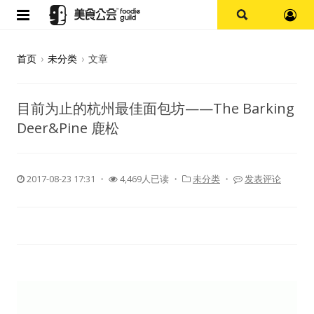
首页
首页
›
未分类
›
文章
论坛
目前为止的杭州最佳面包坊——The Barking
探店报告
Deer&Pine 鹿松
杭州
2017-08-23 17:31
・
4,469人已读 ・
未分类
・
发表评论
上海
其他
美食杂谈
资讯