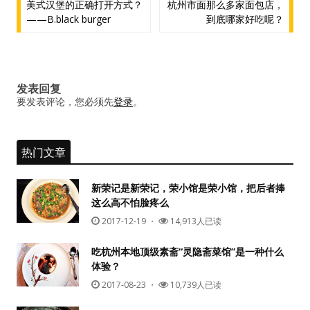
文
美式汉堡的正确打开方式？
杭州市面那么多家面包店，
——B.black burger
到底哪家好吃呢？
章
导
航
发表回复
要发表评论，您必须先
登录
。
热门文章
新荣记是新荣记，荣小馆是荣小馆，把后者捧
这么高不怕脸疼么
2017-12-19
・
14,913人已读
吃杭州本地顶级素斋“灵隐斋菜馆”是一种什么
体验？
2017-08-23
・
10,739人已读