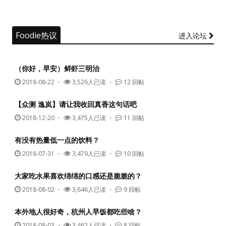
Foodie热议
进入论坛
（你好，早安）鲜虾三明治
2018-08-22
・
3,526人已读 ・
12 回帖
【众测 逸岚】请让我收回真香这句话吧
2018-12-20
・
3,475人已读 ・
11 回帖
有没有热量低一点的饮料？
2018-07-31
・
3,479人已读 ・
10 回帖
大家吃水果喜欢绵绵的口感还是脆脆的？
2018-08-02
・
3,646人已读 ・
9 回帖
本外地人很好奇，杭州人早饭都吃些啥？
2018-08-03
・
3,462人已读 ・
8 回帖