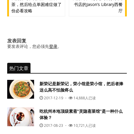
茶，然后给点单困难症做了
书店的Jason’s Library西餐
章
份必看攻略
厅
导
航
发表回复
要发表评论，您必须先
登录
。
热门文章
新荣记是新荣记，荣小馆是荣小馆，把后者捧
这么高不怕脸疼么
2017-12-19
・
14,888人已读
吃杭州本地顶级素斋“灵隐斋菜馆”是一种什么
体验？
2017-08-23
・
10,721人已读