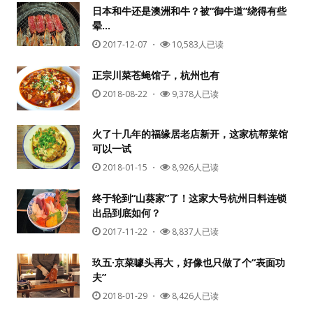
日本和牛还是澳洲和牛？被“御牛道”绕得有些
晕…
2017-12-07
・
10,583人已读
正宗川菜苍蝇馆子，杭州也有
2018-08-22
・
9,378人已读
火了十几年的福缘居老店新开，这家杭帮菜馆
可以一试
2018-01-15
・
8,926人已读
终于轮到“山葵家”了！这家大号杭州日料连锁
出品到底如何？
2017-11-22
・
8,837人已读
玖五·京菜噱头再大，好像也只做了个“表面功
夫”
2018-01-29
・
8,426人已读