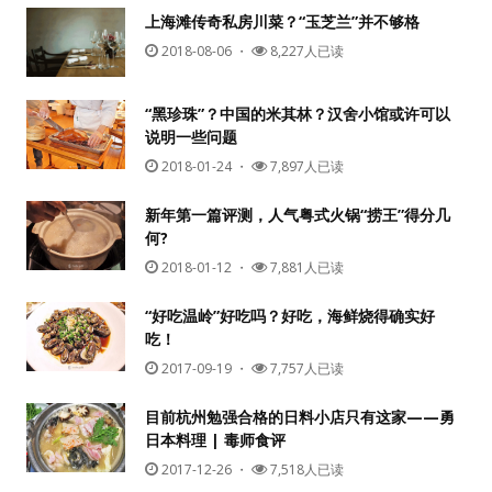
上海滩传奇私房川菜？“玉芝兰”并不够格
2018-08-06
・
8,227人已读
“黑珍珠”？中国的米其林？汉舍小馆或许可以
说明一些问题
2018-01-24
・
7,897人已读
新年第一篇评测，人气粤式火锅“捞王”得分几
何?
2018-01-12
・
7,881人已读
“好吃温岭”好吃吗？好吃，海鲜烧得确实好
吃！
2017-09-19
・
7,757人已读
目前杭州勉强合格的日料小店只有这家——勇
日本料理 | 毒师食评
2017-12-26
・
7,518人已读