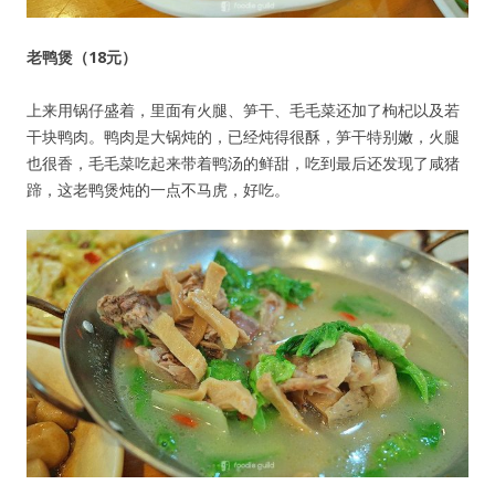
老鸭煲（18元）
上来用锅仔盛着，里面有火腿、笋干、毛毛菜还加了枸杞以及若
干块鸭肉。鸭肉是大锅炖的，已经炖得很酥，笋干特别嫩，火腿
也很香，毛毛菜吃起来带着鸭汤的鲜甜，吃到最后还发现了咸猪
用户名或Email
蹄，这老鸭煲炖的一点不马虎，好吃。
密码
忘记密码?
记住我的登录状态