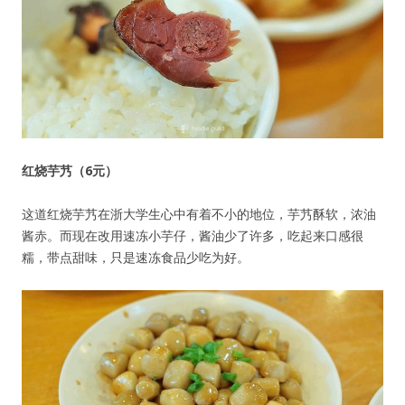
红烧芋艿（6元）
这道红烧芋艿在浙大学生心中有着不小的地位，芋艿酥软，浓油
酱赤。而现在改用速冻小芋仔，酱油少了许多，吃起来口感很
糯，带点甜味，只是速冻食品少吃为好。