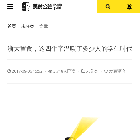
首页
首页
›
未分类
›
文章
论坛
浙大留食，这四个字温暖了多少人的学生时代
探店报告
杭州
2017-09-06 15:52
・
3,718人已读 ・
未分类
・
发表评论
上海
其他
美食杂谈
资讯