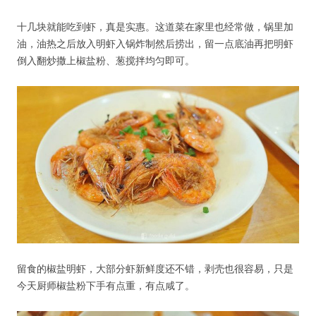
十几块就能吃到虾，真是实惠。这道菜在家里也经常做，锅里加
油，油热之后放入明虾入锅炸制然后捞出，留一点底油再把明虾
倒入翻炒撒上椒盐粉、葱搅拌均匀即可。
留食的椒盐明虾，大部分虾新鲜度还不错，剥壳也很容易，只是
今天厨师椒盐粉下手有点重，有点咸了。