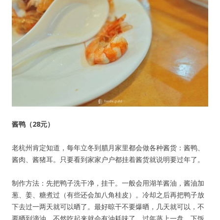
酱鸭（28元）
老杭州肯定知道，每年立冬到腊月家里都会做各种酱货：酱鸭、
酱肉、酱猪耳。只要看到家家户户都挂着酱货就说明要过年了。
制作方法：先把鸭子洗干净，挂干。一般会用湖羊酱油，酱油加
葱、姜、糖煮过（有些还会加八角桂皮）。冷却之后再把鸭子放
下去过一两天就可以晒了。最好晾干不要爆晒，几天就可以，不
要晒到滴油，不然吃起来就会有油耗味了。过年蒸上一盘，下饭