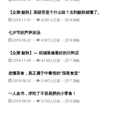
【众测·鮨秋】高级苦是个什么味？去到鮨秋就懂了。
2018-11-07
・
4,391人已读 ・
8 回帖
七夕节的芦笋浓汤
2018-08-22
・
4,937人已读 ・
8 回帖
【众测 鮨秋】— 杭城装修最好的日料店
2018-11-06
・
4,149人已读 ・
7 回帖
老懂茶食，真正属于中餐馆的“深夜食堂”
2018-08-23
・
3,947人已读 ・
7 回帖
一人血书，求吃了不容易胖的小零食！
2018-08-03
・
3,193人已读 ・
6 回帖