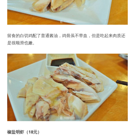
留食的白切鸡配了普通酱油，鸡骨虽不带血，但是吃起来肉质还
是很顺滑也嫩。
椒盐明虾（18元）