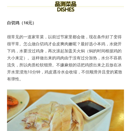
白切鸡（16元）
很常见的一道家常菜，以前过节家里都会做，现在条件好了变得
很平常。怎么做白切鸡才会皮爽肉嫩呢？最好选小本鸡，水烧开
下鸡，水要没过鸡身，再次滚起加盖关火焖（焖的时间根据鸡的
大小来定）。这样做出来的鸡肉由于没有过分加热，水分不容易
流失，所以肉质松软细滑。不嫌麻烦的话把鸡捞出来之后放在冰
开水里浸泡10分钟，鸡皮遇冷水会收缩，不但顺滑并且变的紧致
有弹性。