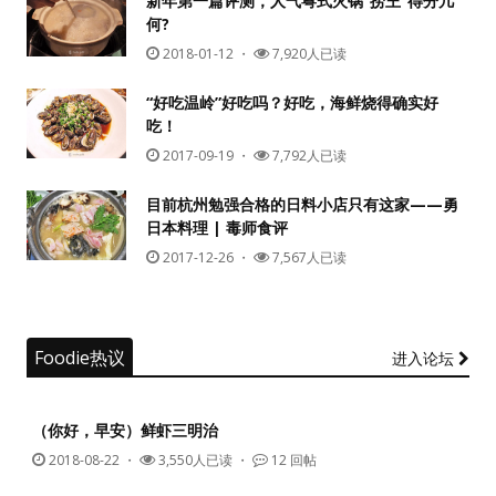
新年第一篇评测，人气粤式火锅“捞王”得分几
何?
2018-01-12
・
7,920人已读
“好吃温岭”好吃吗？好吃，海鲜烧得确实好
吃！
2017-09-19
・
7,792人已读
目前杭州勉强合格的日料小店只有这家——勇
日本料理 | 毒师食评
2017-12-26
・
7,567人已读
Foodie热议
进入论坛
（你好，早安）鲜虾三明治
2018-08-22
・
3,550人已读 ・
12 回帖