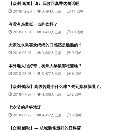
【众测 逸岚】请让我收回真香这句话吧
2018-12-20
・
3,494人已读 ・
11 回帖
有没有热量低一点的饮料？
2018-07-31
・
3,493人已读 ・
10 回帖
大家吃水果喜欢绵绵的口感还是脆脆的？
2018-08-02
・
3,662人已读 ・
9 回帖
本外地人很好奇，杭州人早饭都吃些啥？
2018-08-03
・
3,477人已读 ・
8 回帖
【众测·鮨秋】高级苦是个什么味？去到鮨秋就懂了。
2018-11-07
・
4,408人已读 ・
8 回帖
七夕节的芦笋浓汤
2018-08-22
・
4,962人已读 ・
8 回帖
【众测 鮨秋】— 杭城装修最好的日料店