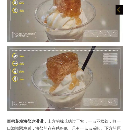
而
棉花糖海盐冰淇淋
，上方的棉花糖过于实，一点不松软，咬一
口满嘴颗粒感，海盐的存在感略低，只有一点点咸味。下方的原