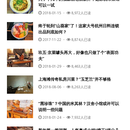
可以一试
2018-01-15
・
8,972人已读
终于轮到“山葵家”了！这家大号杭州日料连锁
出品到底如何？
2017-11-22
・
8,874人已读
玖五·京菜噱头再大，好像也只做了个“表面功
夫”
2018-01-29
・
8,463人已读
上海滩传奇私房川菜？“玉芝兰”并不够格
2018-08-06
・
8,263人已读
“黑珍珠”？中国的米其林？汉舍小馆或许可以
说明一些问题
2018-01-24
・
7,932人已读