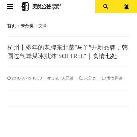
首页
首页
›
未分类
›
文章
论坛
杭州十多年的老牌东北菜“马丫”开新品牌，韩
探店报告
国过气蜂巢冰淇淋“SOFTREE” | 食情七处
杭州
2018-07-19 16:58
・
3,951人已读 ・
未分类
・
发表评论
上海
其他
美食杂谈
资讯