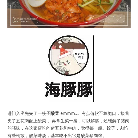
进门入座先夹了一筷子
酸菜
emmm……有点偏软不算脆口，接着
夹了五花肉配上酸菜， 再拿生菜一裹，可以解腻，还缓解了猪肉
的骚味，在这家店吃的猪五花和牛肉，觉得都一般。
饺子
，肉馅
有些松散，酸菜味淡，基本吃不出它是酸菜猪肉馅。