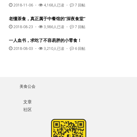
2018-11-06
・
4,168人已读 ・
7 回帖
老懂茶食，真正属于中餐馆的“深夜食堂”
2018-08-23
・
3,986人已读 ・
7 回帖
一人血书，求吃了不容易胖的小零食！
2018-08-03
・
3,210人已读 ・
6 回帖
美食公会
文章
社区