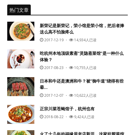
热门文章
新荣记是新荣记，荣小馆是荣小馆，把后者捧
这么高不怕脸疼么
2017-12-19
・
14,934人已读
吃杭州本地顶级素斋“灵隐斋菜馆”是一种什么
体验？
2017-08-23
・
10,755人已读
日本和牛还是澳洲和牛？被“御牛道”绕得有些
晕…
2017-12-07
・
10,622人已读
正宗川菜苍蝇馆子，杭州也有
2018-08-22
・
9,424人已读
火了十几年的福缘居老店新开，这家杭帮菜馆