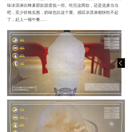
味冰淇淋比蜂巢那款甜度低一些。吃完这两款，还是选麦当当
吧，至少价格实惠，奶味也比这个重。感叹冰淇淋都快吃不起
了，赶上一顿午餐……