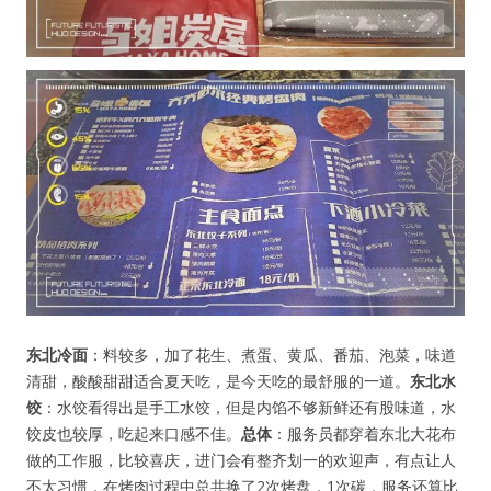
东北冷面
：料较多，加了花生、煮蛋、黄瓜、番茄、泡菜，味道
清甜，酸酸甜甜适合夏天吃，是今天吃的最舒服的一道。
东北水
饺
：水饺看得出是手工水饺，但是内馅不够新鲜还有股味道，水
饺皮也较厚，吃起来口感不佳。
总体
：服务员都穿着东北大花布
做的工作服，比较喜庆，进门会有整齐划一的欢迎声，有点让人
不太习惯，在烤肉过程中总共换了2次烤盘，1次碳，服务还算比