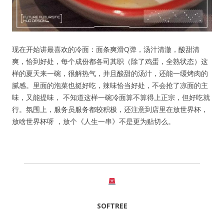
记住我的登录状态
现在开始讲最喜欢的冷面：面条爽滑Q弹，汤汁清澈，酸甜清
爽，恰到好处，每个成份都各司其职（除了鸡蛋，全熟状态）这
没帐号？
注册一个
样的夏天来一碗，很解热气，并且酸甜的汤汁，还能一缓烤肉的
腻感。里面的泡菜也挺好吃，辣味恰当好处，不会抢了凉面的主
味，又能提味， 不知道这样一碗冷面算不算得上正宗，但好吃就
行。氛围上，服务员服务都较积极，还注意到店里在放世界杯，
放啥世界杯呀 ，放个《人生一串》不是更为贴切么。
SOFTREE