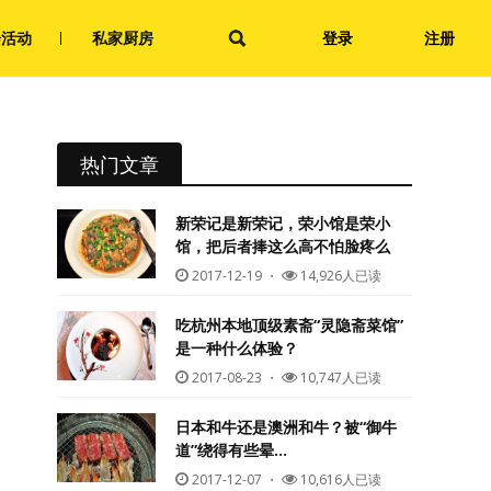
会活动
私家厨房
登录
注册
热门文章
新荣记是新荣记，荣小馆是荣小
馆，把后者捧这么高不怕脸疼么
2017-12-19
・
14,926人已读
吃杭州本地顶级素斋“灵隐斋菜馆”
是一种什么体验？
2017-08-23
・
10,747人已读
日本和牛还是澳洲和牛？被“御牛
道”绕得有些晕…
2017-12-07
・
10,616人已读