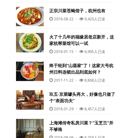
正宗川菜苍蝇馆子，杭州也有
2018-08-22
・
9,420人已读
火了十几年的福缘居老店新开，这
家杭帮菜馆可以一试
2018-01-15
・
8,965人已读
终于轮到“山葵家”了！这家大号杭
州日料连锁出品到底如何？
2017-11-22
・
8,868人已读
玖五·京菜噱头再大，好像也只做了
个“表面功夫”
2018-01-29
・
8,457人已读
上海滩传奇私房川菜？“玉芝兰”并
不够格
2018-08-06
・
8,258人已读