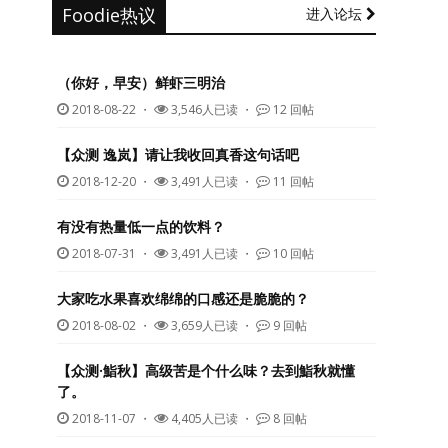
Foodie热议
进入论坛
（你好，早安）鲜虾三明治
2018-08-22
・
3,546人已读 ・
12 回帖
【众测 逸岚】请让我收回真香这句话吧
2018-12-20
・
3,491人已读 ・
11 回帖
有没有热量低一点的饮料？
2018-07-31
・
3,491人已读 ・
10 回帖
大家吃水果喜欢绵绵的口感还是脆脆的？
2018-08-02
・
3,659人已读 ・
9 回帖
【众测·鮨秋】高级苦是个什么味？去到鮨秋就懂
了。
2018-11-07
・
4,405人已读 ・
8 回帖