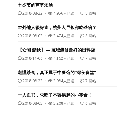
七夕节的芦笋浓汤
2018-08-22
・
4,956人已读 ・
8 回帖
本外地人很好奇，杭州人早饭都吃些啥？
2018-08-03
・
3,474人已读 ・
8 回帖
【众测 鮨秋】— 杭城装修最好的日料店
2018-11-06
・
4,162人已读 ・
7 回帖
老懂茶食，真正属于中餐馆的“深夜食堂”
2018-08-23
・
3,984人已读 ・
7 回帖
一人血书，求吃了不容易胖的小零食！
2018-08-03
・
3,208人已读 ・
6 回帖