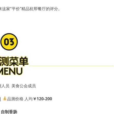
这家“平价”精品杭帮餐厅的评分。
人员 美食公会成员
|
品测价格 人均
￥120-200
自制香肠