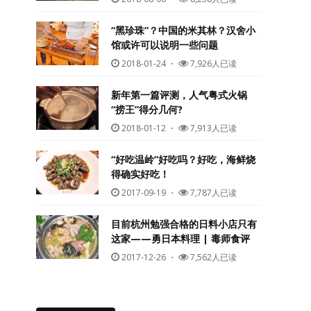
“黑珍珠”？中国的米其林？汉舍小
馆或许可以说明一些问题
2018-01-24
・
7,926人已读
新年第一篇评测，人气粤式火锅
“捞王”得分几何?
2018-01-12
・
7,913人已读
“好吃温岭”好吃吗？好吃，海鲜烧
得确实好吃！
2017-09-19
・
7,787人已读
目前杭州勉强合格的日料小店只有
这家——勇日本料理 | 毒师食评
2017-12-26
・
7,562人已读