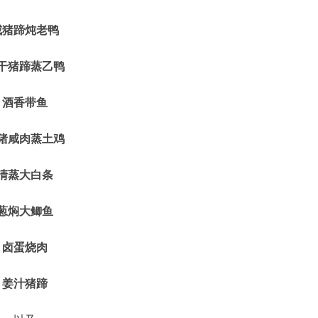
咸猪蹄炖老鸭
干猪蹄蒸乙鸭
酒香带鱼
猪咸肉蒸土鸡
清蒸大白条
葱焖大鲫鱼
卤蛋烧肉
姜汁猪蹄