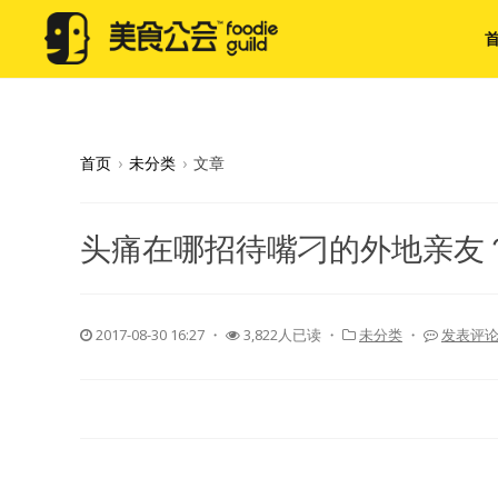
首页
›
未分类
›
文章
头痛在哪招待嘴刁的外地亲友
2017-08-30 16:27
・
3,822人已读 ・
未分类
・
发表评