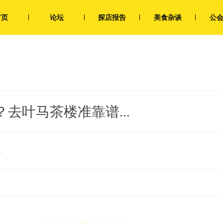
首页
论坛
探店报告
美食杂谈
公
？去叶马茶楼准靠谱…
论