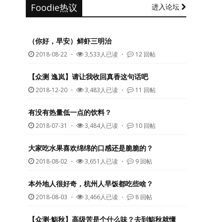
Foodie热议
进入论坛
（你好，早安）鲜虾三明治
2018-08-22
・
3,533人已读 ・
12 回帖
【众测 逸岚】请让我收回真香这句话吧
2018-12-20
・
3,483人已读 ・
11 回帖
有没有热量低一点的饮料？
2018-07-31
・
3,484人已读 ・
10 回帖
大家吃水果喜欢绵绵的口感还是脆脆的？
2018-08-02
・
3,651人已读 ・
9 回帖
本外地人很好奇，杭州人早饭都吃些啥？
2018-08-03
・
3,466人已读 ・
8 回帖
【众测·鮨秋】高级苦是个什么味？去到鮨秋就懂