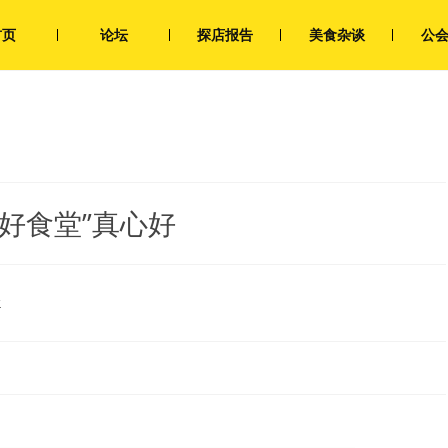
首页
论坛
探店报告
美食杂谈
公
好食堂”真心好
论