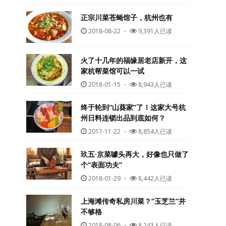
正宗川菜苍蝇馆子，杭州也有
2018-08-22
・
9,391人已读
火了十几年的福缘居老店新开，这
家杭帮菜馆可以一试
2018-01-15
・
8,943人已读
终于轮到“山葵家”了！这家大号杭
州日料连锁出品到底如何？
2017-11-22
・
8,854人已读
玖五·京菜噱头再大，好像也只做了
个“表面功夫”
2018-01-29
・
8,442人已读
上海滩传奇私房川菜？“玉芝兰”并
不够格
2018-08-06
・
8,243人已读