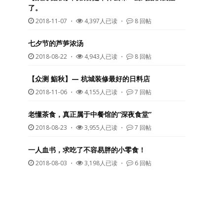
了。
2018-11-07
・
4,397人已读 ・
8 回帖
七夕节的芦笋浓汤
2018-08-22
・
4,943人已读 ・
8 回帖
【众测 鮨秋】— 杭城装修最好的日料店
2018-11-06
・
4,155人已读 ・
7 回帖
老懂茶食，真正属于中餐馆的“深夜食堂”
2018-08-23
・
3,955人已读 ・
7 回帖
一人血书，求吃了不容易胖的小零食！
2018-08-03
・
3,198人已读 ・
6 回帖