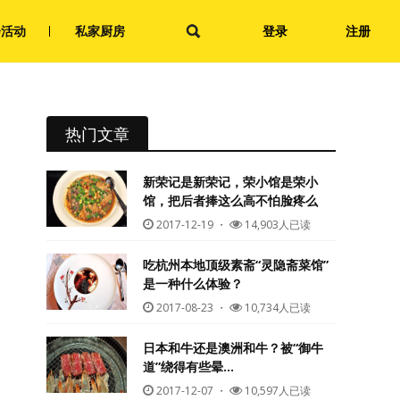
会活动
私家厨房
登录
注册
热门文章
新荣记是新荣记，荣小馆是荣小
馆，把后者捧这么高不怕脸疼么
2017-12-19
・
14,903人已读
吃杭州本地顶级素斋“灵隐斋菜馆”
是一种什么体验？
2017-08-23
・
10,734人已读
日本和牛还是澳洲和牛？被“御牛
道”绕得有些晕…
2017-12-07
・
10,597人已读