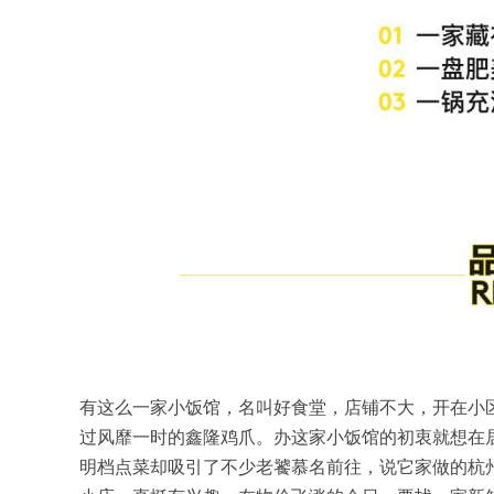
有这么一家小饭馆，名叫好食堂，店铺不大，开在小
过风靡一时的鑫隆鸡爪。办这家小饭馆的初衷就想在
明档点菜却吸引了不少老饕慕名前往，说它家做的杭