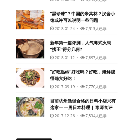
“黑珍珠”？中国的米其林？汉舍小
馆或许可以说明一些问题
2018-01-24
・
7,913人已读
新年第一篇评测，人气粤式火锅
“捞王”得分几何?
2018-01-12
・
7,897人已读
“好吃温岭”好吃吗？好吃，海鲜烧
得确实好吃！
2017-09-19
・
7,770人已读
目前杭州勉强合格的日料小店只有
这家——勇日本料理 | 毒师食评
2017-12-26
・
7,534人已读