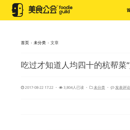
首页
›
未分类
›
文章
吃过才知道人均四十的杭帮菜“
2017-08-22 17:22
・
3,804人已读 ・
未分类
・
发表评