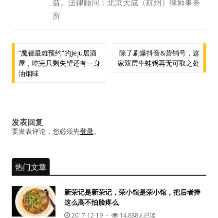
益。法律顾问：北京大成（杭州）律师事务
所
文
“魔都最难预约”的Jeju居酒
除了刷爆抖音&营销号，这
屋，吃完只剩失望还有一身
家双层牛蛙锅再无可取之处
章
油烟味
导
航
发表回复
要发表评论，您必须先
登录
。
热门文章
新荣记是新荣记，荣小馆是荣小馆，把后者捧
这么高不怕脸疼么
2017-12-19
・
14,888人已读