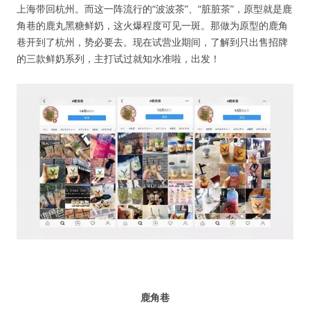
上海带回杭州。而这一阵流行的“波波茶”、“脏脏茶”，原型就是鹿
水区
角巷的鹿丸黑糖鲜奶，这火爆程度可见一斑。那做为原型的鹿角
巷开到了杭州，势必要去。现在试营业期间，了解到只出售招牌
公会活动
的三款鲜奶系列，主打试过就知水准啦，出发！
信息发布
悬赏测评
私家厨房
鹿角巷