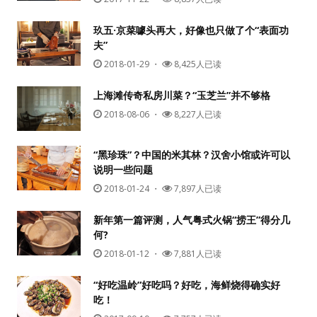
玖五·京菜噱头再大，好像也只做了个“表面功
夫”
2018-01-29
・
8,425人已读
上海滩传奇私房川菜？“玉芝兰”并不够格
2018-08-06
・
8,227人已读
“黑珍珠”？中国的米其林？汉舍小馆或许可以
说明一些问题
2018-01-24
・
7,897人已读
新年第一篇评测，人气粤式火锅“捞王”得分几
何?
2018-01-12
・
7,881人已读
“好吃温岭”好吃吗？好吃，海鲜烧得确实好
吃！