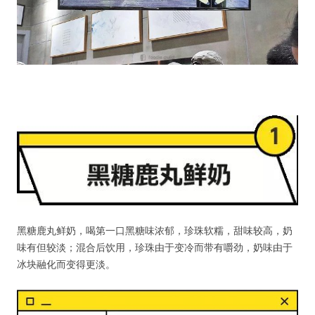
黑糖鹿丸鲜奶，喝第一口黑糖味浓郁，珍珠软糯，甜味较高，奶
味有但较淡；混合后饮用，珍珠由于变冷而带有嚼劲，奶味由于
冰块融化而变得更淡。