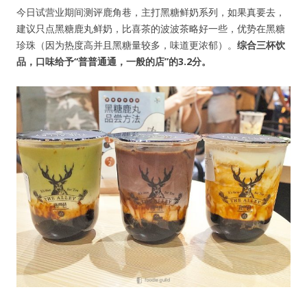
今日试营业期间测评鹿角巷，主打黑糖鲜奶系列，如果真要去，
建议只点黑糖鹿丸鲜奶，比喜茶的波波茶略好一些，优势在黑糖
珍珠（因为热度高并且黑糖量较多，味道更浓郁）。
综合三杯饮
品，口味给予“普普通通，一般的店”的3.2分。
用户名或Email
密码
忘记密码?
记住我的登录状态