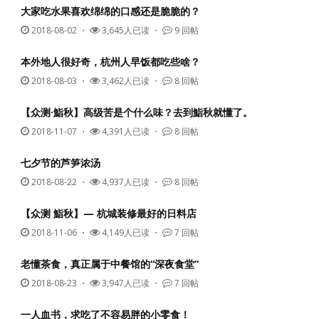
大家吃水果喜欢绵绵的口感还是脆脆的？
2018-08-02
・
3,645人已读 ・
9 回帖
本外地人很好奇，杭州人早饭都吃些啥？
2018-08-03
・
3,462人已读 ・
8 回帖
【众测·鮨秋】高级苦是个什么味？去到鮨秋就懂了。
2018-11-07
・
4,391人已读 ・
8 回帖
七夕节的芦笋浓汤
2018-08-22
・
4,937人已读 ・
8 回帖
【众测 鮨秋】— 杭城装修最好的日料店
2018-11-06
・
4,149人已读 ・
7 回帖
老懂茶食，真正属于中餐馆的“深夜食堂”
2018-08-23
・
3,947人已读 ・
7 回帖
一人血书，求吃了不容易胖的小零食！