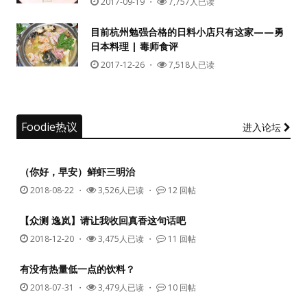
2017-09-19
・
7,757人已读
目前杭州勉强合格的日料小店只有这家——勇
日本料理 | 毒师食评
2017-12-26
・
7,518人已读
Foodie热议
进入论坛
（你好，早安）鲜虾三明治
2018-08-22
・
3,526人已读 ・
12 回帖
【众测 逸岚】请让我收回真香这句话吧
2018-12-20
・
3,475人已读 ・
11 回帖
有没有热量低一点的饮料？
2018-07-31
・
3,479人已读 ・
10 回帖