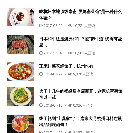
吃杭州本地顶级素斋“灵隐斋菜馆”是一种什么
体验？
2017-08-23
・
10,721人已读
日本和牛还是澳洲和牛？被“御牛道”绕得有些
晕…
2017-12-07
・
10,583人已读
正宗川菜苍蝇馆子，杭州也有
2018-08-22
・
9,378人已读
火了十几年的福缘居老店新开，这家杭帮菜馆
可以一试
2018-01-15
・
8,926人已读
终于轮到“山葵家”了！这家大号杭州日料连锁
出品到底如何？
2017-11-22
・
8,837人已读