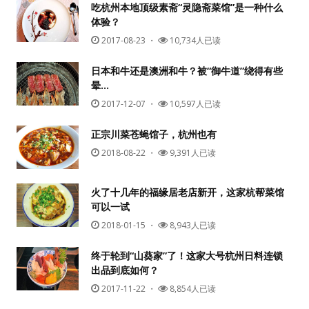
吃杭州本地顶级素斋“灵隐斋菜馆”是一种什么
体验？
2017-08-23
・
10,734人已读
日本和牛还是澳洲和牛？被“御牛道”绕得有些
晕…
2017-12-07
・
10,597人已读
正宗川菜苍蝇馆子，杭州也有
2018-08-22
・
9,391人已读
火了十几年的福缘居老店新开，这家杭帮菜馆
可以一试
2018-01-15
・
8,943人已读
终于轮到“山葵家”了！这家大号杭州日料连锁
出品到底如何？
2017-11-22
・
8,854人已读