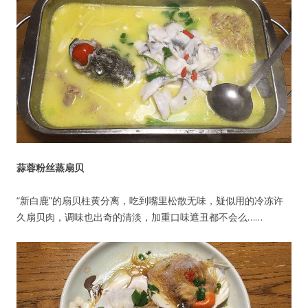
用户名或Email
蒜蓉粉丝蒸扇贝
“新白鹿”的扇贝柱黄分离，吃到嘴里松散无味，疑似用的冷冻许
密码
久扇贝肉，调味也出奇的清淡，加重口味遮丑都不会么……
忘记密码?
记住我的登录状态