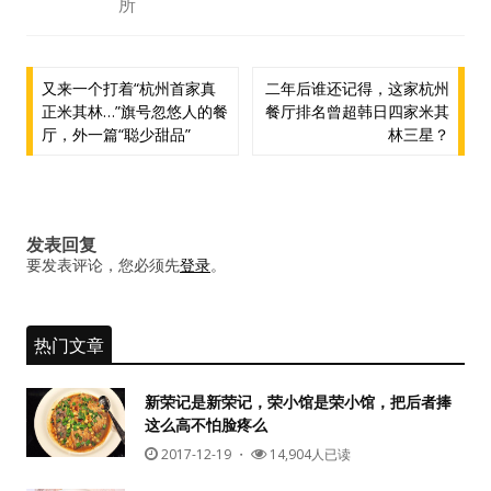
所
文
又来一个打着“杭州首家真
二年后谁还记得，这家杭州
正米其林…”旗号忽悠人的餐
餐厅排名曾超韩日四家米其
章
厅，外一篇“聪少甜品”
林三星？
导
航
发表回复
要发表评论，您必须先
登录
。
热门文章
新荣记是新荣记，荣小馆是荣小馆，把后者捧
这么高不怕脸疼么
2017-12-19
・
14,904人已读