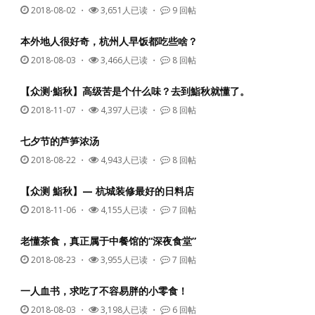
2018-08-02
・
3,651人已读 ・
9 回帖
本外地人很好奇，杭州人早饭都吃些啥？
2018-08-03
・
3,466人已读 ・
8 回帖
【众测·鮨秋】高级苦是个什么味？去到鮨秋就懂了。
2018-11-07
・
4,397人已读 ・
8 回帖
七夕节的芦笋浓汤
2018-08-22
・
4,943人已读 ・
8 回帖
【众测 鮨秋】— 杭城装修最好的日料店
2018-11-06
・
4,155人已读 ・
7 回帖
老懂茶食，真正属于中餐馆的“深夜食堂”
2018-08-23
・
3,955人已读 ・
7 回帖
一人血书，求吃了不容易胖的小零食！
2018-08-03
・
3,198人已读 ・
6 回帖