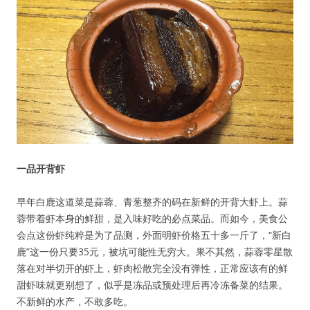
一品开背虾
早年白鹿这道菜是蒜蓉、青葱整齐的码在新鲜的开背大虾上。蒜
蓉带着虾本身的鲜甜，是入味好吃的必点菜品。而如今，美食公
会点这份虾纯粹是为了品测，外面明虾价格五十多一斤了，“新白
鹿”这一份只要35元，被坑可能性无穷大。果不其然，蒜蓉零星散
落在对半切开的虾上，虾肉松散完全没有弹性，正常应该有的鲜
甜虾味就更别想了，似乎是冻品或预处理后再冷冻备菜的结果。
不新鲜的水产，不敢多吃。