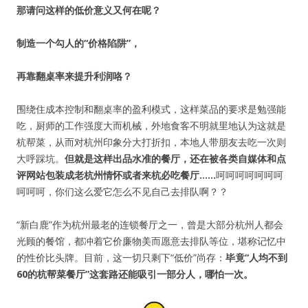
那请问这样的低价意义又何在呢？
制造一个勾人的“价格陷阱”，
再靠翻桌率来提升利润咯？
围绕住成本控制和翻桌率的盈利模式，这样菜品的要求是勉强能
吃，厨师的工作强度大而机械，外地食客不明就里地认为这就是
杭帮菜，从而对杭州印象分大打折扣，本地人带朋友去吃一次则
大呼踩坑。
但就是这样出品水准的餐厅，还在被各类自媒体和点
评网站包装成老杭州情怀或者来杭必吃餐厅……
呵呵呵呵呵呵呵
呵呵呵，你们这么爱它怎么不见自己去排队啊？？
“新白鹿”作为杭州最老的连锁餐厅之一，曾是大部分杭州人都会
光顾的餐馆，都冲着它价廉物美而愿意去排队等位，堪称记忆中
的性价比头牌。目前，这一切只剩下“低价”尚存：
毕竟“人均不到
60的杭帮菜餐厅”这套路还能吸引一部分人，哪怕一次。