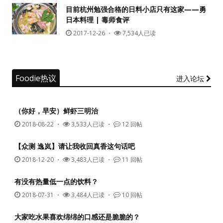
目前杭州勉强合格的日料小店只有这家——勇
日本料理 | 毒师食评
2017-12-26
・
7,534人已读
Foodie热议
进入论坛
（你好，早安）鲜虾三明治
2018-08-22
・
3,533人已读 ・
12 回帖
【众测 逸岚】请让我收回真香这句话吧
2018-12-20
・
3,483人已读 ・
11 回帖
有没有热量低一点的饮料？
2018-07-31
・
3,484人已读 ・
10 回帖
大家吃水果喜欢绵绵的口感还是脆脆的？