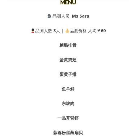
品测人员
Ms Sara
品测人数
3
人 |
品测价格 人均
￥60
糖醋排骨
蛋黄鸡翅
蛋黄子排
鱼羊鲜
东坡肉
一品开背虾
蒜蓉粉丝蒸扇贝