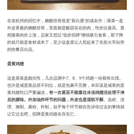
在老杭州的回忆中，糖醋排骨曾是“新白鹿”的成名作：满满一盘
外皮香脆的糖醋排骨，里面都是酸甜实在的肉，性价比最高。显
然随着肉价上涨，店家又想以“低价招牌”继续吸引食客，那下降
的就只能是食材成本了，至少这盘菜让人想起来了先前火车站旁
的快餐店出品。
蛋黄鸡翅
这盘菜装盘颇任性，几次品测中7、8、9个鸡翅一份都有出现。
也许是咸蛋黄品质不到位，或是包裹不完整，本应该是咸香的蛋
黄鸡翅吃口严重偏淡，
有一次甚至不能遮住冷冻鸡翅没处理干净
后的腥味。外加油炸环节的问题，外皮也是湿软不酥
。选材、清
理、腌制、裹粉、炸制，似乎每个环节都在告诉你过去的事情就
让它过去吧，招牌蛋黄鸡翅名存实亡。