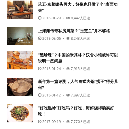
玖五·京菜噱头再大，好像也只做了个“表面功
夫”
2018-01-29
・
8,442人已读
上海滩传奇私房川菜？“玉芝兰”并不够格
2018-08-06
・
8,243人已读
“黑珍珠”？中国的米其林？汉舍小馆或许可以
说明一些问题
2018-01-24
・
7,913人已读
新年第一篇评测，人气粤式火锅“捞王”得分几
何?
2018-01-12
・
7,897人已读
“好吃温岭”好吃吗？好吃，海鲜烧得确实好
吃！
2017-09-19
・
7,770人已读