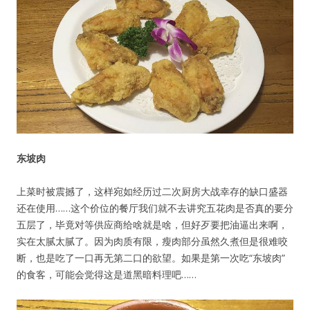
东坡肉
上菜时被震撼了，这样宛如经历过二次厨房大战幸存的缺口盛器
还在使用……这个价位的餐厅我们就不去讲究五花肉是否真的要分
五层了，毕竟对等供应商给啥就是啥，但好歹要把油逼出来啊，
实在太腻太腻了。因为肉质有限，瘦肉部分虽然久煮但是很难咬
断，也是吃了一口再无第二口的欲望。如果是第一次吃“东坡肉”
的食客，可能会觉得这是道黑暗料理吧……