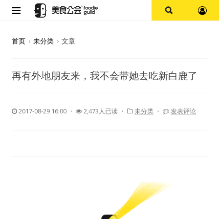
首页
首页
›
未分类
›
文章
论坛
再有外地朋友来，我不会带她去吃新白鹿了
探店报告
杭州
2017-08-29 16:00
・
2,473人已读 ・
未分类
・
发表评论
上海
其他
美食杂谈
资讯