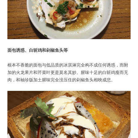
没帐号？
注册一个
面包诱惑、白斩鸡和剁椒鱼头等
根本不香脆的面包与低品质的冰淇淋完全构不成任何诱惑，而附
加的火龙果片和芹菜叶更是莫名其妙。腥味十足的白斩鸡瘦而无
肉，和袖珍版加土腥味完全没压住的剁椒鱼头相映成悲。