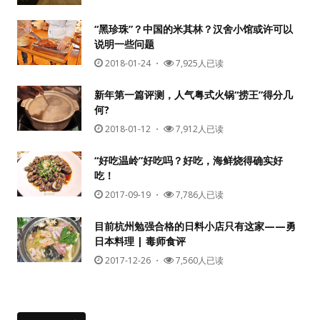
“黑珍珠”？中国的米其林？汉舍小馆或许可以
说明一些问题
2018-01-24
・
7,925人已读
新年第一篇评测，人气粤式火锅“捞王”得分几
何?
2018-01-12
・
7,912人已读
“好吃温岭”好吃吗？好吃，海鲜烧得确实好
吃！
2017-09-19
・
7,786人已读
目前杭州勉强合格的日料小店只有这家——勇
日本料理 | 毒师食评
2017-12-26
・
7,560人已读