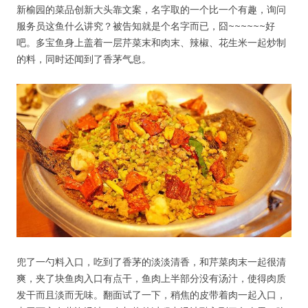
新榆园的菜品创新大头靠文案，名字取的一个比一个有趣，询问
服务员这鱼什么讲究？被告知就是个名字而已，囧~~~~~~好
吧。多宝鱼身上盖着一层芹菜末和肉末、辣椒、花生米一起炒制
的料，同时还闻到了香茅气息。
兜了一勺料入口，吃到了香茅的淡淡清香，和芹菜肉末一起很清
爽，夹了块鱼肉入口有点干，鱼肉上半部分没有汤汁，使得肉质
发干而且淡而无味。翻面试了一下，稍焦的皮带着肉一起入口，