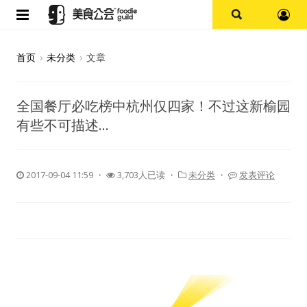
首页
首页
›
未分类
›
文章
论坛
全国餐厅必吃榜中杭州仅四家！不过这新榆园
探店报告
有些不可描述…
杭州
2017-09-04 11:59
・
3,703人已读 ・
未分类
・
发表评论
上海
其他
美食杂谈
资讯