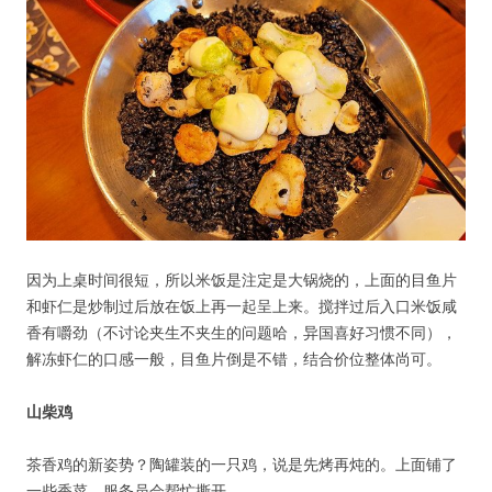
因为上桌时间很短，所以米饭是注定是大锅烧的，上面的目鱼片
和虾仁是炒制过后放在饭上再一起呈上来。搅拌过后入口米饭咸
香有嚼劲（不讨论夹生不夹生的问题哈，异国喜好习惯不同），
解冻虾仁的口感一般，目鱼片倒是不错，结合价位整体尚可。
山柴鸡
茶香鸡的新姿势？陶罐装的一只鸡，说是先烤再炖的。上面铺了
一些香菜，服务员会帮忙撕开。