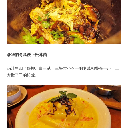
奢华的冬瓜爱上松茸菌
汤汁里加了蟹柳、白玉菇，三块大小不一的冬瓜相叠在一起，上
方撒了干的松茸。