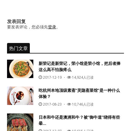
导
航
发表回复
要发表评论，您必须先
登录
。
热门文章
新荣记是新荣记，荣小馆是荣小馆，把后者捧
这么高不怕脸疼么
2017-12-19
・
14,924人已读
吃杭州本地顶级素斋“灵隐斋菜馆”是一种什么
体验？
2017-08-23
・
10,746人已读
日本和牛还是澳洲和牛？被“御牛道”绕得有些
晕…