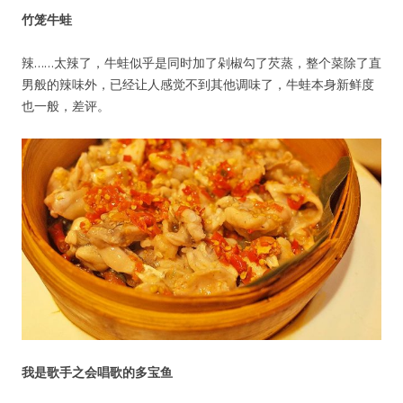
竹笼牛蛙
密码
辣……太辣了，牛蛙似乎是同时加了剁椒勾了芡蒸，整个菜除了直
男般的辣味外，已经让人感觉不到其他调味了，牛蛙本身新鲜度
忘记密码?
也一般，差评。
记住我的登录状态
没帐号？
注册一个
我是歌手之会唱歌的多宝鱼