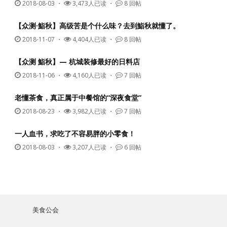
2018-08-03
・
3,473人已读 ・
8 回帖
【众测·鮨秋】高级苦是个什么味？去到鮨秋就懂了。
2018-11-07
・
4,404人已读 ・
8 回帖
【众测 鮨秋】— 杭城装修最好的日料店
2018-11-06
・
4,160人已读 ・
7 回帖
老懂茶食，真正属于中餐馆的“深夜食堂”
2018-08-23
・
3,982人已读 ・
7 回帖
一人血书，求吃了不容易胖的小零食！
2018-08-03
・
3,207人已读 ・
6 回帖
美食公会