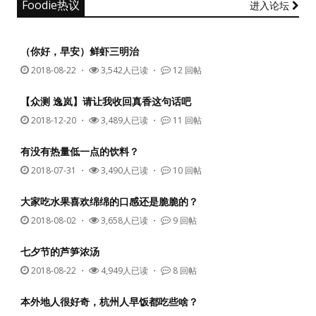
Foodie热议
进入论坛
（你好，早安）鲜虾三明治
2018-08-22
・
3,542人已读 ・
12 回帖
【众测 逸岚】请让我收回真香这句话吧
2018-12-20
・
3,489人已读 ・
11 回帖
有没有热量低一点的饮料？
2018-07-31
・
3,490人已读 ・
10 回帖
大家吃水果喜欢绵绵的口感还是脆脆的？
2018-08-02
・
3,658人已读 ・
9 回帖
七夕节的芦笋浓汤
2018-08-22
・
4,949人已读 ・
8 回帖
本外地人很好奇，杭州人早饭都吃些啥？