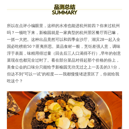
所以在点评小编眼里，这样的水准也能进杭州前四？你来过杭州
吗？一顿吃下来，新榆园就是一家典型的杭州景区餐厅而已嘛，
一抓一大把。这种出品竟然可以和四季金沙厅、湖滨28一起入全
国必吃榜前50？匪夷所思。菜品食材一般，烹饪差强人意，调味
浮于表面，味精用得过量（回去后三人口渴得不行）,早年的创意
菜现在也都完全过时了。看在部分菜品对得起那个价格的份上，
美食公会的口味分只能给予新榆园无功无过之上一丢丢的3.1分，
但达不到“可以一试”的程度——我都慢慢堵进景区了，你就给我
吃这个？