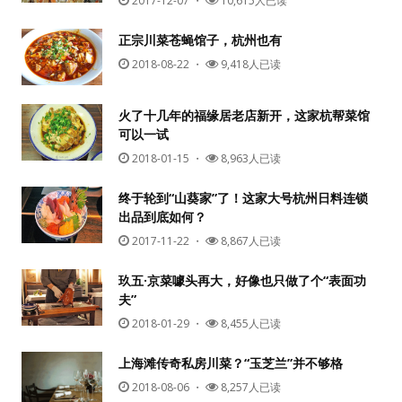
2017-12-07
・
10,615人已读
正宗川菜苍蝇馆子，杭州也有
2018-08-22
・
9,418人已读
火了十几年的福缘居老店新开，这家杭帮菜馆
可以一试
2018-01-15
・
8,963人已读
终于轮到“山葵家”了！这家大号杭州日料连锁
出品到底如何？
2017-11-22
・
8,867人已读
玖五·京菜噱头再大，好像也只做了个“表面功
夫”
2018-01-29
・
8,455人已读
上海滩传奇私房川菜？“玉芝兰”并不够格
2018-08-06
・
8,257人已读