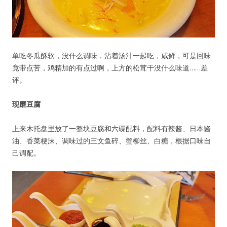
单吃冬瓜酥软，没什么调味，沾着汤汁一起吃，咸鲜，可是回味
竟带点苦，鸡精加的有点过啊，上方的松茸干没什么味道……差
评。
现磨豆腐
上来木托盘里放了一整块豆腐和六碟配料，配料有辣酱、日本酱
油、香菜梗沫、调味过的三文鱼碎、蟹柳丝、白糖，根据口味自
己调配。