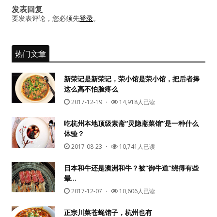
发表回复
要发表评论，您必须先
登录
。
热门文章
新荣记是新荣记，荣小馆是荣小馆，把后者捧
这么高不怕脸疼么
2017-12-19
・
14,918人已读
吃杭州本地顶级素斋“灵隐斋菜馆”是一种什么
体验？
2017-08-23
・
10,741人已读
日本和牛还是澳洲和牛？被“御牛道”绕得有些
晕…
2017-12-07
・
10,606人已读
正宗川菜苍蝇馆子，杭州也有