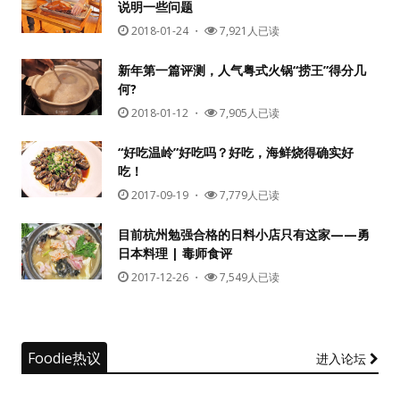
说明一些问题
2018-01-24
・
7,921人已读
新年第一篇评测，人气粤式火锅“捞王”得分几
何?
2018-01-12
・
7,905人已读
“好吃温岭”好吃吗？好吃，海鲜烧得确实好
吃！
2017-09-19
・
7,779人已读
目前杭州勉强合格的日料小店只有这家——勇
日本料理 | 毒师食评
2017-12-26
・
7,549人已读
Foodie热议
进入论坛