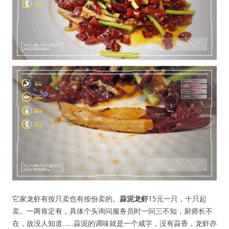
它家龙虾有按只卖也有按份卖的。
蒜泥龙虾
15元一只，十只起
卖。一两肯定有，具体个头询问服务员时一问三不知，厨师长不
在，故没人知道……蒜泥的调味就是一个咸字，没有蒜香，龙虾亦