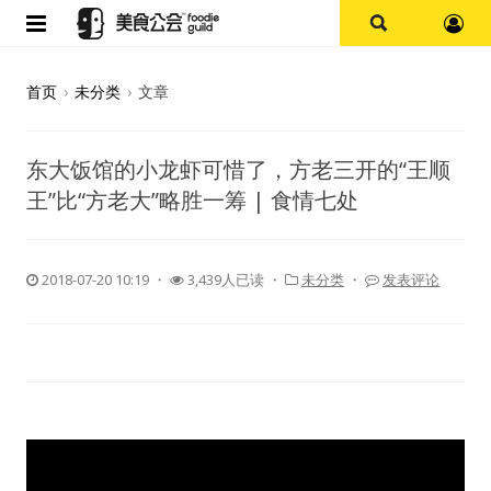
首页
首页
›
未分类
›
文章
论坛
东大饭馆的小龙虾可惜了，方老三开的“王顺
探店报告
王”比“方老大”略胜一筹 | 食情七处
杭州
2018-07-20 10:19
・
3,439人已读 ・
未分类
・
发表评论
上海
其他
美食杂谈
资讯