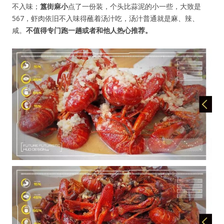
不入味；
簋街麻小
点了一份装，个头比蒜泥的小一些，大致是
567，虾肉依旧不入味得蘸着汤汁吃，汤汁普通就是麻、辣、
咸。
不值得专门跑一趟或者和他人热心推荐。