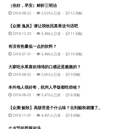
（你好，早安）鲜虾三明治
2018-08-22
・
3,539人已读 ・
12 回帖
【众测 逸岚】请让我收回真香这句话吧
2018-12-20
・
3,486人已读 ・
11 回帖
有没有热量低一点的饮料？
2018-07-31
・
3,486人已读 ・
10 回帖
大家吃水果喜欢绵绵的口感还是脆脆的？
2018-08-02
・
3,653人已读 ・
9 回帖
本外地人很好奇，杭州人早饭都吃些啥？
2018-08-03
・
3,470人已读 ・
8 回帖
【众测·鮨秋】高级苦是个什么味？去到鮨秋就懂了。
2018-11-07
・
4,401人已读 ・
8 回帖
七夕节的芦笋浓汤