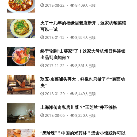
2018-08-22
・
9,409人已读
火了十几年的福缘居老店新开，这家杭帮菜馆
可以一试
2018-01-15
・
8,954人已读
终于轮到“山葵家”了！这家大号杭州日料连锁
出品到底如何？
2017-11-22
・
8,861人已读
玖五·京菜噱头再大，好像也只做了个“表面功
夫”
2018-01-29
・
8,449人已读
上海滩传奇私房川菜？“玉芝兰”并不够格
2018-08-06
・
8,250人已读
“黑珍珠”？中国的米其林？汉舍小馆或许可以