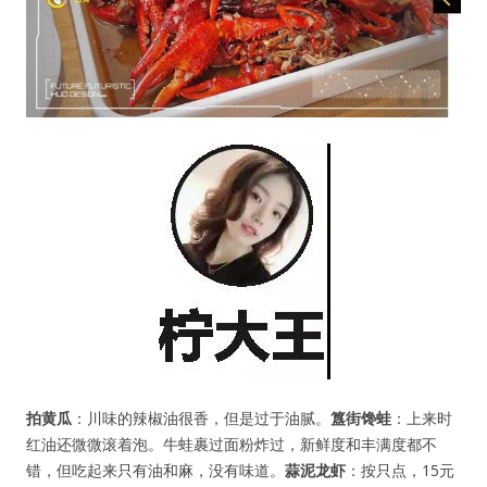
拍黄瓜
：川味的辣椒油很香，但是过于油腻。
簋街馋蛙
：上来时
红油还微微滚着泡。牛蛙裹过面粉炸过，新鲜度和丰满度都不
错，但吃起来只有油和麻，没有味道。
蒜泥
龙虾
：按只点，15元