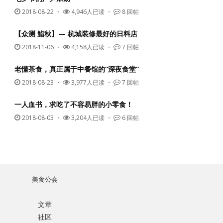
2018-08-22
・
4,946人已读 ・
8 回帖
【众测 鮨秋】— 杭城装修最好的日料店
2018-11-06
・
4,158人已读 ・
7 回帖
老懂茶食，真正属于中餐馆的“深夜食堂”
2018-08-23
・
3,977人已读 ・
7 回帖
一人血书，求吃了不容易胖的小零食！
2018-08-03
・
3,204人已读 ・
6 回帖
美食公会
文章
社区