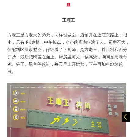
忘记密码?
记住我的登录状态
王顺王
方老三是方老大的弟弟，同样也做面。店铺开在近江东路上，很
小，只有4张桌椅，中午饭点，小小的店内坐满了人。厨房不大，
但配料区摆放整齐，仔细看了下厨师，是方老三。拌川料和面分
没帐号？
注册一个
开炒，最后把料盖在面上。厨房里可见一锅高汤，询问是用老母
鸡、笋干、黑鱼等熬制，每天早上开始熬，下午再加料继续熬
煮。