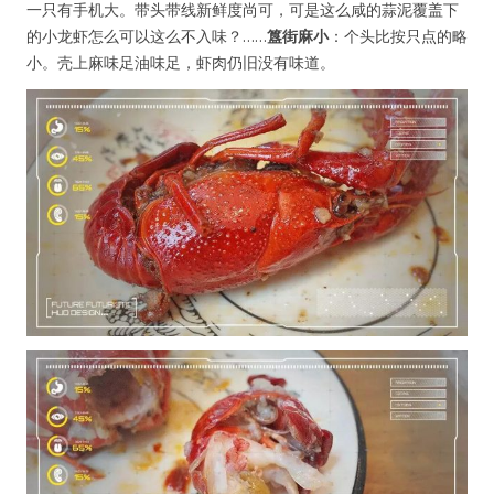
一只有手机大。带头带线新鲜度尚可，可是这么咸的蒜泥覆盖下
的小龙虾怎么可以这么不入味？……
簋街麻小
：个头比按只点的略
小。壳上麻味足油味足，虾肉仍旧没有味道。