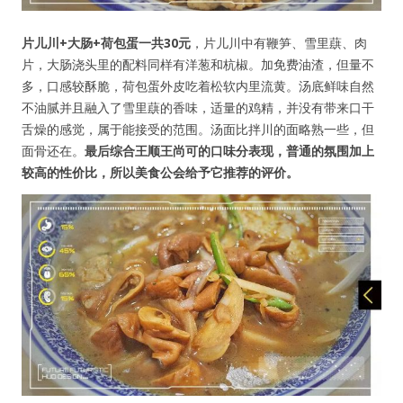
片儿川+大肠+荷包蛋一共30元
，片儿川中有鞭笋、雪里蕻、肉
片，大肠浇头里的配料同样有洋葱和杭椒。加免费油渣，但量不
多，口感较酥脆，荷包蛋外皮吃着松软内里流黄。汤底鲜味自然
不油腻并且融入了雪里蕻的香味，适量的鸡精，并没有带来口干
舌燥的感觉，属于能接受的范围。汤面比拌川的面略熟一些，但
面骨还在。
最后
综合王顺王尚可的口味分表现，普通的氛围加上
较高的性价比，所以美食公会给予它推荐的评价。