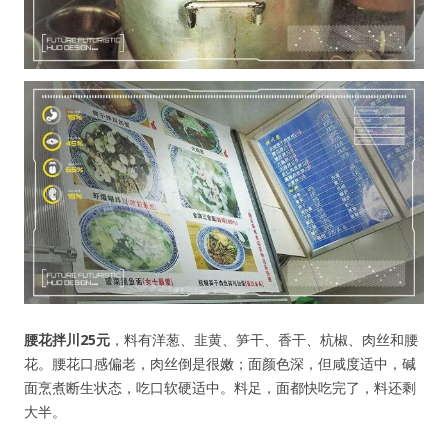
腰花拌川25元
，料有洋葱、韭黄、笋干、香干、杭椒、肉丝和腰
花。腰花口感偏老，肉丝倒是很嫩；面颜色深，但咸度适中，碱
面烹煮断生状态，吃口软硬适中。料足，面都快吃完了，料还剩
大半。