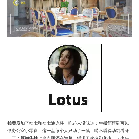
拍黄瓜
加了辣椒和辣椒油凉拌，吃起来没味道；
牛板筋
硬到可以
做办公室小零食，这一盘每个人只动了一筷，嚼不嚼得动就看牙
口了；
簋街牛蛙
上桌表面还在沸腾，铺满了辣椒和花椒，夹出牛