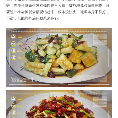
蛙，肉质还算嫩但没有弹性也不入味。
拔丝地瓜
必须趁热吃，只
要过一小会糖就全部凝结起来，根本没法夹，地瓜本身不算好，
不甜，只能靠外层的糖浆来弥补。