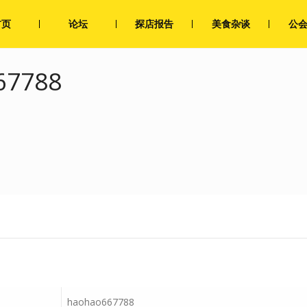
首页
论坛
探店报告
美食杂谈
公
67788
haohao667788