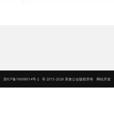
用户名或Email
密码
忘记密码?
记住我的登录状态
浙ICP备16008014号-2
© 2015-2026 美食公会版权所有
网站开发
没帐号？
注册一个