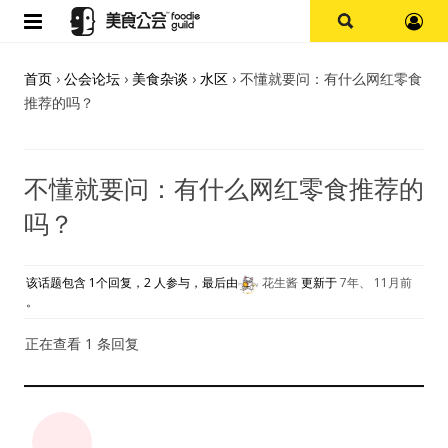
首页
首页
›
公会论坛
›
美食杂谈
›
水区
›
不懂就要问：有什么网红零食
推荐的吗？
论坛
探店报告
不懂就要问：有什么网红零食推荐的
吗？
杭州
上海
该话题包含 1个回复，2 人参与，最后由
花生酱
更新于
7年、 11月前
。
其他
正在查看 1 条回复
美食杂谈
资讯