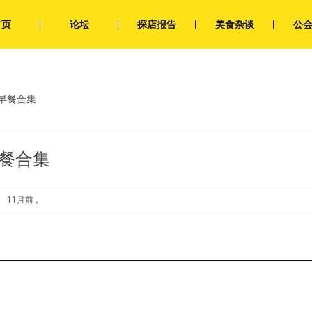
首页
论坛
探店报告
美食杂谈
公
月早餐合集
早餐合集
、 11月前
。