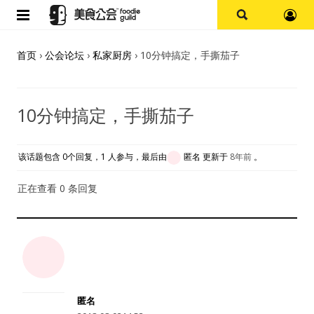
首页
首页
›
公会论坛
›
私家厨房
›
10分钟搞定，手撕茄子
论坛
10分钟搞定，手撕茄子
探店报告
杭州
该话题包含 0个回复，1 人参与，最后由
匿名
更新于
8年前
。
上海
正在查看 0 条回复
其他
美食杂谈
资讯
匿名