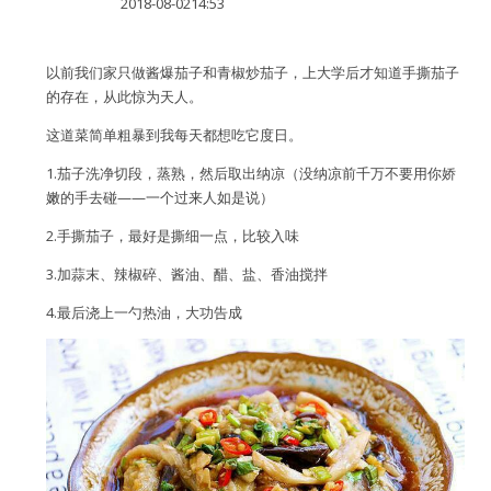
2018-08-0214:53
水区
以前我们家只做酱爆茄子和青椒炒茄子，上大学后才知道手撕茄子
公会活动
的存在，从此惊为天人。
信息发布
这道菜简单粗暴到我每天都想吃它度日。
1.茄子洗净切段，蒸熟，然后取出纳凉（没纳凉前千万不要用你娇
悬赏测评
嫩的手去碰——一个过来人如是说）
2.手撕茄子，最好是撕细一点，比较入味
私家厨房
3.加蒜末、辣椒碎、酱油、醋、盐、香油搅拌
4.最后浇上一勺热油，大功告成
用户名或Email
密码