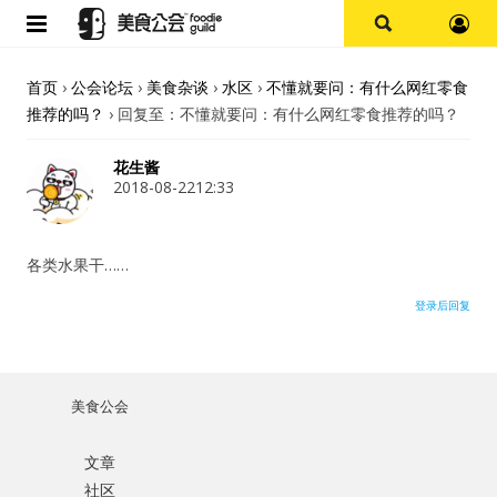
首页
首页
›
公会论坛
›
美食杂谈
›
水区
›
不懂就要问：有什么网红零食
推荐的吗？
›
回复至：不懂就要问：有什么网红零食推荐的吗？
论坛
花生酱
探店报告
2018-08-2212:33
杭州
各类水果干……
上海
登录后回复
其他
美食公会
美食杂谈
文章
用户名或Email
资讯
社区