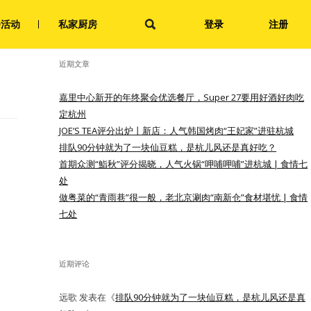
搜
会活动
私家厨房
登录
注册
索：
近期文章
嘉里中心新开的年终聚会优选餐厅，Super 27要用好酒好肉吃
定杭州
JOE’S TEA评分出炉丨新店：人气韩国烤肉“王妃家”进驻杭城
排队90分钟就为了一块仙豆糕，是杭儿风还是真好吃？
首期众测“鮨秋”评分揭晓，人气火锅“呷哺呷哺”进杭城 | 食情七
处
做粤菜的“青雨巷”很一般，老北京涮肉“南新仓”食材堪忧 | 食情
七处
近期评论
远歌
发表在《
排队90分钟就为了一块仙豆糕，是杭儿风还是真