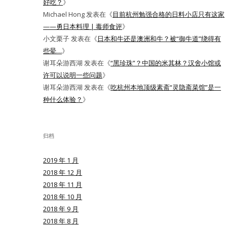
好吃？
》
Michael Hong
发表在《
目前杭州勉强合格的日料小店只有这家
——勇日本料理 | 毒师食评
》
小文栗子
发表在《
日本和牛还是澳洲和牛？被“御牛道”绕得有
些晕…
》
谢耳朵游西湖
发表在《
“黑珍珠”？中国的米其林？汉舍小馆或
许可以说明一些问题
》
谢耳朵游西湖
发表在《
吃杭州本地顶级素斋“灵隐斋菜馆”是一
种什么体验？
》
归档
2019 年 1 月
2018 年 12 月
2018 年 11 月
2018 年 10 月
2018 年 9 月
2018 年 8 月