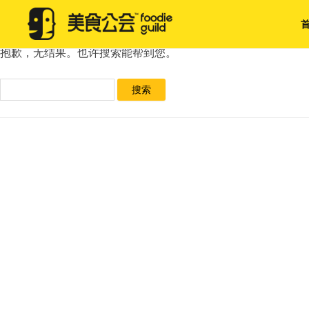
未找到
抱歉，无结果。也许搜索能帮到您。
搜
索：