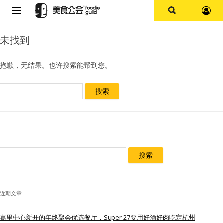
首页
未找到
论坛
抱歉，无结果。也许搜索能帮到您。
探店报告
搜
索：
杭州
上海
搜
其他
索：
美食杂谈
近期文章
资讯
嘉里中心新开的年终聚会优选餐厅，Super 27要用好酒好肉吃定杭州