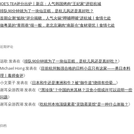
JOE’S TEA评分出炉丨新店：人气韩国烤肉“王妃家”进驻杭城
水区
排队90分钟就为了一块仙豆糕，是杭儿风还是真好吃？
首期众测“鮨秋”评分揭晓，人气火锅“呷哺呷哺”进杭城 | 食情七处
公会活动
做粤菜的“青雨巷”很一般，老北京涮肉“南新仓”食材堪忧 | 食情七处
信息发布
近期评论
悬赏测评
远歌
发表在《
排队90分钟就为了一块仙豆糕，是杭儿风还是真好吃？
》
私家厨房
Michael Hong
发表在《
目前杭州勉强合格的日料小店只有这家——勇日本料
理 | 毒师食评
》
小文栗子
发表在《
日本和牛还是澳洲和牛？被“御牛道”绕得有些晕…
》
谢耳朵游西湖
发表在《
“黑珍珠”？中国的米其林？汉舍小馆或许可以说明一些
问题
》
谢耳朵游西湖
发表在《
吃杭州本地顶级素斋“灵隐斋菜馆”是一种什么体验？
》
归档