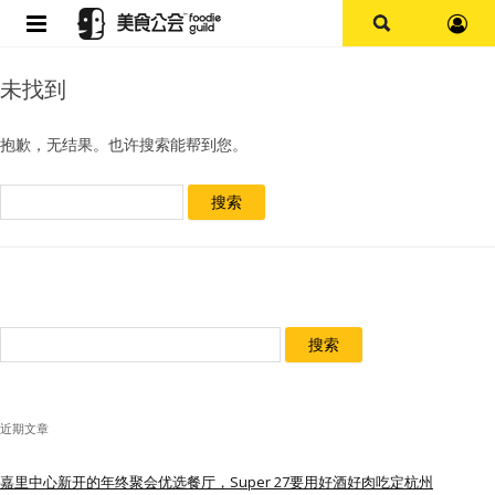
首页
未找到
论坛
抱歉，无结果。也许搜索能帮到您。
探店报告
搜
索：
杭州
上海
搜
其他
索：
美食杂谈
近期文章
资讯
嘉里中心新开的年终聚会优选餐厅，Super 27要用好酒好肉吃定杭州