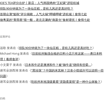
JOE’S TEA评分出炉丨新店：人气韩国烤肉“王妃家”进驻杭城
水区
排队90分钟就为了一块仙豆糕，是杭儿风还是真好吃？
首期众测“鮨秋”评分揭晓，人气火锅“呷哺呷哺”进杭城 | 食情七处
公会活动
做粤菜的“青雨巷”很一般，老北京涮肉“南新仓”食材堪忧 | 食情七处
信息发布
近期评论
悬赏测评
远歌
发表在《
排队90分钟就为了一块仙豆糕，是杭儿风还是真好吃？
》
私家厨房
Michael Hong
发表在《
目前杭州勉强合格的日料小店只有这家——勇日本料
理 | 毒师食评
》
小文栗子
发表在《
日本和牛还是澳洲和牛？被“御牛道”绕得有些晕…
》
谢耳朵游西湖
发表在《
“黑珍珠”？中国的米其林？汉舍小馆或许可以说明一些
问题
》
谢耳朵游西湖
发表在《
吃杭州本地顶级素斋“灵隐斋菜馆”是一种什么体验？
》
归档