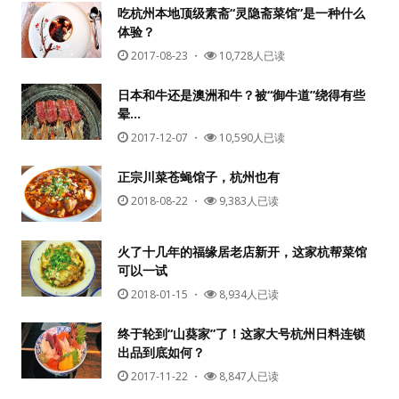
吃杭州本地顶级素斋“灵隐斋菜馆”是一种什么
体验？
2017-08-23
・
10,728人已读
日本和牛还是澳洲和牛？被“御牛道”绕得有些
晕…
2017-12-07
・
10,590人已读
正宗川菜苍蝇馆子，杭州也有
2018-08-22
・
9,383人已读
火了十几年的福缘居老店新开，这家杭帮菜馆
可以一试
2018-01-15
・
8,934人已读
终于轮到“山葵家”了！这家大号杭州日料连锁
出品到底如何？
2017-11-22
・
8,847人已读