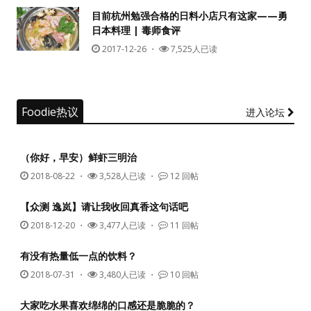
目前杭州勉强合格的日料小店只有这家——勇
日本料理 | 毒师食评
没帐号？
注册一个
2017-12-26
・
7,525人已读
Foodie热议
进入论坛
（你好，早安）鲜虾三明治
2018-08-22
・
3,528人已读 ・
12 回帖
【众测 逸岚】请让我收回真香这句话吧
2018-12-20
・
3,477人已读 ・
11 回帖
有没有热量低一点的饮料？
2018-07-31
・
3,480人已读 ・
10 回帖
大家吃水果喜欢绵绵的口感还是脆脆的？