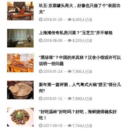
玖五·京菜噱头再大，好像也只做了个“表面功
夫”
2018-01-29
・
8,433人已读
上海滩传奇私房川菜？“玉芝兰”并不够格
2018-08-06
・
8,233人已读
“黑珍珠”？中国的米其林？汉舍小馆或许可以
用户名或Email
说明一些问题
2018-01-24
・
7,905人已读
新年第一篇评测，人气粤式火锅“捞王”得分几
密码
何?
2018-01-12
・
7,890人已读
忘记密码?
“好吃温岭”好吃吗？好吃，海鲜烧得确实好
记住我的登录状态
吃！
2017-09-19
・
7,764人已读