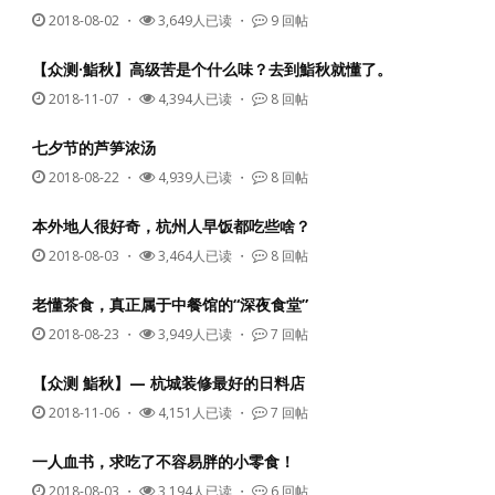
2018-08-02
・
3,649人已读 ・
9 回帖
【众测·鮨秋】高级苦是个什么味？去到鮨秋就懂了。
2018-11-07
・
4,394人已读 ・
8 回帖
七夕节的芦笋浓汤
2018-08-22
・
4,939人已读 ・
8 回帖
本外地人很好奇，杭州人早饭都吃些啥？
2018-08-03
・
3,464人已读 ・
8 回帖
老懂茶食，真正属于中餐馆的“深夜食堂”
2018-08-23
・
3,949人已读 ・
7 回帖
【众测 鮨秋】— 杭城装修最好的日料店
2018-11-06
・
4,151人已读 ・
7 回帖
一人血书，求吃了不容易胖的小零食！
2018-08-03
・
3,194人已读 ・
6 回帖