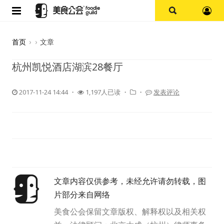
首页
首页
›
›
文章
论坛
杭州凯悦酒店湖滨28餐厅
探店报告
2017-11-24 14:44
・
1,197人已读 ・
・
发表评论
杭州
上海
其他
文章内容仅供参考，未经允许请勿转载，图
美食杂谈
片部分来自网络
资讯
美食公会保留文章版权、解释权以及相关权