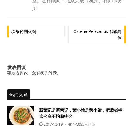
益。法律顾问：北京大成（杭州）律师事务
水区
所
公会活动
文
坎爷秘制火锅
Osteria Pelecanus 鹈鹕野
信息发布
餐
章
导
悬赏测评
航
私家厨房
发表回复
要发表评论，您必须先
登录
。
热门文章
新荣记是新荣记，荣小馆是荣小馆，把后者捧
这么高不怕脸疼么
2017-12-19
・
14,895人已读