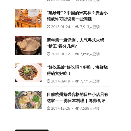
“黑珍珠”？中国的米其林？汉舍小
馆或许可以说明一些问题
2018-01-24
・
7,913人已读
新年第一篇评测，人气粤式火锅
“捞王”得分几何?
2018-01-12
・
7,898人已读
“好吃温岭”好吃吗？好吃，海鲜烧
得确实好吃！
2017-09-19
・
7,771人已读
目前杭州勉强合格的日料小店只有
这家——勇日本料理 | 毒师食评
2017-12-26
・
7,539人已读