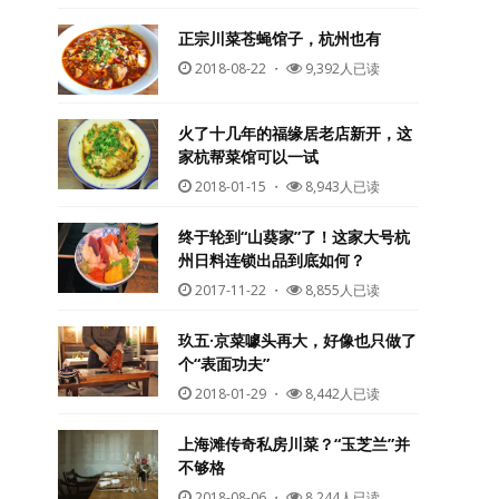
正宗川菜苍蝇馆子，杭州也有
2018-08-22
・
9,392人已读
火了十几年的福缘居老店新开，这
家杭帮菜馆可以一试
2018-01-15
・
8,943人已读
终于轮到“山葵家”了！这家大号杭
州日料连锁出品到底如何？
2017-11-22
・
8,855人已读
玖五·京菜噱头再大，好像也只做了
个“表面功夫”
2018-01-29
・
8,442人已读
上海滩传奇私房川菜？“玉芝兰”并
不够格
2018-08-06
・
8,244人已读