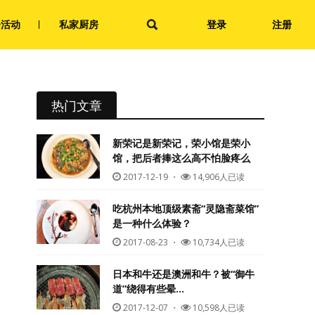
会活动
私家厨房
登录
注册
热门文章
新荣记是新荣记，荣小馆是荣小
馆，把后者捧这么高不怕脸疼么
2017-12-19
・
14,906人已读
吃杭州本地顶级素斋“灵隐斋菜馆”
是一种什么体验？
2017-08-23
・
10,734人已读
日本和牛还是澳洲和牛？被“御牛
道”绕得有些晕…
2017-12-07
・
10,598人已读