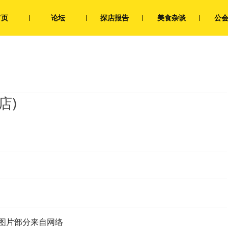
首页
论坛
探店报告
美食杂谈
公
店)
图片部分来自网络