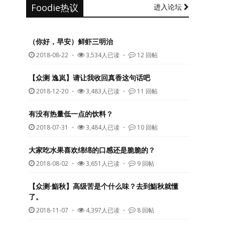
Foodie热议
进入论坛
（你好，早安）鲜虾三明治
2018-08-22
・
3,534人已读 ・
12 回帖
【众测 逸岚】请让我收回真香这句话吧
2018-12-20
・
3,483人已读 ・
11 回帖
有没有热量低一点的饮料？
2018-07-31
・
3,484人已读 ・
10 回帖
大家吃水果喜欢绵绵的口感还是脆脆的？
2018-08-02
・
3,651人已读 ・
9 回帖
【众测·鮨秋】高级苦是个什么味？去到鮨秋就懂
了。
2018-11-07
・
4,397人已读 ・
8 回帖