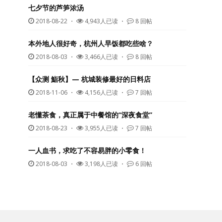
七夕节的芦笋浓汤
2018-08-22
・
4,943人已读 ・
8 回帖
本外地人很好奇，杭州人早饭都吃些啥？
2018-08-03
・
3,466人已读 ・
8 回帖
【众测 鮨秋】— 杭城装修最好的日料店
2018-11-06
・
4,156人已读 ・
7 回帖
老懂茶食，真正属于中餐馆的“深夜食堂”
2018-08-23
・
3,955人已读 ・
7 回帖
一人血书，求吃了不容易胖的小零食！
2018-08-03
・
3,198人已读 ・
6 回帖