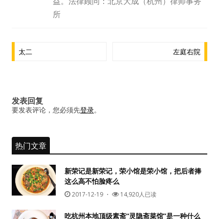
益。法律顾问：北京大成（杭州）律师事务
水区
所
公会活动
文
太二
左庭右院
信息发布
章
导
悬赏测评
航
发表回复
私家厨房
要发表评论，您必须先
登录
。
热门文章
新荣记是新荣记，荣小馆是荣小馆，把后者捧
这么高不怕脸疼么
2017-12-19
・
14,920人已读
吃杭州本地顶级素斋“灵隐斋菜馆”是一种什么