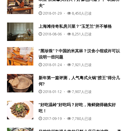
夫”
2018-01-29
・
8,450人已读
上海滩传奇私房川菜？“玉芝兰”并不够格
2018-08-06
・
8,251人已读
“黑珍珠”？中国的米其林？汉舍小馆或许可以
说明一些问题
用户名或Email
2018-01-24
・
7,921人已读
新年第一篇评测，人气粤式火锅“捞王”得分几
何?
密码
2018-01-12
・
7,907人已读
忘记密码?
“好吃温岭”好吃吗？好吃，海鲜烧得确实好
吃！
记住我的登录状态
2017-09-19
・
7,780人已读