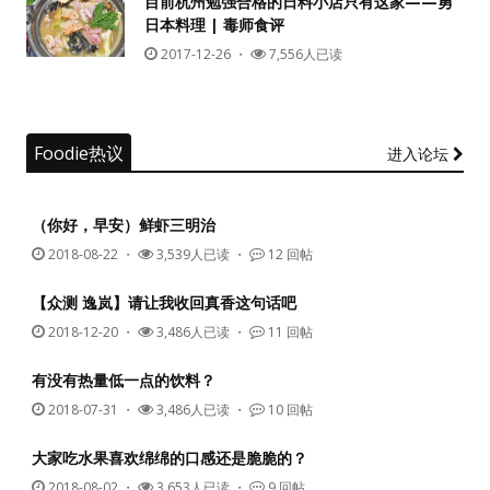
目前杭州勉强合格的日料小店只有这家——勇
日本料理 | 毒师食评
没帐号？
注册一个
2017-12-26
・
7,556人已读
Foodie热议
进入论坛
（你好，早安）鲜虾三明治
2018-08-22
・
3,539人已读 ・
12 回帖
【众测 逸岚】请让我收回真香这句话吧
2018-12-20
・
3,486人已读 ・
11 回帖
有没有热量低一点的饮料？
2018-07-31
・
3,486人已读 ・
10 回帖
大家吃水果喜欢绵绵的口感还是脆脆的？
2018-08-02
・
3,653人已读 ・
9 回帖