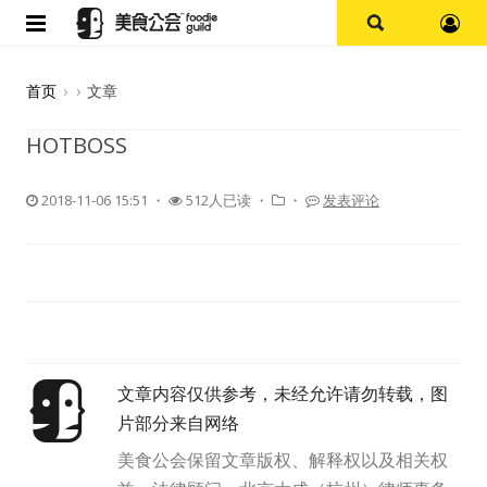
首页
首页
›
›
文章
论坛
HOTBOSS
探店报告
2018-11-06 15:51
・
512人已读 ・
・
发表评论
杭州
上海
其他
文章内容仅供参考，未经允许请勿转载，图
美食杂谈
片部分来自网络
资讯
美食公会保留文章版权、解释权以及相关权