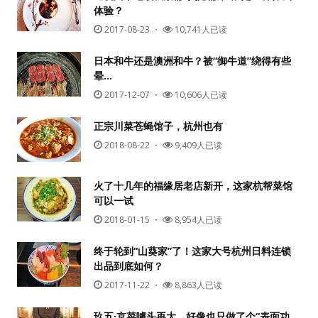
体验？
2017-08-23
・
10,741人已读
日本和牛还是澳洲和牛？被“御牛道”绕得有些
晕…
2017-12-07
・
10,606人已读
正宗川菜苍蝇馆子，杭州也有
2018-08-22
・
9,409人已读
火了十几年的福缘居老店新开，这家杭帮菜馆
可以一试
2018-01-15
・
8,954人已读
终于轮到“山葵家”了！这家大号杭州日料连锁
出品到底如何？
2017-11-22
・
8,863人已读
玖五·京菜噱头再大，好像也只做了个“表面功