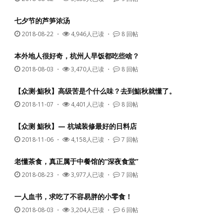
七夕节的芦笋浓汤
2018-08-22
・
4,946人已读 ・
8 回帖
本外地人很好奇，杭州人早饭都吃些啥？
2018-08-03
・
3,470人已读 ・
8 回帖
【众测·鮨秋】高级苦是个什么味？去到鮨秋就懂了。
2018-11-07
・
4,401人已读 ・
8 回帖
【众测 鮨秋】— 杭城装修最好的日料店
2018-11-06
・
4,158人已读 ・
7 回帖
老懂茶食，真正属于中餐馆的“深夜食堂”
2018-08-23
・
3,977人已读 ・
7 回帖
一人血书，求吃了不容易胖的小零食！
2018-08-03
・
3,204人已读 ・
6 回帖