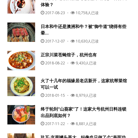
体验？
2017-08-23
・
10,758人已读
日本和牛还是澳洲和牛？被“御牛道”绕得有些
晕…
2017-12-07
・
10,630人已读
正宗川菜苍蝇馆子，杭州也有
2018-08-22
・
9,430人已读
火了十几年的福缘居老店新开，这家杭帮菜馆
可以一试
2018-01-15
・
8,979人已读
终于轮到“山葵家”了！这家大号杭州日料连锁
出品到底如何？
2017-11-22
・
8,881人已读
玖五·京菜噱头再大，好像也只做了个“表面功