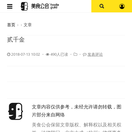
首页
首页
›
›
文章
论坛
贰千金
探店报告
2018-07-13 10:02
・
490人已读 ・
・
发表评论
杭州
上海
其他
文章内容仅供参考，未经允许请勿转载，图
美食杂谈
片部分来自网络
资讯
美食公会保留文章版权、解释权以及相关权