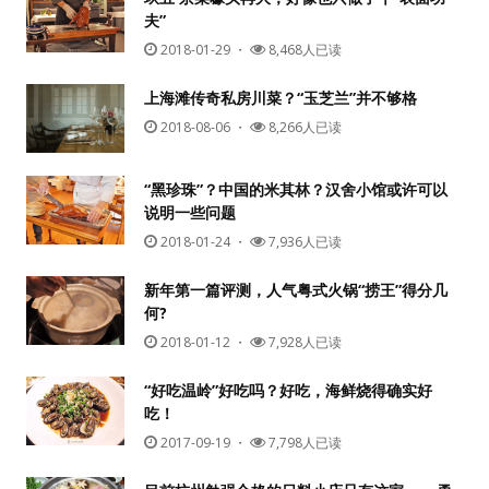
夫”
2018-01-29
・
8,468人已读
上海滩传奇私房川菜？“玉芝兰”并不够格
2018-08-06
・
8,266人已读
“黑珍珠”？中国的米其林？汉舍小馆或许可以
说明一些问题
用户名或Email
2018-01-24
・
7,936人已读
新年第一篇评测，人气粤式火锅“捞王”得分几
何?
密码
2018-01-12
・
7,928人已读
忘记密码?
“好吃温岭”好吃吗？好吃，海鲜烧得确实好
吃！
记住我的登录状态
2017-09-19
・
7,798人已读