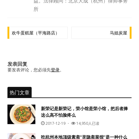
益。法律顾问：北京大成（杭州）律师事务
水区
所
公会活动
文
欢牛蛋糕屋（平海路店）
马姐炭屋
信息发布
章
导
悬赏测评
航
发表回复
私家厨房
要发表评论，您必须先
登录
。
热门文章
新荣记是新荣记，荣小馆是荣小馆，把后者捧
这么高不怕脸疼么
2017-12-19
・
14,950人已读
吃杭州本地顶级素斋“灵隐斋菜馆”是一种什么