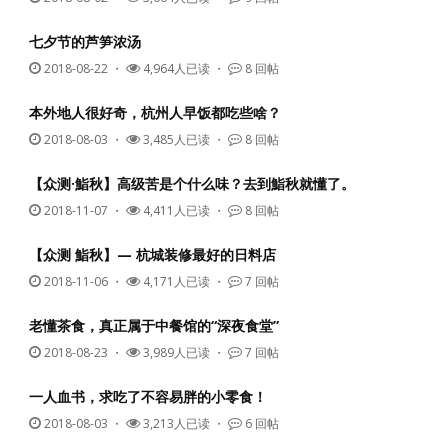
七夕节的芦笋浓汤
2018-08-22
・
4,964人已读 ・
8 回帖
本外地人很好奇，杭州人早饭都吃些啥？
2018-08-03
・
3,485人已读 ・
8 回帖
【众测·鮨秋】高级苦是个什么味？去到鮨秋就懂了。
2018-11-07
・
4,411人已读 ・
8 回帖
【众测 鮨秋】— 杭城装修最好的日料店
2018-11-06
・
4,171人已读 ・
7 回帖
老懂茶食，真正属于中餐馆的“深夜食堂”
2018-08-23
・
3,989人已读 ・
7 回帖
一人血书，求吃了不容易胖的小零食！
2018-08-03
・
3,213人已读 ・
6 回帖