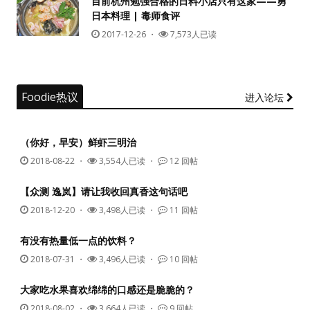
目前杭州勉强合格的日料小店只有这家——勇
日本料理 | 毒师食评
没帐号？
注册一个
2017-12-26
・
7,573人已读
Foodie热议
进入论坛
（你好，早安）鲜虾三明治
2018-08-22
・
3,554人已读 ・
12 回帖
【众测 逸岚】请让我收回真香这句话吧
2018-12-20
・
3,498人已读 ・
11 回帖
有没有热量低一点的饮料？
2018-07-31
・
3,496人已读 ・
10 回帖
大家吃水果喜欢绵绵的口感还是脆脆的？
2018-08-02
・
3,664人已读 ・
9 回帖