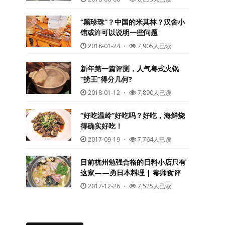
“黑珍珠”？中国的米其林？汉舍小
馆或许可以说明一些问题
2018-01-24
・
7,905人已读
新年第一篇评测，人气粤式火锅
“捞王”得分几何?
2018-01-12
・
7,890人已读
“好吃温岭”好吃吗？好吃，海鲜烧
得确实好吃！
2017-09-19
・
7,764人已读
目前杭州勉强合格的日料小店只有
这家——勇日本料理 | 毒师食评
2017-12-26
・
7,525人已读