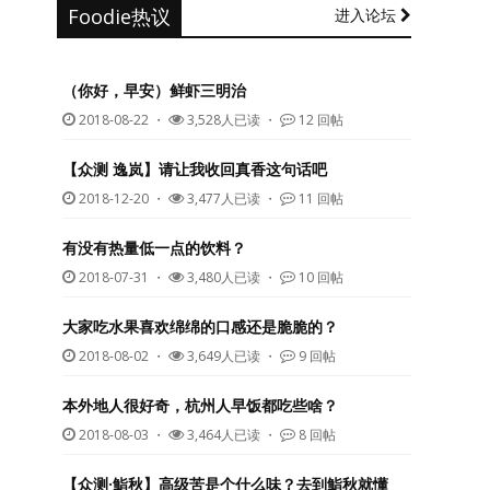
Foodie热议
进入论坛
（你好，早安）鲜虾三明治
2018-08-22
・
3,528人已读 ・
12 回帖
【众测 逸岚】请让我收回真香这句话吧
2018-12-20
・
3,477人已读 ・
11 回帖
有没有热量低一点的饮料？
2018-07-31
・
3,480人已读 ・
10 回帖
大家吃水果喜欢绵绵的口感还是脆脆的？
2018-08-02
・
3,649人已读 ・
9 回帖
本外地人很好奇，杭州人早饭都吃些啥？
2018-08-03
・
3,464人已读 ・
8 回帖
【众测·鮨秋】高级苦是个什么味？去到鮨秋就懂