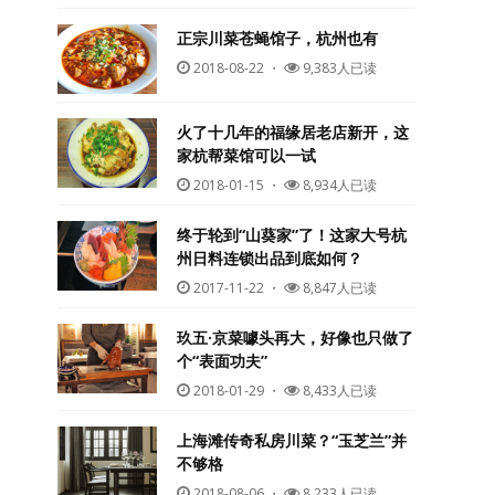
正宗川菜苍蝇馆子，杭州也有
2018-08-22
・
9,383人已读
火了十几年的福缘居老店新开，这
家杭帮菜馆可以一试
2018-01-15
・
8,934人已读
终于轮到“山葵家”了！这家大号杭
州日料连锁出品到底如何？
2017-11-22
・
8,847人已读
玖五·京菜噱头再大，好像也只做了
个“表面功夫”
2018-01-29
・
8,433人已读
上海滩传奇私房川菜？“玉芝兰”并
不够格
2018-08-06
・
8,233人已读