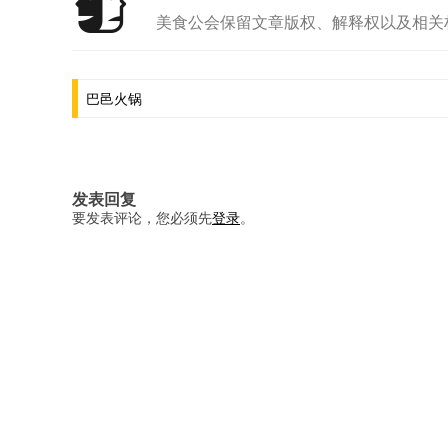
美食公会保留文章版权、解释权以及相关
文
巴邑火锅
章
导
航
发表回复
要发表评论，您必须先
登录
。