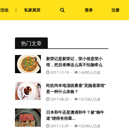
会活动
私家厨房
登录
注册
热门文章
新荣记是新荣记，荣小馆是荣小
馆，把后者捧这么高不怕脸疼么
2017-12-19
・
14,895人已读
吃杭州本地顶级素斋“灵隐斋菜馆”
是一种什么体验？
2017-08-23
・
10,728人已读
日本和牛还是澳洲和牛？被“御牛
道”绕得有些晕…
2017-12-07
・
10,590人已读