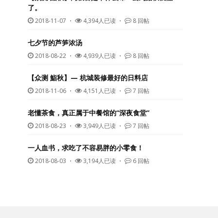
了。
2018-11-07
・
4,394人已读 ・
8 回帖
七夕节的芦笋浓汤
2018-08-22
・
4,939人已读 ・
8 回帖
【众测 鮨秋】— 杭城装修最好的日料店
2018-11-06
・
4,151人已读 ・
7 回帖
老懂茶食，真正属于中餐馆的“深夜食堂”
2018-08-23
・
3,949人已读 ・
7 回帖
一人血书，求吃了不容易胖的小零食！
2018-08-03
・
3,194人已读 ・
6 回帖