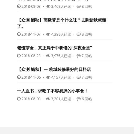
2018-08-03
・
3,468人已读 ・
8 回帖
【众测·鮨秋】高级苦是个什么味？去到鮨秋就懂
了。
2018-11-07
・
4,398人已读 ・
8 回帖
老懂茶食，真正属于中餐馆的“深夜食堂”
2018-08-23
・
3,975人已读 ・
7 回帖
【众测 鮨秋】— 杭城装修最好的日料店
2018-11-06
・
4,157人已读 ・
7 回帖
一人血书，求吃了不容易胖的小零食！
2018-08-03
・
3,201人已读 ・
6 回帖