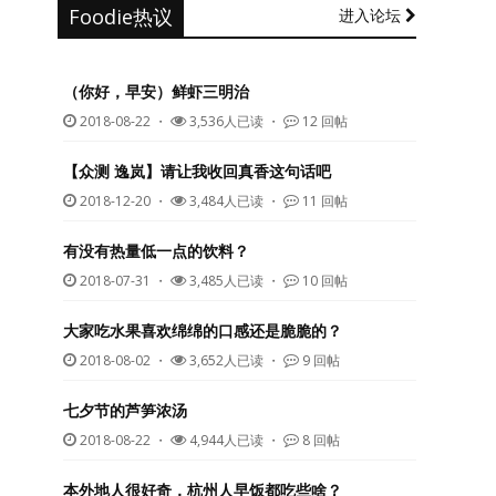
Foodie热议
进入论坛
（你好，早安）鲜虾三明治
2018-08-22
・
3,536人已读 ・
12 回帖
【众测 逸岚】请让我收回真香这句话吧
2018-12-20
・
3,484人已读 ・
11 回帖
有没有热量低一点的饮料？
2018-07-31
・
3,485人已读 ・
10 回帖
大家吃水果喜欢绵绵的口感还是脆脆的？
2018-08-02
・
3,652人已读 ・
9 回帖
七夕节的芦笋浓汤
2018-08-22
・
4,944人已读 ・
8 回帖
本外地人很好奇，杭州人早饭都吃些啥？