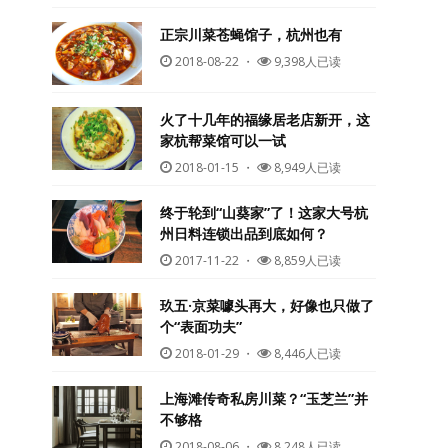
正宗川菜苍蝇馆子，杭州也有
2018-08-22
・
9,398人已读
火了十几年的福缘居老店新开，这
家杭帮菜馆可以一试
2018-01-15
・
8,949人已读
终于轮到“山葵家”了！这家大号杭
州日料连锁出品到底如何？
2017-11-22
・
8,859人已读
玖五·京菜噱头再大，好像也只做了
个“表面功夫”
2018-01-29
・
8,446人已读
上海滩传奇私房川菜？“玉芝兰”并
不够格
2018-08-06
・
8,248人已读