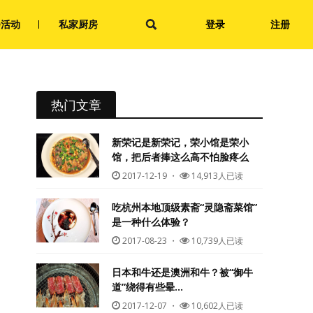
会活动
私家厨房
登录
注册
热门文章
新荣记是新荣记，荣小馆是荣小
馆，把后者捧这么高不怕脸疼么
2017-12-19
・
14,913人已读
吃杭州本地顶级素斋“灵隐斋菜馆”
是一种什么体验？
2017-08-23
・
10,739人已读
日本和牛还是澳洲和牛？被“御牛
道”绕得有些晕…
2017-12-07
・
10,602人已读