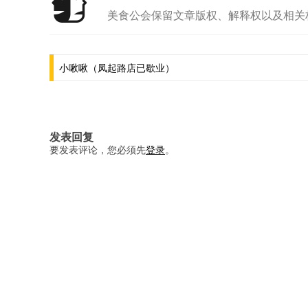
美食公会保留文章版权、解释权以及相关
文
小啾啾（凤起路店已歇业）
章
导
航
发表回复
要发表评论，您必须先
登录
。