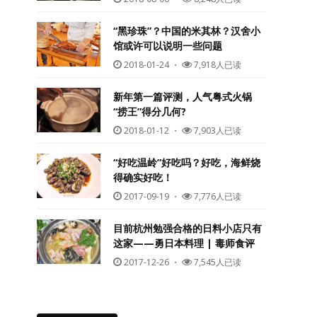
“黑珍珠”？中国的米其林？汉舍小
馆或许可以说明一些问题
2018-01-24
・
7,918人已读
新年第一篇评测，人气粤式火锅
“捞王”得分几何?
2018-01-12
・
7,903人已读
“好吃温岭”好吃吗？好吃，海鲜烧
得确实好吃！
2017-09-19
・
7,776人已读
目前杭州勉强合格的日料小店只有
这家——勇日本料理 | 毒师食评
2017-12-26
・
7,545人已读