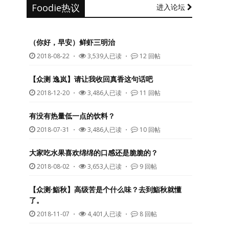
Foodie热议
进入论坛
（你好，早安）鲜虾三明治
2018-08-22
・
3,539人已读 ・
12 回帖
【众测 逸岚】请让我收回真香这句话吧
2018-12-20
・
3,486人已读 ・
11 回帖
有没有热量低一点的饮料？
2018-07-31
・
3,486人已读 ・
10 回帖
大家吃水果喜欢绵绵的口感还是脆脆的？
2018-08-02
・
3,653人已读 ・
9 回帖
【众测·鮨秋】高级苦是个什么味？去到鮨秋就懂
了。
2018-11-07
・
4,401人已读 ・
8 回帖