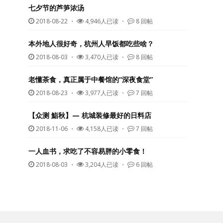
七夕节的芦笋浓汤
2018-08-22
・
4,946人已读 ・
8 回帖
本外地人很好奇，杭州人早饭都吃些啥？
2018-08-03
・
3,470人已读 ・
8 回帖
老懂茶食，真正属于中餐馆的“深夜食堂”
2018-08-23
・
3,977人已读 ・
7 回帖
【众测 鮨秋】— 杭城装修最好的日料店
2018-11-06
・
4,158人已读 ・
7 回帖
一人血书，求吃了不容易胖的小零食！
2018-08-03
・
3,204人已读 ・
6 回帖