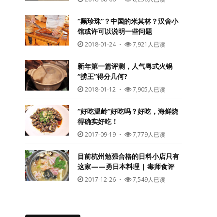
“黑珍珠”？中国的米其林？汉舍小
馆或许可以说明一些问题
2018-01-24
・
7,921人已读
新年第一篇评测，人气粤式火锅
“捞王”得分几何?
2018-01-12
・
7,905人已读
“好吃温岭”好吃吗？好吃，海鲜烧
得确实好吃！
2017-09-19
・
7,779人已读
目前杭州勉强合格的日料小店只有
这家——勇日本料理 | 毒师食评
2017-12-26
・
7,549人已读