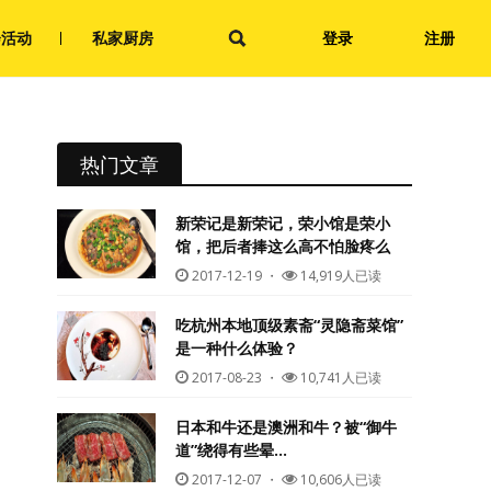
会活动
私家厨房
登录
注册
热门文章
新荣记是新荣记，荣小馆是荣小
馆，把后者捧这么高不怕脸疼么
2017-12-19
・
14,919人已读
吃杭州本地顶级素斋“灵隐斋菜馆”
是一种什么体验？
2017-08-23
・
10,741人已读
日本和牛还是澳洲和牛？被“御牛
道”绕得有些晕…
2017-12-07
・
10,606人已读