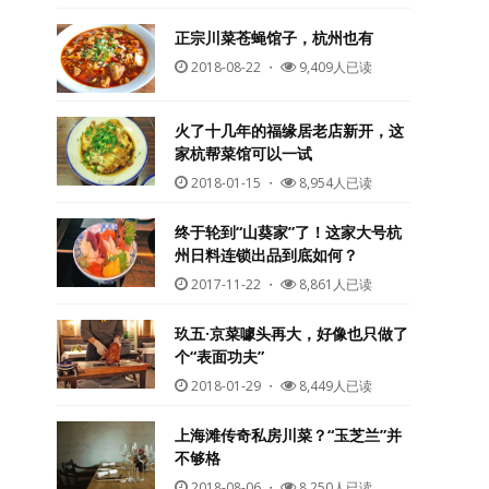
正宗川菜苍蝇馆子，杭州也有
2018-08-22
・
9,409人已读
火了十几年的福缘居老店新开，这
家杭帮菜馆可以一试
2018-01-15
・
8,954人已读
终于轮到“山葵家”了！这家大号杭
州日料连锁出品到底如何？
2017-11-22
・
8,861人已读
玖五·京菜噱头再大，好像也只做了
个“表面功夫”
2018-01-29
・
8,449人已读
上海滩传奇私房川菜？“玉芝兰”并
不够格
2018-08-06
・
8,250人已读