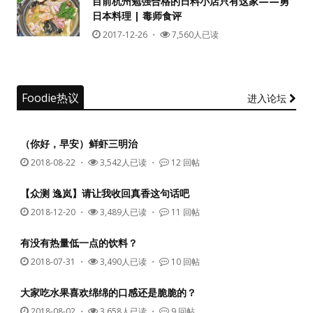
目前杭州勉强合格的日料小店只有这家——勇
日本料理 | 毒师食评
没帐号？
注册一个
2017-12-26
・
7,560人已读
Foodie热议
进入论坛
（你好，早安）鲜虾三明治
2018-08-22
・
3,542人已读 ・
12 回帖
【众测 逸岚】请让我收回真香这句话吧
2018-12-20
・
3,489人已读 ・
11 回帖
有没有热量低一点的饮料？
2018-07-31
・
3,490人已读 ・
10 回帖
大家吃水果喜欢绵绵的口感还是脆脆的？
2018-08-02
・
3,658人已读 ・
9 回帖