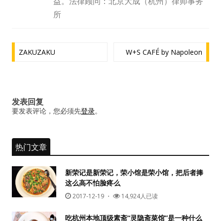
益。法律顾问：北京大成（杭州）律师事务
水区
所
公会活动
文
ZAKUZAKU
W+S CAFÉ by Napoleon
信息发布
章
导
悬赏测评
航
发表回复
私家厨房
要发表评论，您必须先
登录
。
热门文章
新荣记是新荣记，荣小馆是荣小馆，把后者捧
这么高不怕脸疼么
2017-12-19
・
14,924人已读
吃杭州本地顶级素斋“灵隐斋菜馆”是一种什么