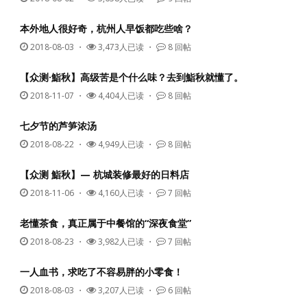
本外地人很好奇，杭州人早饭都吃些啥？
2018-08-03
・
3,473人已读 ・
8 回帖
【众测·鮨秋】高级苦是个什么味？去到鮨秋就懂了。
2018-11-07
・
4,404人已读 ・
8 回帖
七夕节的芦笋浓汤
2018-08-22
・
4,949人已读 ・
8 回帖
【众测 鮨秋】— 杭城装修最好的日料店
2018-11-06
・
4,160人已读 ・
7 回帖
老懂茶食，真正属于中餐馆的“深夜食堂”
2018-08-23
・
3,982人已读 ・
7 回帖
一人血书，求吃了不容易胖的小零食！
2018-08-03
・
3,207人已读 ・
6 回帖