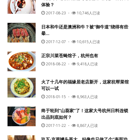
体验？
2017-08-23
・
10,746人已读
日本和牛还是澳洲和牛？被“御牛道”绕得有些
晕…
2017-12-07
・
10,615人已读
正宗川菜苍蝇馆子，杭州也有
2018-08-22
・
9,418人已读
火了十几年的福缘居老店新开，这家杭帮菜馆
可以一试
2018-01-15
・
8,963人已读
终于轮到“山葵家”了！这家大号杭州日料连锁
出品到底如何？
2017-11-22
・
8,867人已读
玖五·京菜噱头再大，好像也只做了个“表面功