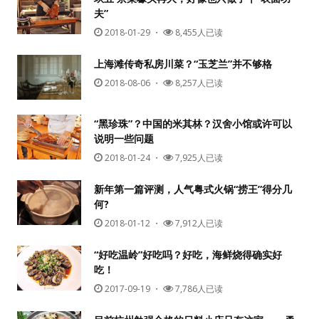
夫”
2018-01-29
・
8,455人已读
上海滩传奇私房川菜？“玉芝兰”并不够格
2018-08-06
・
8,257人已读
“黑珍珠”？中国的米其林？汉舍小馆或许可以
说明一些问题
用户名或Email
2018-01-24
・
7,925人已读
新年第一篇评测，人气粤式火锅“捞王”得分几
何?
密码
2018-01-12
・
7,912人已读
忘记密码?
“好吃温岭”好吃吗？好吃，海鲜烧得确实好
吃！
记住我的登录状态
2017-09-19
・
7,786人已读