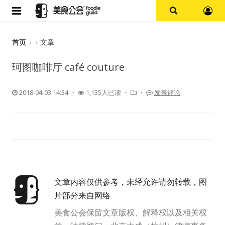
首页
首页
›
›
文章
论坛
珂图咖啡厅 café couture
探店报告
2018-04-03 14:34
・
1,135人已读 ・
・
发表评论
杭州
上海
其他
文章内容仅供参考，未经允许请勿转载，图
美食杂谈
片部分来自网络
资讯
美食公会保留文章版权、解释权以及相关权