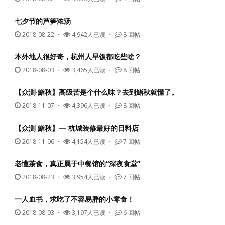
七夕节的芦笋浓汤
2018-08-22
・
4,942人已读 ・
8 回帖
本外地人很好奇，杭州人早饭都吃些啥？
2018-08-03
・
3,465人已读 ・
8 回帖
【众测·鮨秋】高级苦是个什么味？去到鮨秋就懂了。
2018-11-07
・
4,396人已读 ・
8 回帖
【众测 鮨秋】— 杭城装修最好的日料店
2018-11-06
・
4,154人已读 ・
7 回帖
老懂茶食，真正属于中餐馆的“深夜食堂”
2018-08-23
・
3,954人已读 ・
7 回帖
一人血书，求吃了不容易胖的小零食！
2018-08-03
・
3,197人已读 ・
6 回帖