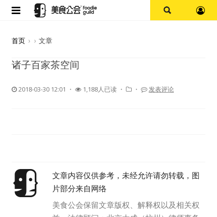
首页
首页
›
›
文章
论坛
诸子百家茶空间
探店报告
2018-03-30 12:01
・
1,188人已读 ・
・
发表评论
杭州
上海
其他
文章内容仅供参考，未经允许请勿转载，图
美食杂谈
片部分来自网络
资讯
美食公会保留文章版权、解释权以及相关权