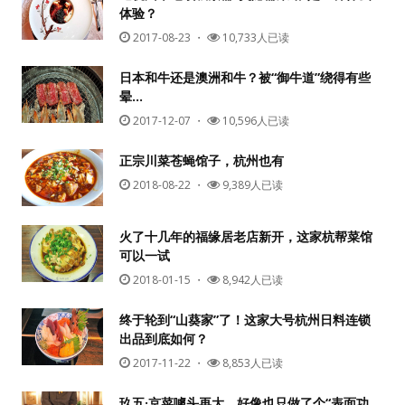
体验？
2017-08-23
・
10,733人已读
日本和牛还是澳洲和牛？被“御牛道”绕得有些
晕…
2017-12-07
・
10,596人已读
正宗川菜苍蝇馆子，杭州也有
2018-08-22
・
9,389人已读
火了十几年的福缘居老店新开，这家杭帮菜馆
可以一试
2018-01-15
・
8,942人已读
终于轮到“山葵家”了！这家大号杭州日料连锁
出品到底如何？
2017-11-22
・
8,853人已读
玖五·京菜噱头再大，好像也只做了个“表面功