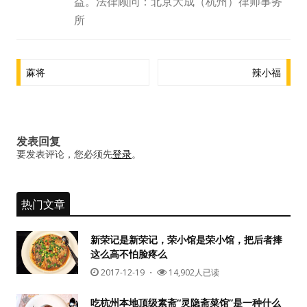
益。法律顾问：北京大成（杭州）律师事务
水区
所
公会活动
文
蔴将
辣小福
信息发布
章
导
悬赏测评
航
发表回复
私家厨房
要发表评论，您必须先
登录
。
热门文章
新荣记是新荣记，荣小馆是荣小馆，把后者捧
这么高不怕脸疼么
2017-12-19
・
14,902人已读
吃杭州本地顶级素斋“灵隐斋菜馆”是一种什么