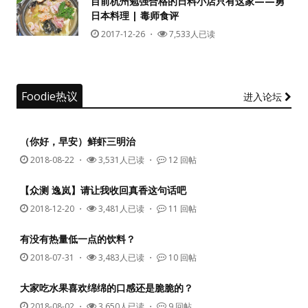
目前杭州勉强合格的日料小店只有这家——勇
日本料理 | 毒师食评
没帐号？
注册一个
2017-12-26
・
7,533人已读
Foodie热议
进入论坛
（你好，早安）鲜虾三明治
2018-08-22
・
3,531人已读 ・
12 回帖
【众测 逸岚】请让我收回真香这句话吧
2018-12-20
・
3,481人已读 ・
11 回帖
有没有热量低一点的饮料？
2018-07-31
・
3,483人已读 ・
10 回帖
大家吃水果喜欢绵绵的口感还是脆脆的？
2018-08-02
・
3,650人已读 ・
9 回帖