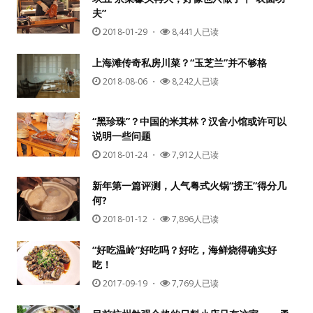
夫”
2018-01-29
・
8,441人已读
上海滩传奇私房川菜？“玉芝兰”并不够格
2018-08-06
・
8,242人已读
“黑珍珠”？中国的米其林？汉舍小馆或许可以
说明一些问题
用户名或Email
2018-01-24
・
7,912人已读
新年第一篇评测，人气粤式火锅“捞王”得分几
何?
密码
2018-01-12
・
7,896人已读
忘记密码?
“好吃温岭”好吃吗？好吃，海鲜烧得确实好
吃！
记住我的登录状态
2017-09-19
・
7,769人已读