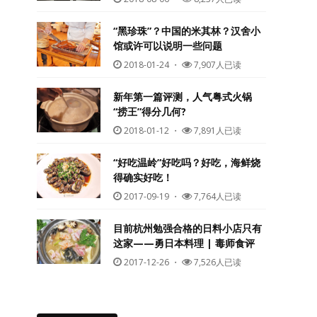
“黑珍珠”？中国的米其林？汉舍小
馆或许可以说明一些问题
2018-01-24
・
7,907人已读
新年第一篇评测，人气粤式火锅
“捞王”得分几何?
2018-01-12
・
7,891人已读
“好吃温岭”好吃吗？好吃，海鲜烧
得确实好吃！
2017-09-19
・
7,764人已读
目前杭州勉强合格的日料小店只有
这家——勇日本料理 | 毒师食评
2017-12-26
・
7,526人已读