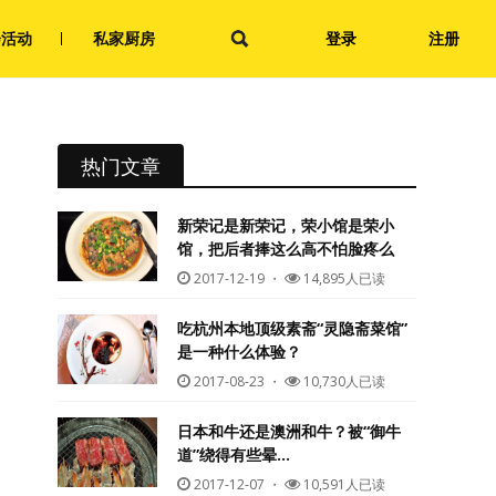
会活动
私家厨房
登录
注册
热门文章
新荣记是新荣记，荣小馆是荣小
馆，把后者捧这么高不怕脸疼么
2017-12-19
・
14,895人已读
吃杭州本地顶级素斋“灵隐斋菜馆”
是一种什么体验？
2017-08-23
・
10,730人已读
日本和牛还是澳洲和牛？被“御牛
道”绕得有些晕…
2017-12-07
・
10,591人已读