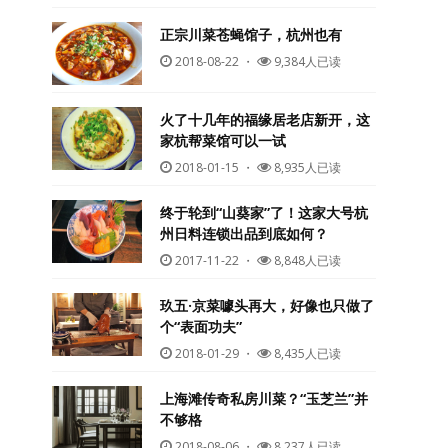
正宗川菜苍蝇馆子，杭州也有
2018-08-22
・
9,384人已读
火了十几年的福缘居老店新开，这
家杭帮菜馆可以一试
2018-01-15
・
8,935人已读
终于轮到“山葵家”了！这家大号杭
州日料连锁出品到底如何？
2017-11-22
・
8,848人已读
玖五·京菜噱头再大，好像也只做了
个“表面功夫”
2018-01-29
・
8,435人已读
上海滩传奇私房川菜？“玉芝兰”并
不够格
2018-08-06
・
8,237人已读