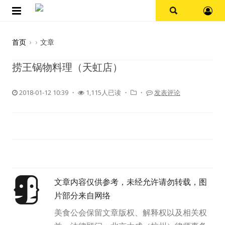
首页
首页
›
›
文章
论坛
捞王锅物料理（天虹店）
探店报告
2018-01-12 10:39
・
1,115人已读 ・
・
发表评论
杭州
上海
其他
文章内容仅供参考，未经允许请勿转载，图
美食杂谈
片部分来自网络
资讯
美食公会保留文章版权、解释权以及相关权