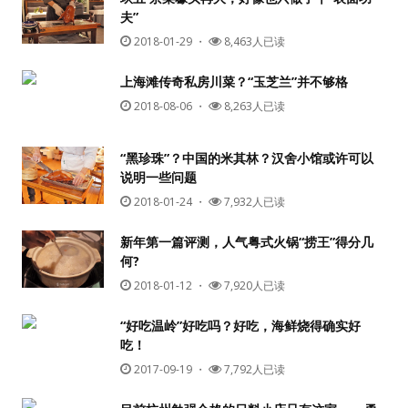
夫”
2018-01-29
・
8,463人已读
上海滩传奇私房川菜？“玉芝兰”并不够格
2018-08-06
・
8,263人已读
“黑珍珠”？中国的米其林？汉舍小馆或许可以
说明一些问题
用户名或Email
2018-01-24
・
7,932人已读
新年第一篇评测，人气粤式火锅“捞王”得分几
何?
密码
2018-01-12
・
7,920人已读
忘记密码?
“好吃温岭”好吃吗？好吃，海鲜烧得确实好
吃！
记住我的登录状态
2017-09-19
・
7,792人已读