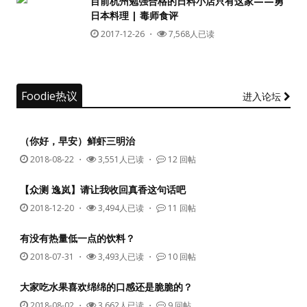
目前杭州勉强合格的日料小店只有这家——勇
日本料理 | 毒师食评
没帐号？
注册一个
2017-12-26
・
7,568人已读
Foodie热议
进入论坛
（你好，早安）鲜虾三明治
2018-08-22
・
3,551人已读 ・
12 回帖
【众测 逸岚】请让我收回真香这句话吧
2018-12-20
・
3,494人已读 ・
11 回帖
有没有热量低一点的饮料？
2018-07-31
・
3,493人已读 ・
10 回帖
大家吃水果喜欢绵绵的口感还是脆脆的？
2018-08-02
・
3,662人已读 ・
9 回帖