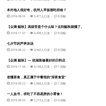
本外地人很好奇，杭州人早饭都吃些啥？
2018-08-03
・
3,477人已读 ・
8 回帖
【众测·鮨秋】高级苦是个什么味？去到鮨秋就懂了。
2018-11-07
・
4,408人已读 ・
8 回帖
七夕节的芦笋浓汤
2018-08-22
・
4,962人已读 ・
8 回帖
【众测 鮨秋】— 杭城装修最好的日料店
2018-11-06
・
4,168人已读 ・
7 回帖
老懂茶食，真正属于中餐馆的“深夜食堂”
2018-08-23
・
3,986人已读 ・
7 回帖
一人血书，求吃了不容易胖的小零食！
2018-08-03
・
3,210人已读 ・
6 回帖