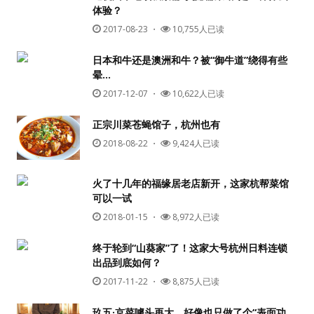
体验？
2017-08-23
・
10,755人已读
日本和牛还是澳洲和牛？被“御牛道”绕得有些
晕…
2017-12-07
・
10,622人已读
正宗川菜苍蝇馆子，杭州也有
2018-08-22
・
9,424人已读
火了十几年的福缘居老店新开，这家杭帮菜馆
可以一试
2018-01-15
・
8,972人已读
终于轮到“山葵家”了！这家大号杭州日料连锁
出品到底如何？
2017-11-22
・
8,875人已读
玖五·京菜噱头再大，好像也只做了个“表面功