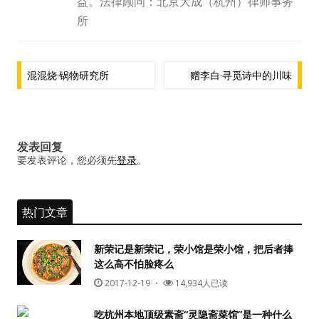
益。法律顾问：北京大成（杭州）律师事务
水区
所
公会活动
文
混混烧·锅物研究所
赠李白·寻觅诗中的川味
信息发布
章
导
悬赏测评
航
发表回复
私家厨房
要发表评论，您必须先
登录
。
热门文章
新荣记是新荣记，荣小馆是荣小馆，把后者捧
这么高不怕脸疼么
2017-12-19
・
14,934人已读
吃杭州本地顶级素斋“灵隐斋菜馆”是一种什么