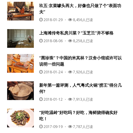
玖五·京菜噱头再大，好像也只做了个“表面功
夫”
2018-01-29
・
8,456人已读
上海滩传奇私房川菜？“玉芝兰”并不够格
2018-08-06
・
8,258人已读
“黑珍珠”？中国的米其林？汉舍小馆或许可以
用户名或Email
说明一些问题
2018-01-24
・
7,926人已读
新年第一篇评测，人气粤式火锅“捞王”得分几
密码
何?
2018-01-12
・
7,913人已读
忘记密码?
“好吃温岭”好吃吗？好吃，海鲜烧得确实好
记住我的登录状态
吃！
2017-09-19
・
7,787人已读