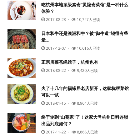
吃杭州本地顶级素斋“灵隐斋菜馆”是一种什么
体验？
2017-08-23
・
10,747人已读
日本和牛还是澳洲和牛？被“御牛道”绕得有些
晕…
2017-12-07
・
10,616人已读
正宗川菜苍蝇馆子，杭州也有
2018-08-22
・
9,420人已读
火了十几年的福缘居老店新开，这家杭帮菜馆
可以一试
2018-01-15
・
8,964人已读
终于轮到“山葵家”了！这家大号杭州日料连锁
出品到底如何？
2017-11-22
・
8,868人已读