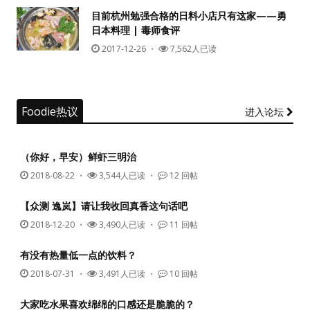
目前杭州勉强合格的日料小店只有这家——勇
日本料理 | 毒师食评
没帐号？
注册一个
2017-12-26
・
7,562人已读
Foodie热议
进入论坛
（你好，早安）鲜虾三明治
2018-08-22
・
3,544人已读 ・
12 回帖
【众测 逸岚】请让我收回真香这句话吧
2018-12-20
・
3,490人已读 ・
11 回帖
有没有热量低一点的饮料？
2018-07-31
・
3,491人已读 ・
10 回帖
大家吃水果喜欢绵绵的口感还是脆脆的？