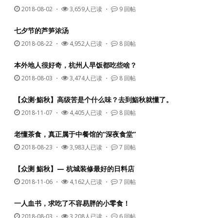
2018-08-02
・
3,659人已读 ・
9 回帖
七夕节的芦笋浓汤
2018-08-22
・
4,952人已读 ・
8 回帖
本外地人很好奇，杭州人早饭都吃些啥？
2018-08-03
・
3,474人已读 ・
8 回帖
【众测·鮨秋】高级苦是个什么味？去到鮨秋就懂了。
2018-11-07
・
4,405人已读 ・
8 回帖
老懂茶食，真正属于中餐馆的“深夜食堂”
2018-08-23
・
3,983人已读 ・
7 回帖
【众测 鮨秋】— 杭城装修最好的日料店
2018-11-06
・
4,162人已读 ・
7 回帖
一人血书，求吃了不容易胖的小零食！
2018-08-03
・
3,208人已读 ・
6 回帖