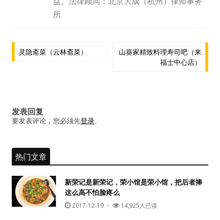
益。法律顾问：北京大成（杭州）律师事务
水区
所
公会活动
文
灵隐斋菜（云林斋菜）
山葵家精致料理寿司吧（来
信息发布
福士中心店）
章
导
悬赏测评
航
私家厨房
发表回复
要发表评论，您必须先
登录
。
热门文章
新荣记是新荣记，荣小馆是荣小馆，把后者捧
这么高不怕脸疼么
2017-12-19
・
14,925人已读