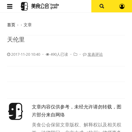
首页
首页
›
›
文章
论坛
天伦里
探店报告
2017-11-20 10:40
・
490人已读 ・
・
发表评论
杭州
上海
其他
文章内容仅供参考，未经允许请勿转载，图
美食杂谈
片部分来自网络
资讯
美食公会保留文章版权、解释权以及相关权