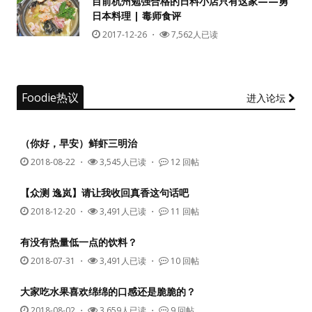
目前杭州勉强合格的日料小店只有这家——勇
日本料理 | 毒师食评
没帐号？
注册一个
2017-12-26
・
7,562人已读
Foodie热议
进入论坛
（你好，早安）鲜虾三明治
2018-08-22
・
3,545人已读 ・
12 回帖
【众测 逸岚】请让我收回真香这句话吧
2018-12-20
・
3,491人已读 ・
11 回帖
有没有热量低一点的饮料？
2018-07-31
・
3,491人已读 ・
10 回帖
大家吃水果喜欢绵绵的口感还是脆脆的？
2018-08-02
・
3,659人已读 ・
9 回帖