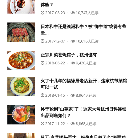
体验？
2017-08-23
・
10,747人已读
日本和牛还是澳洲和牛？被“御牛道”绕得有些
晕…
2017-12-07
・
10,616人已读
正宗川菜苍蝇馆子，杭州也有
2018-08-22
・
9,420人已读
火了十几年的福缘居老店新开，这家杭帮菜馆
可以一试
2018-01-15
・
8,964人已读
终于轮到“山葵家”了！这家大号杭州日料连锁
出品到底如何？
2017-11-22
・
8,868人已读
玖五·京菜噱头再大，好像也只做了个“表面功