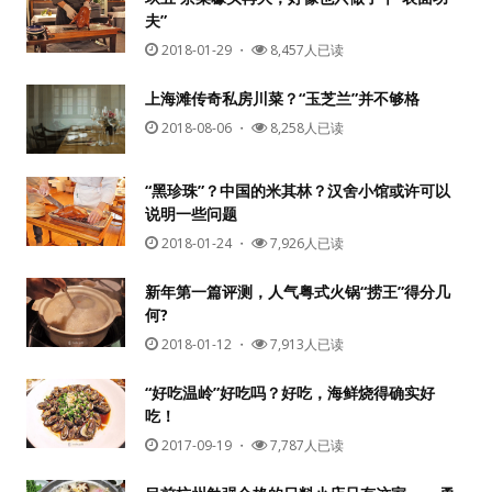
夫”
2018-01-29
・
8,457人已读
上海滩传奇私房川菜？“玉芝兰”并不够格
2018-08-06
・
8,258人已读
“黑珍珠”？中国的米其林？汉舍小馆或许可以
说明一些问题
用户名或Email
2018-01-24
・
7,926人已读
新年第一篇评测，人气粤式火锅“捞王”得分几
何?
密码
2018-01-12
・
7,913人已读
忘记密码?
“好吃温岭”好吃吗？好吃，海鲜烧得确实好
吃！
记住我的登录状态
2017-09-19
・
7,787人已读