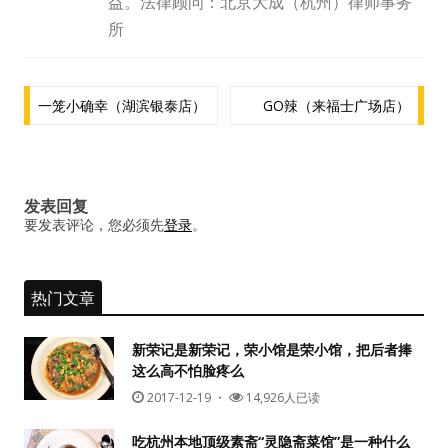
益。法律顾问：北京大成（杭州）律师事务
水区
所
公会活动
文
一笼小确幸（湖滨银泰店）
GO辣（来福士广场店）
信息发布
章
导
悬赏测评
航
发表回复
私家厨房
要发表评论，您必须先
登录
。
热门文章
新荣记是新荣记，荣小馆是荣小馆，把后者捧
这么高不怕脸疼么
2017-12-19
・
14,926人已读
吃杭州本地顶级素斋“灵隐斋菜馆”是一种什么