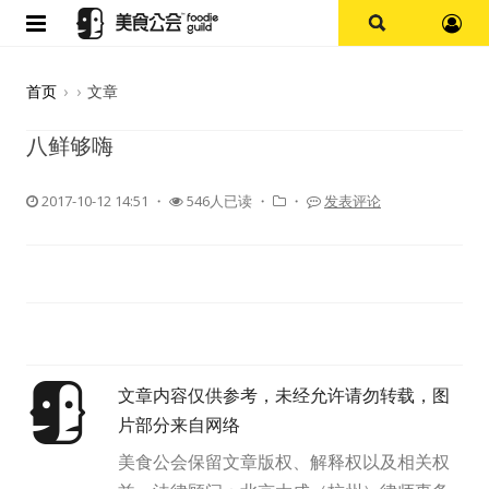
首页
首页
›
›
文章
论坛
八鲜够嗨
探店报告
2017-10-12 14:51
・
546人已读 ・
・
发表评论
杭州
上海
其他
文章内容仅供参考，未经允许请勿转载，图
美食杂谈
片部分来自网络
资讯
美食公会保留文章版权、解释权以及相关权