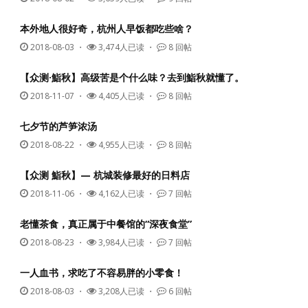
本外地人很好奇，杭州人早饭都吃些啥？
2018-08-03
・
3,474人已读 ・
8 回帖
【众测·鮨秋】高级苦是个什么味？去到鮨秋就懂了。
2018-11-07
・
4,405人已读 ・
8 回帖
七夕节的芦笋浓汤
2018-08-22
・
4,955人已读 ・
8 回帖
【众测 鮨秋】— 杭城装修最好的日料店
2018-11-06
・
4,162人已读 ・
7 回帖
老懂茶食，真正属于中餐馆的“深夜食堂”
2018-08-23
・
3,984人已读 ・
7 回帖
一人血书，求吃了不容易胖的小零食！
2018-08-03
・
3,208人已读 ・
6 回帖