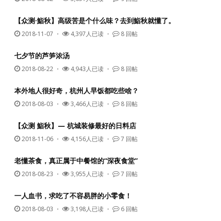
【众测·鮨秋】高级苦是个什么味？去到鮨秋就懂了。
2018-11-07
・
4,397人已读 ・
8 回帖
七夕节的芦笋浓汤
2018-08-22
・
4,943人已读 ・
8 回帖
本外地人很好奇，杭州人早饭都吃些啥？
2018-08-03
・
3,466人已读 ・
8 回帖
【众测 鮨秋】— 杭城装修最好的日料店
2018-11-06
・
4,156人已读 ・
7 回帖
老懂茶食，真正属于中餐馆的“深夜食堂”
2018-08-23
・
3,955人已读 ・
7 回帖
一人血书，求吃了不容易胖的小零食！
2018-08-03
・
3,198人已读 ・
6 回帖