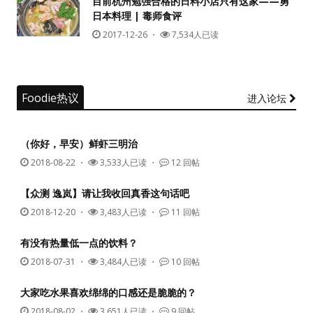
目前杭州勉强合格的日料小店只有这家——勇
日本料理 | 毒师食评
没帐号？
注册一个
2017-12-26
・
7,534人已读
Foodie热议
进入论坛
（你好，早安）鲜虾三明治
2018-08-22
・
3,533人已读 ・
12 回帖
【众测 逸岚】请让我收回真香这句话吧
2018-12-20
・
3,483人已读 ・
11 回帖
有没有热量低一点的饮料？
2018-07-31
・
3,484人已读 ・
10 回帖
大家吃水果喜欢绵绵的口感还是脆脆的？
2018-08-02
・
3,651人已读 ・
9 回帖