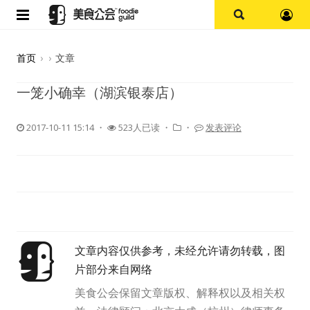
首页
首页
›
›
文章
论坛
一笼小确幸（湖滨银泰店）
探店报告
2017-10-11 15:14
・
523人已读 ・
・
发表评论
杭州
上海
其他
文章内容仅供参考，未经允许请勿转载，图
美食杂谈
片部分来自网络
资讯
美食公会保留文章版权、解释权以及相关权