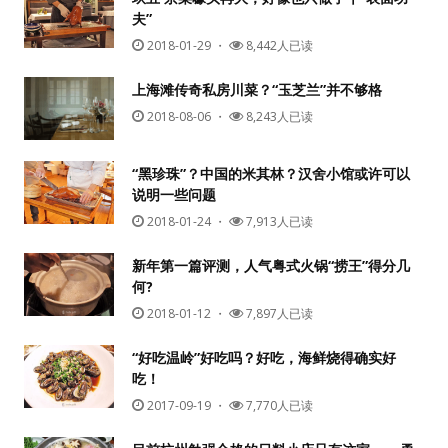
夫”
2018-01-29
・
8,442人已读
上海滩传奇私房川菜？“玉芝兰”并不够格
2018-08-06
・
8,243人已读
“黑珍珠”？中国的米其林？汉舍小馆或许可以
说明一些问题
用户名或Email
2018-01-24
・
7,913人已读
新年第一篇评测，人气粤式火锅“捞王”得分几
何?
密码
2018-01-12
・
7,897人已读
忘记密码?
“好吃温岭”好吃吗？好吃，海鲜烧得确实好
吃！
记住我的登录状态
2017-09-19
・
7,770人已读