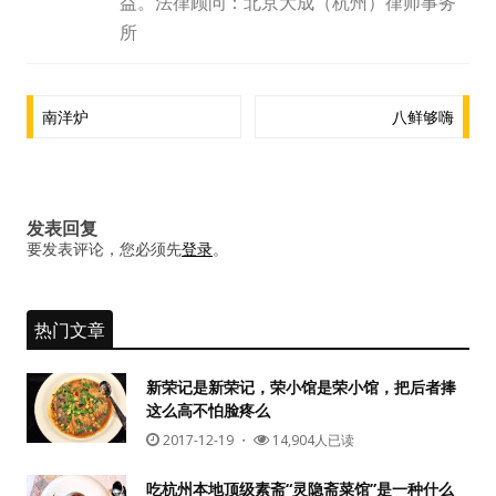
益。法律顾问：北京大成（杭州）律师事务
水区
所
公会活动
文
南洋炉
八鲜够嗨
信息发布
章
导
悬赏测评
航
发表回复
私家厨房
要发表评论，您必须先
登录
。
热门文章
新荣记是新荣记，荣小馆是荣小馆，把后者捧
这么高不怕脸疼么
2017-12-19
・
14,904人已读
吃杭州本地顶级素斋“灵隐斋菜馆”是一种什么