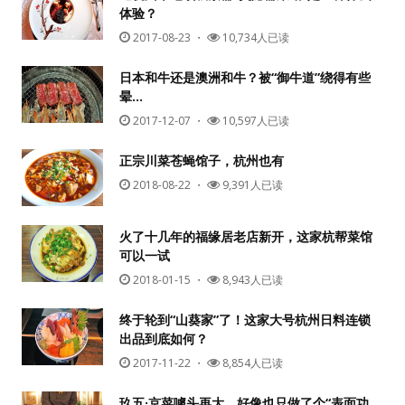
体验？
2017-08-23
・
10,734人已读
日本和牛还是澳洲和牛？被“御牛道”绕得有些
晕…
2017-12-07
・
10,597人已读
正宗川菜苍蝇馆子，杭州也有
2018-08-22
・
9,391人已读
火了十几年的福缘居老店新开，这家杭帮菜馆
可以一试
2018-01-15
・
8,943人已读
终于轮到“山葵家”了！这家大号杭州日料连锁
出品到底如何？
2017-11-22
・
8,854人已读
玖五·京菜噱头再大，好像也只做了个“表面功