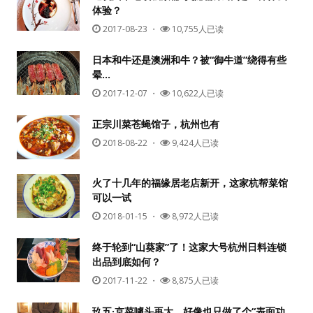
体验？
2017-08-23
・
10,755人已读
日本和牛还是澳洲和牛？被“御牛道”绕得有些
晕…
2017-12-07
・
10,622人已读
正宗川菜苍蝇馆子，杭州也有
2018-08-22
・
9,424人已读
火了十几年的福缘居老店新开，这家杭帮菜馆
可以一试
2018-01-15
・
8,972人已读
终于轮到“山葵家”了！这家大号杭州日料连锁
出品到底如何？
2017-11-22
・
8,875人已读
玖五·京菜噱头再大，好像也只做了个“表面功