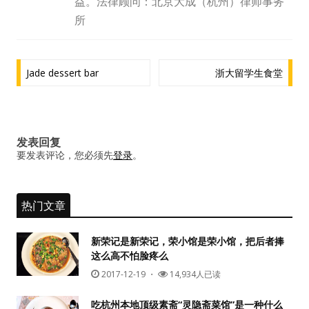
益。法律顾问：北京大成（杭州）律师事务
水区
所
公会活动
文
Jade dessert bar
浙大留学生食堂
信息发布
章
导
悬赏测评
航
发表回复
私家厨房
要发表评论，您必须先
登录
。
热门文章
新荣记是新荣记，荣小馆是荣小馆，把后者捧
这么高不怕脸疼么
2017-12-19
・
14,934人已读
吃杭州本地顶级素斋“灵隐斋菜馆”是一种什么