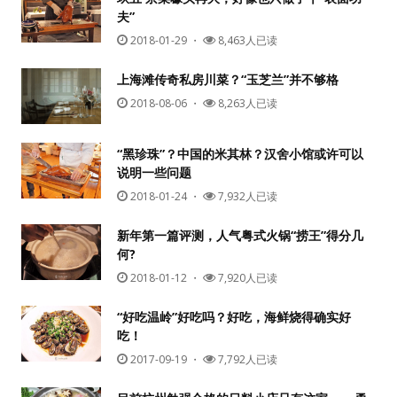
夫”
2018-01-29
・
8,463人已读
上海滩传奇私房川菜？“玉芝兰”并不够格
2018-08-06
・
8,263人已读
“黑珍珠”？中国的米其林？汉舍小馆或许可以
说明一些问题
用户名或Email
2018-01-24
・
7,932人已读
新年第一篇评测，人气粤式火锅“捞王”得分几
何?
密码
2018-01-12
・
7,920人已读
忘记密码?
“好吃温岭”好吃吗？好吃，海鲜烧得确实好
吃！
记住我的登录状态
2017-09-19
・
7,792人已读