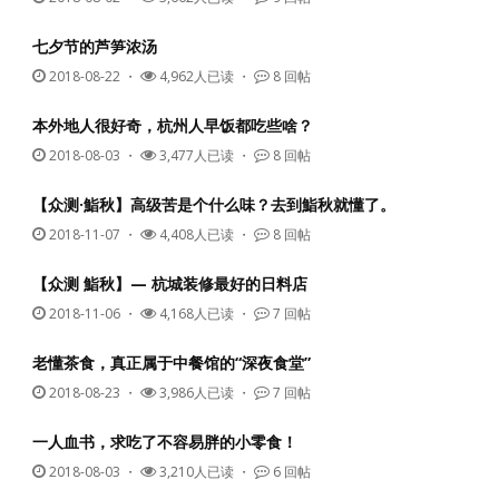
七夕节的芦笋浓汤
2018-08-22
・
4,962人已读 ・
8 回帖
本外地人很好奇，杭州人早饭都吃些啥？
2018-08-03
・
3,477人已读 ・
8 回帖
【众测·鮨秋】高级苦是个什么味？去到鮨秋就懂了。
2018-11-07
・
4,408人已读 ・
8 回帖
【众测 鮨秋】— 杭城装修最好的日料店
2018-11-06
・
4,168人已读 ・
7 回帖
老懂茶食，真正属于中餐馆的“深夜食堂”
2018-08-23
・
3,986人已读 ・
7 回帖
一人血书，求吃了不容易胖的小零食！
2018-08-03
・
3,210人已读 ・
6 回帖