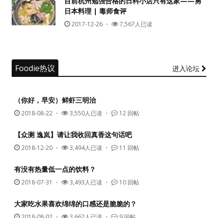
目前杭州勉强合格的日料小店只有这家——勇
日本料理 | 毒师食评
没帐号？
注册一个
2017-12-26
・
7,567人已读
Foodie热议
进入论坛
（你好，早安）鲜虾三明治
2018-08-22
・
3,550人已读 ・
12 回帖
【众测 逸岚】请让我收回真香这句话吧
2018-12-20
・
3,494人已读 ・
11 回帖
有没有热量低一点的饮料？
2018-07-31
・
3,493人已读 ・
10 回帖
大家吃水果喜欢绵绵的口感还是脆脆的？
2018-08-02
・
3,662人已读 ・
9 回帖