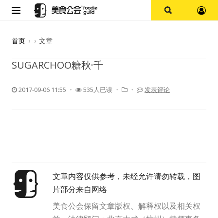
首页
首页
›
›
文章
论坛
SUGARCHOO糖秋·千
探店报告
2017-09-06 11:55
・
535人已读 ・
・
发表评论
杭州
上海
其他
文章内容仅供参考，未经允许请勿转载，图
美食杂谈
片部分来自网络
资讯
美食公会保留文章版权、解释权以及相关权