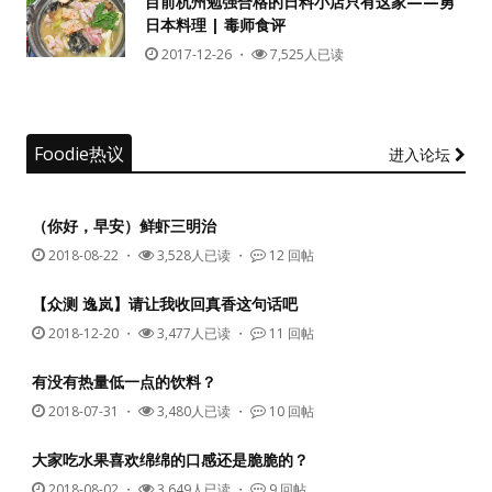
目前杭州勉强合格的日料小店只有这家——勇
日本料理 | 毒师食评
没帐号？
注册一个
2017-12-26
・
7,525人已读
Foodie热议
进入论坛
（你好，早安）鲜虾三明治
2018-08-22
・
3,528人已读 ・
12 回帖
【众测 逸岚】请让我收回真香这句话吧
2018-12-20
・
3,477人已读 ・
11 回帖
有没有热量低一点的饮料？
2018-07-31
・
3,480人已读 ・
10 回帖
大家吃水果喜欢绵绵的口感还是脆脆的？
2018-08-02
・
3,649人已读 ・
9 回帖