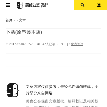
首页
首页
›
›
文章
论坛
卜鑫(原串鑫本店)
探店报告
2017-12-04 15:57
・
547人已读 ・
・
发表评论
杭州
上海
其他
文章内容仅供参考，未经允许请勿转载，图
美食杂谈
片部分来自网络
资讯
美食公会保留文章版权、解释权以及相关权