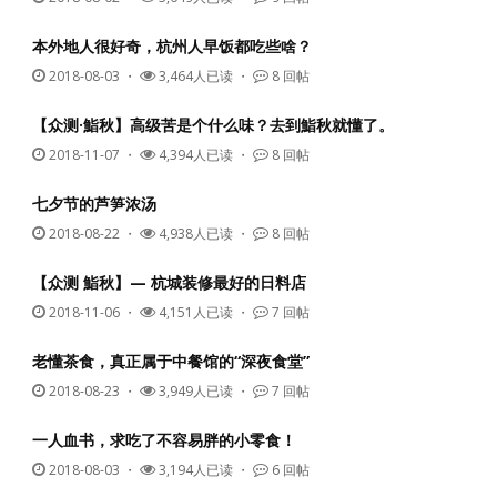
本外地人很好奇，杭州人早饭都吃些啥？
2018-08-03
・
3,464人已读 ・
8 回帖
【众测·鮨秋】高级苦是个什么味？去到鮨秋就懂了。
2018-11-07
・
4,394人已读 ・
8 回帖
七夕节的芦笋浓汤
2018-08-22
・
4,938人已读 ・
8 回帖
【众测 鮨秋】— 杭城装修最好的日料店
2018-11-06
・
4,151人已读 ・
7 回帖
老懂茶食，真正属于中餐馆的“深夜食堂”
2018-08-23
・
3,949人已读 ・
7 回帖
一人血书，求吃了不容易胖的小零食！
2018-08-03
・
3,194人已读 ・
6 回帖