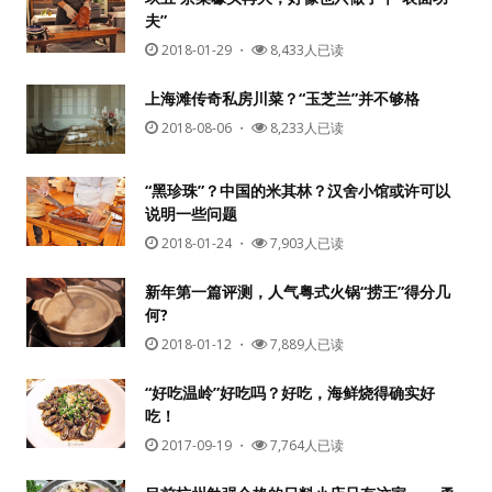
夫”
2018-01-29
・
8,433人已读
上海滩传奇私房川菜？“玉芝兰”并不够格
2018-08-06
・
8,233人已读
“黑珍珠”？中国的米其林？汉舍小馆或许可以
说明一些问题
用户名或Email
2018-01-24
・
7,903人已读
新年第一篇评测，人气粤式火锅“捞王”得分几
何?
密码
2018-01-12
・
7,889人已读
忘记密码?
“好吃温岭”好吃吗？好吃，海鲜烧得确实好
吃！
记住我的登录状态
2017-09-19
・
7,764人已读