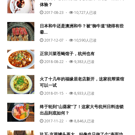
体验？
2017-08-23
・
10,727人已读
日本和牛还是澳洲和牛？被“御牛道”绕得有些
晕…
2017-12-07
・
10,590人已读
正宗川菜苍蝇馆子，杭州也有
2018-08-22
・
9,383人已读
火了十几年的福缘居老店新开，这家杭帮菜馆
可以一试
2018-01-15
・
8,933人已读
终于轮到“山葵家”了！这家大号杭州日料连锁
出品到底如何？
2017-11-22
・
8,846人已读
玖五·京菜噱头再大，好像也只做了个“表面功