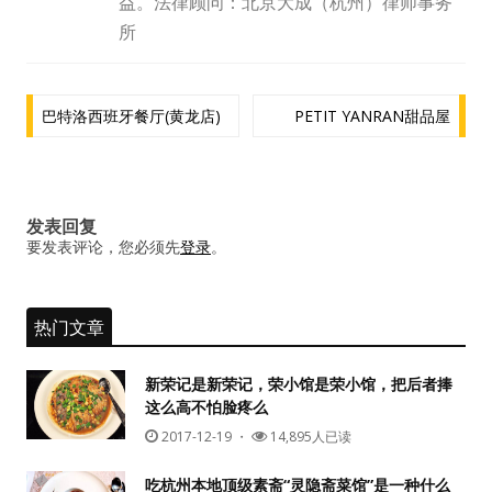
益。法律顾问：北京大成（杭州）律师事务
水区
所
公会活动
文
巴特洛西班牙餐厅(黄龙店)
PETIT YANRAN甜品屋
信息发布
章
导
悬赏测评
航
发表回复
私家厨房
要发表评论，您必须先
登录
。
热门文章
新荣记是新荣记，荣小馆是荣小馆，把后者捧
这么高不怕脸疼么
2017-12-19
・
14,895人已读
吃杭州本地顶级素斋“灵隐斋菜馆”是一种什么