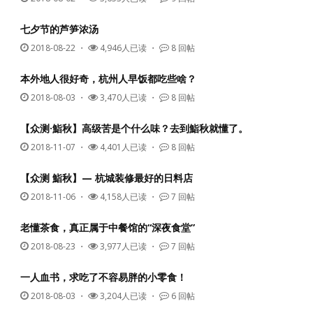
七夕节的芦笋浓汤
2018-08-22
・
4,946人已读 ・
8 回帖
本外地人很好奇，杭州人早饭都吃些啥？
2018-08-03
・
3,470人已读 ・
8 回帖
【众测·鮨秋】高级苦是个什么味？去到鮨秋就懂了。
2018-11-07
・
4,401人已读 ・
8 回帖
【众测 鮨秋】— 杭城装修最好的日料店
2018-11-06
・
4,158人已读 ・
7 回帖
老懂茶食，真正属于中餐馆的“深夜食堂”
2018-08-23
・
3,977人已读 ・
7 回帖
一人血书，求吃了不容易胖的小零食！
2018-08-03
・
3,204人已读 ・
6 回帖