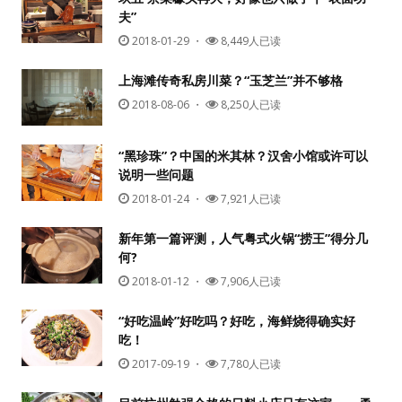
夫”
2018-01-29
・
8,449人已读
上海滩传奇私房川菜？“玉芝兰”并不够格
2018-08-06
・
8,250人已读
“黑珍珠”？中国的米其林？汉舍小馆或许可以
说明一些问题
用户名或Email
2018-01-24
・
7,921人已读
新年第一篇评测，人气粤式火锅“捞王”得分几
何?
密码
2018-01-12
・
7,906人已读
忘记密码?
“好吃温岭”好吃吗？好吃，海鲜烧得确实好
吃！
记住我的登录状态
2017-09-19
・
7,780人已读