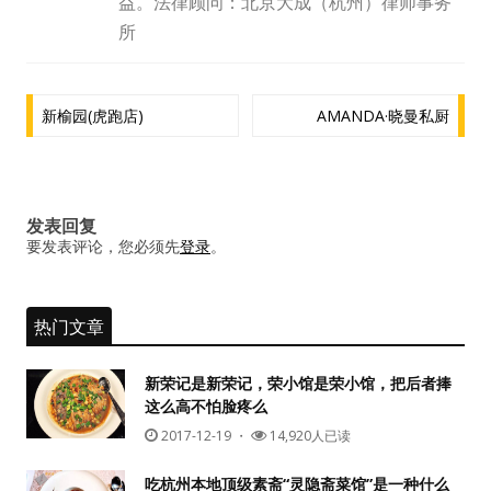
益。法律顾问：北京大成（杭州）律师事务
水区
所
公会活动
文
新榆园(虎跑店)
AMANDA·晓曼私厨
信息发布
章
导
悬赏测评
航
发表回复
私家厨房
要发表评论，您必须先
登录
。
热门文章
新荣记是新荣记，荣小馆是荣小馆，把后者捧
这么高不怕脸疼么
2017-12-19
・
14,920人已读
吃杭州本地顶级素斋“灵隐斋菜馆”是一种什么