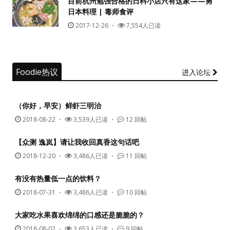
目前杭州勉强合格的日料小店只有这家——勇
日本料理 | 毒师食评
没帐号？
注册一个
2017-12-26
・
7,554人已读
Foodie热议
进入论坛
（你好，早安）鲜虾三明治
2018-08-22
・
3,539人已读 ・
12 回帖
【众测 逸岚】请让我收回真香这句话吧
2018-12-20
・
3,486人已读 ・
11 回帖
有没有热量低一点的饮料？
2018-07-31
・
3,486人已读 ・
10 回帖
大家吃水果喜欢绵绵的口感还是脆脆的？
2018-08-02
・
3,653人已读 ・
9 回帖