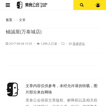
首页
首页
›
›
文章
论坛
鳗誠屋(万泰城店)
探店报告
2017-09-04 13:35
・
1,095人已读 ・
・
发表评论
杭州
上海
其他
文章内容仅供参考，未经允许请勿转载，图
美食杂谈
片部分来自网络
资讯
美食公会保留文章版权、解释权以及相关权