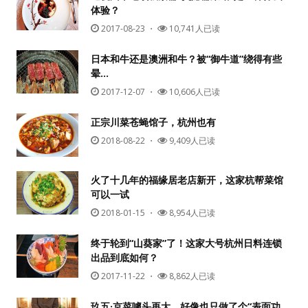
体验？
2017-08-23
・
10,741人已读
日本和牛还是澳洲和牛？被“御牛道”绕得有些
晕…
2017-12-07
・
10,606人已读
正宗川菜苍蝇馆子，杭州也有
2018-08-22
・
9,409人已读
火了十几年的福缘居老店新开，这家杭帮菜馆
可以一试
2018-01-15
・
8,954人已读
终于轮到“山葵家”了！这家大号杭州日料连锁
出品到底如何？
2017-11-22
・
8,862人已读
玖五·京菜噱头再大，好像也只做了个“表面功