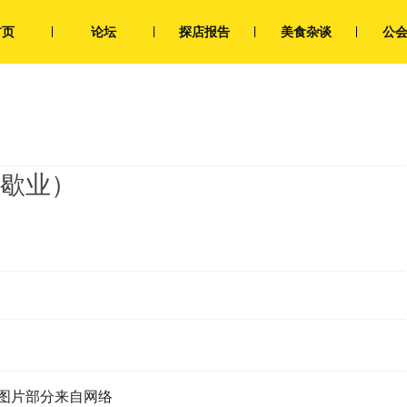
首页
论坛
探店报告
美食杂谈
公
已歇业）
图片部分来自网络