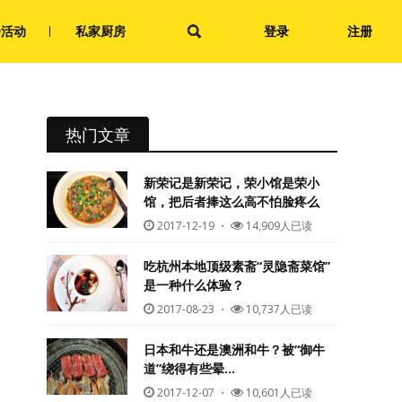
会活动
私家厨房
登录
注册
热门文章
新荣记是新荣记，荣小馆是荣小
馆，把后者捧这么高不怕脸疼么
2017-12-19
・
14,909人已读
吃杭州本地顶级素斋“灵隐斋菜馆”
是一种什么体验？
2017-08-23
・
10,737人已读
日本和牛还是澳洲和牛？被“御牛
道”绕得有些晕…
2017-12-07
・
10,601人已读