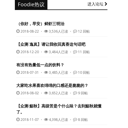
Foodie热议
进入论坛
（你好，早安）鲜虾三明治
2018-08-22
・
3,536人已读 ・
12 回帖
【众测 逸岚】请让我收回真香这句话吧
2018-12-20
・
3,484人已读 ・
11 回帖
有没有热量低一点的饮料？
2018-07-31
・
3,485人已读 ・
10 回帖
大家吃水果喜欢绵绵的口感还是脆脆的？
2018-08-02
・
3,652人已读 ・
9 回帖
【众测·鮨秋】高级苦是个什么味？去到鮨秋就懂
了。
2018-11-07
・
4,398人已读 ・
8 回帖