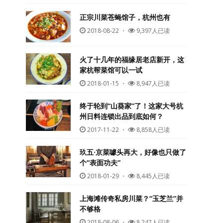
正宗川菜苍蝇馆子，杭州也有
2018-08-22
・
9,397人已读
火了十几年的福缘居老店新开，这
家杭帮菜馆可以一试
2018-01-15
・
8,947人已读
终于轮到“山葵家”了！这家大号杭
州日料连锁出品到底如何？
2017-11-22
・
8,858人已读
玖五·京菜噱头再大，好像也只做了
个“表面功夫”
2018-01-29
・
8,445人已读
上海滩传奇私房川菜？“玉芝兰”并
不够格
2018-08-06
・
8,247人已读