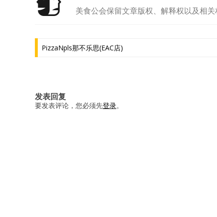
美食公会保留文章版权、解释权以及相关
文
PizzaNpls那不乐思(EAC店)
章
导
航
发表回复
要发表评论，您必须先
登录
。