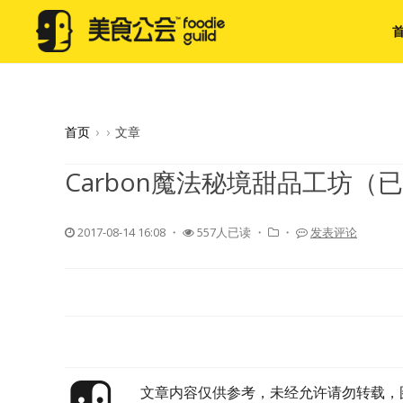
首页
›
›
文章
Carbon魔法秘境甜品工坊（
2017-08-14 16:08
・
557人已读 ・
・
发表评论
文章内容仅供参考，未经允许请勿转载，