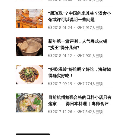
“黑珍珠”？中国的米其林？汉舍小
馆或许可以说明一些问题
2018-01-24
・
7,917人已读
新年第一篇评测，人气粤式火锅
“捞王”得分几何?
2018-01-12
・
7,901人已读
“好吃温岭”好吃吗？好吃，海鲜烧
得确实好吃！
2017-09-19
・
7,774人已读
目前杭州勉强合格的日料小店只有
这家——勇日本料理 | 毒师食评
2017-12-26
・
7,542人已读