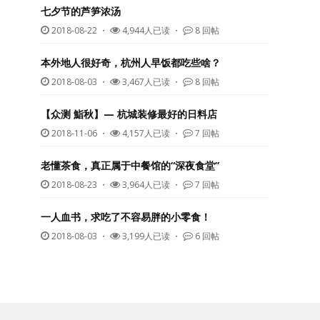
七夕节的芦笋浓汤
2018-08-22
・
4,944人已读 ・
8 回帖
本外地人很好奇，杭州人早饭都吃些啥？
2018-08-03
・
3,467人已读 ・
8 回帖
【众测 鮨秋】— 杭城装修最好的日料店
2018-11-06
・
4,157人已读 ・
7 回帖
老懂茶食，真正属于中餐馆的“深夜食堂”
2018-08-23
・
3,964人已读 ・
7 回帖
一人血书，求吃了不容易胖的小零食！
2018-08-03
・
3,199人已读 ・
6 回帖