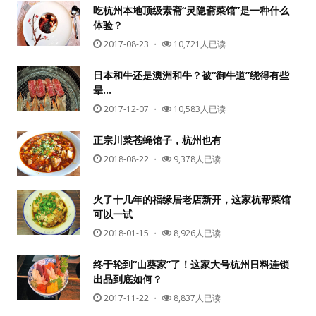
吃杭州本地顶级素斋“灵隐斋菜馆”是一种什么
体验？
2017-08-23
・
10,721人已读
日本和牛还是澳洲和牛？被“御牛道”绕得有些
晕…
2017-12-07
・
10,583人已读
正宗川菜苍蝇馆子，杭州也有
2018-08-22
・
9,378人已读
火了十几年的福缘居老店新开，这家杭帮菜馆
可以一试
2018-01-15
・
8,926人已读
终于轮到“山葵家”了！这家大号杭州日料连锁
出品到底如何？
2017-11-22
・
8,837人已读