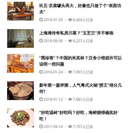
玖五·京菜噱头再大，好像也只做了个“表面功
夫”
2018-01-29
・
8,426人已读
上海滩传奇私房川菜？“玉芝兰”并不够格
2018-08-06
・
8,227人已读
“黑珍珠”？中国的米其林？汉舍小馆或许可以
用户名或Email
说明一些问题
2018-01-24
・
7,897人已读
新年第一篇评测，人气粤式火锅“捞王”得分几
密码
何?
2018-01-12
・
7,881人已读
忘记密码?
“好吃温岭”好吃吗？好吃，海鲜烧得确实好
记住我的登录状态
吃！
2017-09-19
・
7,757人已读