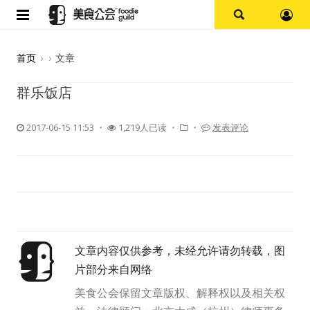
首页
首页
›
›
文章
论坛
群乐饭店
探店报告
2017-06-15 11:53
・
1,219人已读 ・
・
发表评论
杭州
上海
其他
文章内容仅供参考，未经允许请勿转载，图
美食杂谈
片部分来自网络
资讯
美食公会保留文章版权、解释权以及相关权