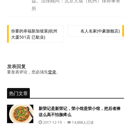
益。法律顾问：北京大成（杭州）律师事务
水区
所
公会活动
文
你要的幸福新加坡菜(杭州
名人名家(中豪旗舰店)
信息发布
大厦501店 已歇业)
章
导
悬赏测评
航
私家厨房
发表回复
要发表评论，您必须先
登录
。
热门文章
新荣记是新荣记，荣小馆是荣小馆，把后者捧
这么高不怕脸疼么
2017-12-19
・
14,888人已读