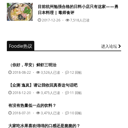
目前杭州勉强合格的日料小店只有这家——勇
日本料理 | 毒师食评
没帐号？
注册一个
2017-12-26
・
7,518人已读
Foodie热议
进入论坛
（你好，早安）鲜虾三明治
2018-08-22
・
3,526人已读 ・
12 回帖
【众测 逸岚】请让我收回真香这句话吧
2018-12-20
・
3,475人已读 ・
11 回帖
有没有热量低一点的饮料？
2018-07-31
・
3,479人已读 ・
10 回帖
大家吃水果喜欢绵绵的口感还是脆脆的？