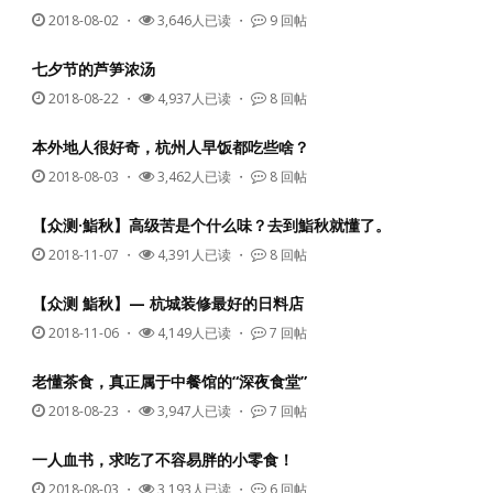
2018-08-02
・
3,646人已读 ・
9 回帖
七夕节的芦笋浓汤
2018-08-22
・
4,937人已读 ・
8 回帖
本外地人很好奇，杭州人早饭都吃些啥？
2018-08-03
・
3,462人已读 ・
8 回帖
【众测·鮨秋】高级苦是个什么味？去到鮨秋就懂了。
2018-11-07
・
4,391人已读 ・
8 回帖
【众测 鮨秋】— 杭城装修最好的日料店
2018-11-06
・
4,149人已读 ・
7 回帖
老懂茶食，真正属于中餐馆的“深夜食堂”
2018-08-23
・
3,947人已读 ・
7 回帖
一人血书，求吃了不容易胖的小零食！
2018-08-03
・
3,193人已读 ・
6 回帖