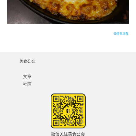
水区
用户名或Email
公会活动
登录后回复
密码
信息发布
忘记密码?
悬赏测评
美食公会
记住我的登录状态
私家厨房
文章
社区
没帐号？
注册一个
微信关注美食公会