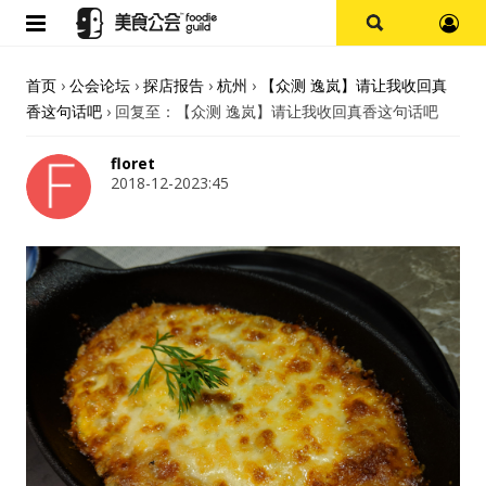
首页
首页
›
公会论坛
›
探店报告
›
杭州
›
【众测 逸岚】请让我收回真
香这句话吧
›
回复至：【众测 逸岚】请让我收回真香这句话吧
论坛
floret
探店报告
2018-12-2023:45
杭州
上海
其他
美食杂谈
资讯