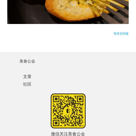
水区
用户名或Email
公会活动
登录后回复
密码
信息发布
忘记密码?
悬赏测评
美食公会
记住我的登录状态
私家厨房
文章
社区
没帐号？
注册一个
微信关注美食公会