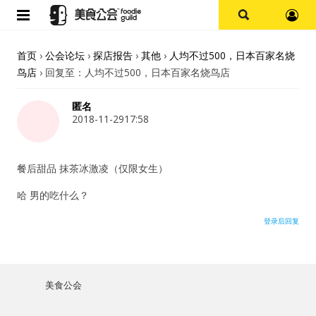
首页
首页
›
公会论坛
›
探店报告
›
其他
›
人均不过500，日本百家名烧
鸟店
›
回复至：人均不过500，日本百家名烧鸟店
论坛
匿名
探店报告
2018-11-2917:58
杭州
餐后甜品 抹茶冰激凌（仅限女生）
上海
哈 男的吃什么？
登录后回复
其他
美食杂谈
美食公会
用户名或Email
资讯