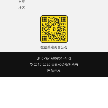
文章
水区
社区
密码
公会活动
忘记密码?
信息发布
记住我的登录状态
悬赏测评
微信关注美食公会
私家厨房
浙ICP备16008014号-2
© 2015-2026 美食公会版权所有
没帐号？
注册一个
网站开发