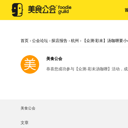
首页
›
公会论坛
›
探店报告
›
杭州
›
【众测·彩未】汤咖喱要
美食公会
恭喜您成功参与【众测-彩未汤咖喱】活动，
美食公会
文章