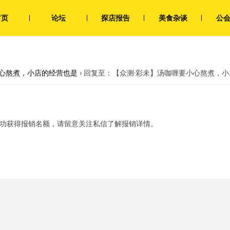
首页
论坛
探店报告
美食杂谈
公
小心熬煮，小店的经营也是
›
回复至：【众测·彩未】汤咖喱要小心熬煮，
成功获得报销名额，请留意关注私信了解报销详情。