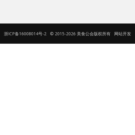
用户名或Email
浙ICP备16008014号-2
© 2015-2026 美食公会版权所有
网站开发
密码
忘记密码?
记住我的登录状态
没帐号？
注册一个