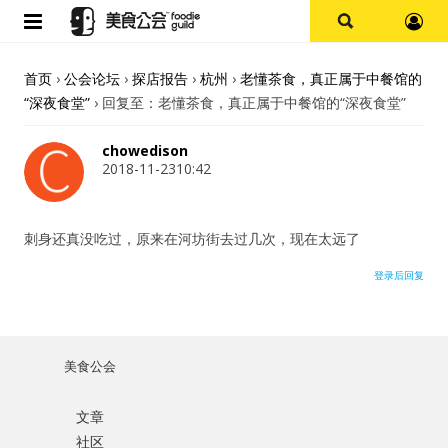
首页
首页
›
公会论坛
›
探店报告
›
杭州
›
老懂茶食，真正属于中餐馆的
“深夜食堂”
›
回复至：老懂茶食，真正属于中餐馆的“深夜食堂”
论坛
chowedison
探店报告
2018-11-2310:42
杭州
刺身还真没吃过，原来在河坊街去过几次，现在太远了
上海
登录后回复
其他
美食公会
美食杂谈
文章
用户名或Email
资讯
社区