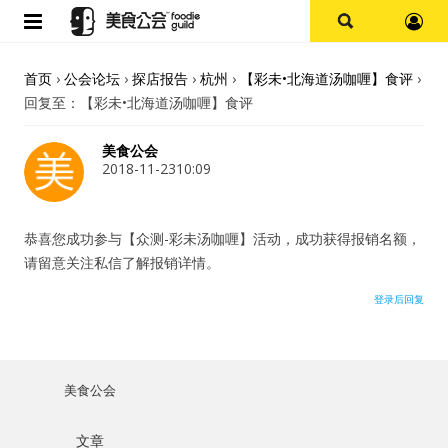
首页
首页
›
公会论坛
›
探店报告
›
杭州
›
【彩未•北海道汤咖喱】食评
›
回复至：【彩未•北海道汤咖喱】食评
论坛
美食公会
探店报告
2018-11-2310:09
杭州
恭喜您成功参与【众测-彩未汤咖喱】活动，成功获得报销名额，
请留意关注私信了解报销详情。
上海
登录后回复
其他
美食杂谈
美食公会
用户名或Email
资讯
文章