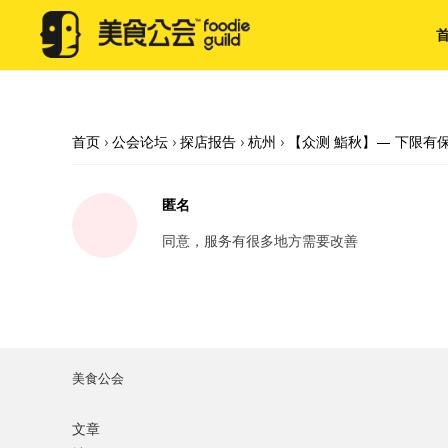
首页
›
公会论坛
›
探店报告
›
杭州
›
【众测 鮨秋】— 下限有
匿名
同意，服务有很多地方需要改善
美食公会
文章