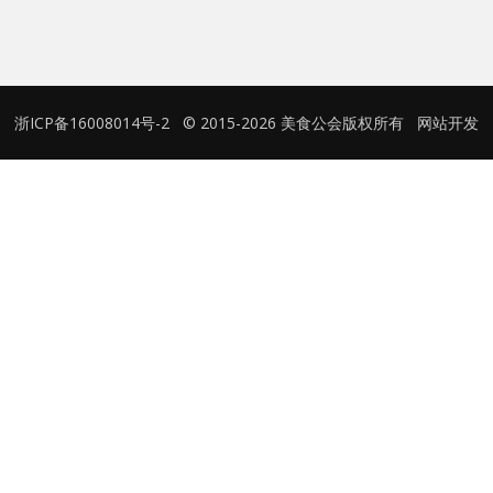
用户名或Email
浙ICP备16008014号-2
© 2015-2026 美食公会版权所有
网站开发
密码
忘记密码?
记住我的登录状态
没帐号？
注册一个