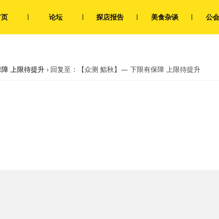
首页
论坛
探店报告
美食杂谈
公
保障 上限待提升
›
回复至：【众测 鮨秋】— 下限有保障 上限待提升